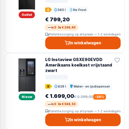
563 l
No Frost
E
Inhoud
Ontdooien
Outlet
€ 799,20
in3: 3x € 266,40
Palletbezorging op afspraak — 1-2 werkdagen
In winkelwagen
LG Instaview GSXE90EVDD
Amerikaans koelkast vrijstaand
zwart
628 l
Water- en ijsdispenser
D
Inhoud
Dispenser
€ 1.699,00
€ 2.299,00
Nieuw
-
26
%
in3: 3x € 566,33
Palletbezorging op afspraak — 1-2 werkdagen
In winkelwagen