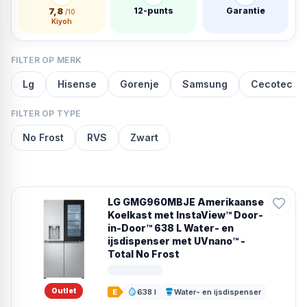
7,8
12-punts
Garantie
/10
Kiyoh
FILTER OP MERK
Lg
Hisense
Gorenje
Samsung
Cecotec
FILTER OP TYPE
No Frost
RVS
Zwart
LG GMG960MBJE Amerikaanse
Koelkast met InstaView™ Door-
in-Door™ 638 L Water- en
ijsdispenser met UVnano™ -
Total No Frost
Outlet
638 l
Water- en ijsdispenser
E
Inhoud
Dispenser