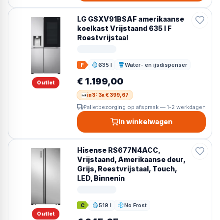
LG GSXV91BSAF amerikaanse
koelkast Vrijstaand 635 l F
Roestvrijstaal
635 l
Water- en ijsdispenser
F
Inhoud
Dispenser
€ 1.199,00
Outlet
in3: 3x € 399,67
Palletbezorging op afspraak — 1-2 werkdagen
In winkelwagen
Hisense RS677N4ACC,
Vrijstaand, Amerikaanse deur,
Grijs, Roestvrijstaal, Touch,
LED, Binnenin
519 l
No Frost
C
Inhoud
Ontdooien
Outlet