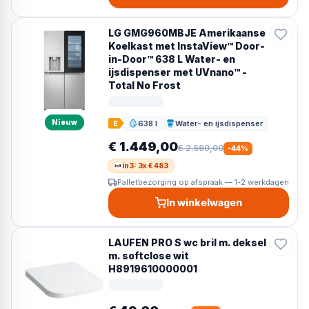
LG GMG960MBJE Amerikaanse
Koelkast met InstaView™ Door-
in-Door™ 638 L Water- en
ijsdispenser met UVnano™ -
Total No Frost
Nieuw
638 l
Water- en ijsdispenser
E
Inhoud
Dispenser
€ 1.449,00
€ 2.590,00
-
44
%
in3: 3x € 483
Palletbezorging op afspraak — 1-2 werkdagen
In winkelwagen
LAUFEN PRO S wc bril m. deksel
m. softclose wit
H8919610000001