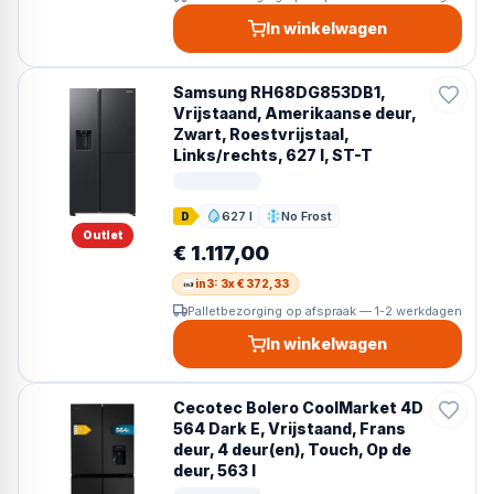
In winkelwagen
Samsung RH68DG853DB1,
Vrijstaand, Amerikaanse deur,
Zwart, Roestvrijstaal,
Links/rechts, 627 l, ST-T
627 l
No Frost
D
Inhoud
Ontdooien
Outlet
€ 1.117,00
in3: 3x € 372,33
Palletbezorging op afspraak — 1-2 werkdagen
In winkelwagen
Cecotec Bolero CoolMarket 4D
564 Dark E, Vrijstaand, Frans
deur, 4 deur(en), Touch, Op de
deur, 563 l