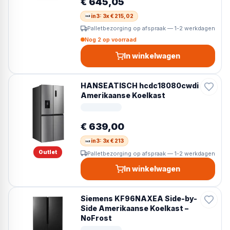
€ 645,05
in3: 3x € 215,02
Palletbezorging op afspraak — 1-2 werkdagen
Nog 2 op voorraad
In winkelwagen
HANSEATISCH hcdc18080cwdi
Amerikaanse Koelkast
€ 639,00
in3: 3x € 213
Outlet
Palletbezorging op afspraak — 1-2 werkdagen
In winkelwagen
Siemens KF96NAXEA Side-by-
Side Amerikaanse Koelkast –
NoFrost