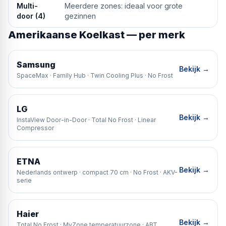
Multi-
Meerdere zones: ideaal voor grote
door (4)
gezinnen
Amerikaanse Koelkast — per merk
Samsung
Bekijk →
SpaceMax · Family Hub · Twin Cooling Plus · No Frost
LG
Bekijk →
InstaView Door-in-Door · Total No Frost · Linear
Compressor
ETNA
Bekijk →
Nederlands ontwerp · compact 70 cm · No Frost · AKV-
serie
Haier
Bekijk →
Total No Frost · MyZone temperatuurzone · ABT