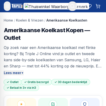
Mijn account
Favoriet
Win
Home
/
Koelen & Vriezen
/
Amerikaanse Koelkasten
Amerikaanse Koelkast Kopen —
Outlet
Op zoek naar een Amerikaanse koelkast met flinke
korting? Bij Triple J Online vind je outlet en tweede
kans side-by-side koelkasten van Samsung, LG, Haier
en Sharp — met tot 44% korting op de nieuwprijs. Elk
model is technisch gecontroleerd op koelprestaties,
Lees meer
▼
No Frost systeem en afdichtingen. Direct leverbaar uit
✓ Outlet
✓ Gratis bezorgd
✓ 30 dagen bedenktijd
ons magazijn in Dokkum, gratis bezorgd aan huis en
✓ Betaal in 3× via in3
30 dagen bedenktijd. Een Samsung of LG van €2.000
nieuw? Bij ons al vanaf €1.100.
★