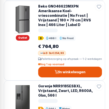
Beko GNO46623MXPN
Amerikaanse Koel-
vriescombinatie | No Frost |
Vrijstaand | 180 x 79 cm | RVS
Inox | 466 Liter | Label D
Outlet
466 l
No Frost
D
Inhoud
Ontdooien
€ 764,80
in3: 3x € 254,93
Palletbezorging op afspraak — 1-2 werkdagen
Nog 1 op voorraad
In winkelwagen
Gorenje NRR9185ESBXL,
Vrijstaand, Zwart, LED, R600A,
Glas, 566 l
566 l
Water
E