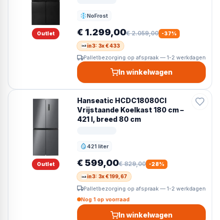
NoFrost
Ontdooien
€ 1.299,00
€ 2.059,00
Outlet
-
37
%
in3: 3x € 433
Palletbezorging op afspraak — 1-2 werkdagen
In winkelwagen
Hanseatic HCDC18080CI
Vrijstaande Koelkast 180 cm –
421 l, breed 80 cm
421 liter
Inhoud
€ 599,00
€ 829,00
Outlet
-
28
%
in3: 3x € 199,67
Palletbezorging op afspraak — 1-2 werkdagen
Nog 1 op voorraad
In winkelwagen