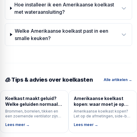
Hoe installeer ik een Amerikaanse koelkast
met wateraansluiting?
Welke Amerikaanse koelkast past in een
smalle keuken?
🧊 Tips & advies over koelkasten
Alle artikelen →
Koelkast maakt geluid?
Amerikaanse koelkast
Welke geluiden normaal
kopen: waar moet je op
zijn (en welke niet)
letten?
Brommen, borrelen, tikken en
Amerikaanse koelkast kopen?
een zoemende ventilator zijn
Let op de afmetingen, side-by-
bijna altijd normaal. Hard ratelen,
side of French door, wel of
Lees meer →
Lees meer →
gieren of een plots veel luidere
geen wateraansluiting, No Frost
brom niet. Ontdek per geluid
en energieverbruik.
wat normaal is, wat actie vraagt