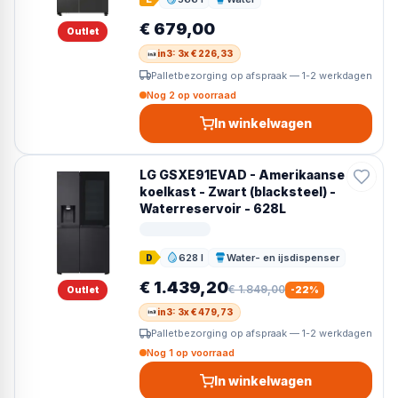
Inhoud
Dispenser
€ 679,00
Outlet
in3: 3x € 226,33
Palletbezorging op afspraak — 1-2 werkdagen
Nog 2 op voorraad
In winkelwagen
LG GSXE91EVAD - Amerikaanse
koelkast - Zwart (blacksteel) -
Waterreservoir - 628L
628 l
Water- en ijsdispenser
D
Inhoud
Dispenser
€ 1.439,20
€ 1.849,00
Outlet
-
22
%
in3: 3x € 479,73
Palletbezorging op afspraak — 1-2 werkdagen
Nog 1 op voorraad
In winkelwagen