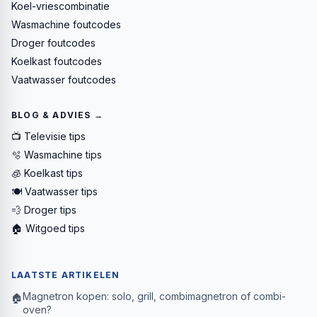
Koel-vriescombinatie
Wasmachine foutcodes
Droger foutcodes
Koelkast foutcodes
Vaatwasser foutcodes
BLOG & ADVIES →
📺 Televisie tips
🫧 Wasmachine tips
🧊 Koelkast tips
🍽️ Vaatwasser tips
💨 Droger tips
🏠 Witgoed tips
LAATSTE ARTIKELEN
Magnetron kopen: solo, grill, combimagnetron of combi-
🏠
oven?