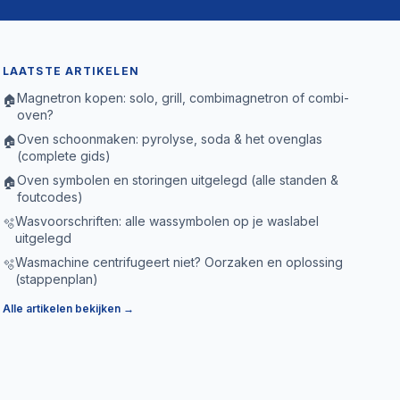
LAATSTE ARTIKELEN
Magnetron kopen: solo, grill, combimagnetron of combi-
🏠
oven?
Oven schoonmaken: pyrolyse, soda & het ovenglas
🏠
(complete gids)
Oven symbolen en storingen uitgelegd (alle standen &
🏠
foutcodes)
Wasvoorschriften: alle wassymbolen op je waslabel
🫧
uitgelegd
Wasmachine centrifugeert niet? Oorzaken en oplossing
🫧
(stappenplan)
Alle artikelen bekijken →