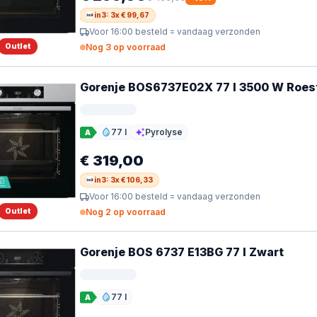
in3: 3x € 99,67
Voor 16:00 besteld = vandaag verzonden
Outlet
Nog 3 op voorraad
Gorenje BOS6737E02X 77 l 3500 W Roest
77 l
Pyrolyse
A
Inhoud
Reiniging
€ 319,00
in3: 3x € 106,33
Voor 16:00 besteld = vandaag verzonden
Outlet
Nog 2 op voorraad
Gorenje BOS 6737 E13BG 77 l Zwart
77 l
A
Inhoud