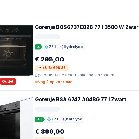
Gorenje BOS6737E02B 77 l 3500 W Zwar
77 l
Hydrolyse
A
Inhoud
Reiniging
€ 295,00
in3: 3x € 98,33
Voor 16:00 besteld = vandaag verzonden
Outlet
Nog 2 op voorraad
Gorenje BSA 6747 A04BG 77 l Zwart
77 l
Katalyse
A+
Inhoud
Reiniging
€ 399,00