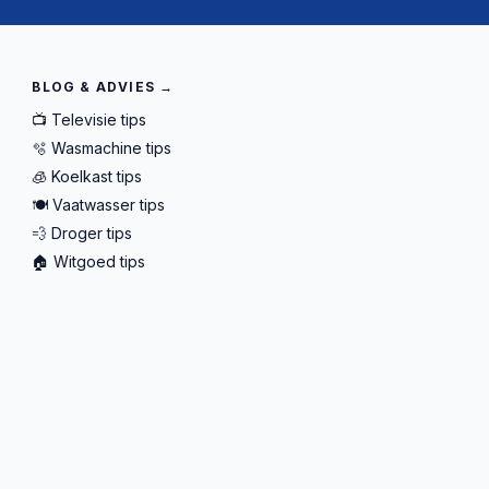
BLOG & ADVIES →
📺 Televisie tips
🫧 Wasmachine tips
🧊 Koelkast tips
🍽️ Vaatwasser tips
💨 Droger tips
🏠 Witgoed tips