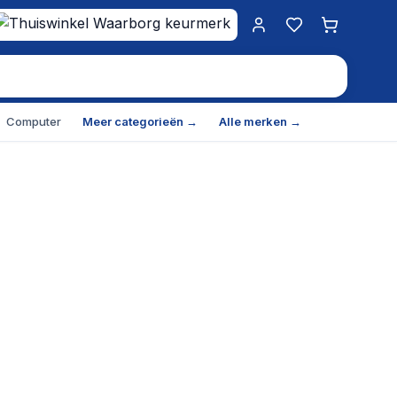
Mijn account
Favorieten
Winkelwa
Computer
Meer categorieën →
Alle merken →