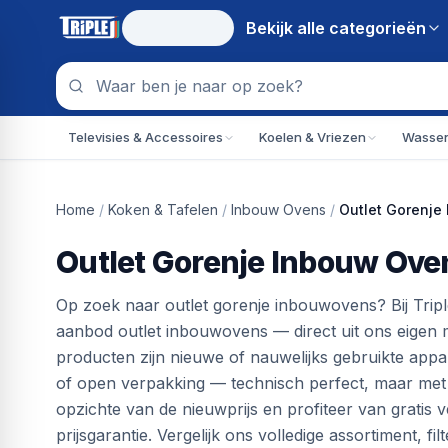
Bekijk alle
categorieën
Televisies & Accessoires
Koelen & Vriezen
Wassen
Home
/
Koken & Tafelen
/
Inbouw Ovens
/
Outlet Gorenje
Outlet Gorenje Inbouw Ove
Op zoek naar outlet gorenje inbouwovens? Bij Tripl
aanbod outlet inbouwovens — direct uit ons eigen ma
producten zijn nieuwe of nauwelijks gebruikte ap
of open verpakking — technisch perfect, maar met
opzichte van de nieuwprijs en profiteer van gratis 
prijsgarantie. Vergelijk ons volledige assortiment,