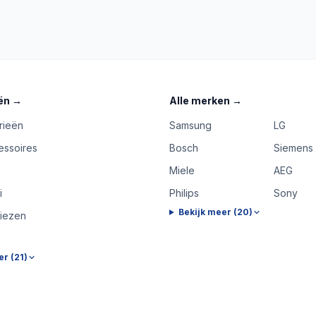
ën
→
Alle merken
→
rieën
Samsung
LG
essoires
Bosch
Siemens
Miele
AEG
i
Philips
Sony
Bekijk meer (
20
)
riezen
er (
21
)