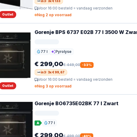
in3: 3x € 133
Voor 16:00 besteld = vandaag verzonden
Outlet
Nog 2 op voorraad
Gorenje BPS 6737 E02B 77 l 3500 W Zwa
77 l
Pyrolyse
Inhoud
Reiniging
€ 299,00
€ 449,00
-
33
%
in3: 3x € 99,67
Voor 16:00 besteld = vandaag verzonden
Outlet
Nog 3 op voorraad
Gorenje BO6735E02BK 77 l Zwart
77 l
A
Inhoud
€ 299,00
€ 499,00
-
40
%