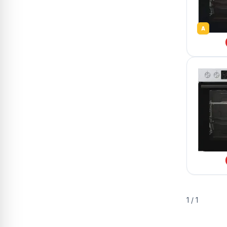
A
1
/
1