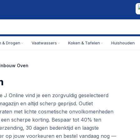
 & Drogen
Vaatwassers
Koken & Tafelen
Huishouden
 Inbouw Oven
n
e J Online vind je een zorgvuldig geselecteerd
gazijn en altijd scherp geprijsd. Outlet
paraten met lichte cosmetische onvolkomenheden
 een scherpe korting. Bespaar tot 40% ten
verzending, 30 dagen bedenktijd en laagste
 filter op jouw voorkeuren en bestel vandaag nog —