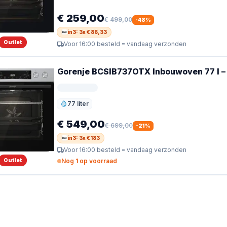
€ 259,00
€ 499,00
-
48
%
in3: 3x € 86,33
Outlet
Voor 16:00 besteld = vandaag verzonden
Gorenje BCSIB737OTX Inbouwoven 77 l –
77 liter
Inhoud
€ 549,00
€ 699,00
-
21
%
in3: 3x € 183
Voor 16:00 besteld = vandaag verzonden
Outlet
Nog 1 op voorraad