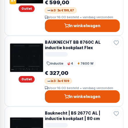
A+
€ 599,00
Outlet
in3: 3x € 199,67
Voor 16:00 besteld = vandaag verzonden
In winkelwagen
BAUKNECHT BB 8760C AL
inductie kookplaat Flex
Inductie
4
7600 W
Kookzones
Vermogen
€ 327,00
Outlet
in3: 3x € 109
Voor 16:00 besteld = vandaag verzonden
In winkelwagen
Bauknecht | BS 2677C AL |
inductie kookplaat | 80 cm