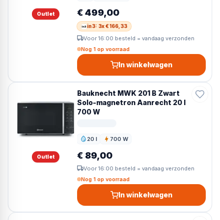
€ 499,00
Outlet
in3: 3x € 166,33
Voor 16:00 besteld = vandaag verzonden
Nog 1 op voorraad
In winkelwagen
Bauknecht MWK 201 B Zwart
Solo-magnetron Aanrecht 20 l
700 W
20 l
700 W
Inhoud
Vermogen
€ 89,00
Outlet
Voor 16:00 besteld = vandaag verzonden
Nog 1 op voorraad
In winkelwagen