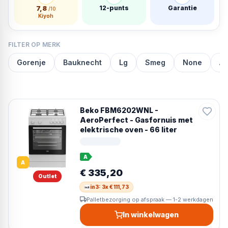
7,8
12-punts
Garantie
/10
Kiyoh
FILTER OP MERK
Gorenje
Bauknecht
Lg
Smeg
None
A
Beko FBM6202WNL -
AeroPerfect - Gasfornuis met
elektrische oven - 66 liter
A
A
€ 335,20
Outlet
in3: 3x € 111,73
Palletbezorging op afspraak — 1-2 werkdagen
In winkelwagen