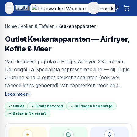
Mijn account
Favoriet
Win
Home
/
Koken & Tafelen
/
Keukenapparaten
Outlet Keukenapparaten — Airfryer,
Koffie & Meer
Van de meest populaire Philips Airfryer XXL tot een
DeLonghi La Specialista espressomachine — bij Triple
J Online vind je outlet keukenapparaten (ook wel
tweede kans genoemd) van topmerken voor een
eerlijke prijs. Airfryers, koffiemachines,
Lees meer
▼
keukenmachines, blenders en meer — allemaal
✓ Outlet
✓ Gratis bezorgd
✓ 30 dagen bedenktijd
individueel getest en klaar voor gebruik. Tot 60%
✓ Betaal in 3× via in3
korting, gratis bezorgd in heel Nederland, 30 dagen
bedenktijd.
★