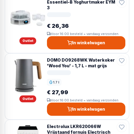
Essentiel-B Yoghurtmaker EYM
3
€ 26,36
Voor 16:00 besteld = vandaag verzonden
Outlet
In winkelwagen
DOMO DO9268WK Waterkoker
'Wood You' - 1,7 L - mat grijs
1.7 l
Inhoud
€ 27,99
Outlet
Voor 16:00 besteld = vandaag verzonden
In winkelwagen
Electrolux LKR620066W
Vrijstaand fornuis Electrisch