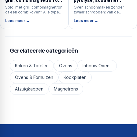
grill, combimagnetron of
pyrolyse, soda & het
combi-oven?
ovenglas (complete gids)
Solo, met grill, combimagnetron
Oven schoonmaken zonder
of een combi-oven? Alle typen
zwaar schrobben: van de
magnetron naast elkaar — met
zelfreinigende pyrolyse tot een
Lees meer →
Lees meer →
koopadvies over vermogen,
simpele sodapasta, plus het
inhoud en inbouw vs vrijstaand.
ovenglas, de roosters en de
deur.
Gerelateerde categorieën
Koken & Tafelen
Ovens
Inbouw Ovens
Ovens & Fornuizen
Kookplaten
Afzuigkappen
Magnetrons