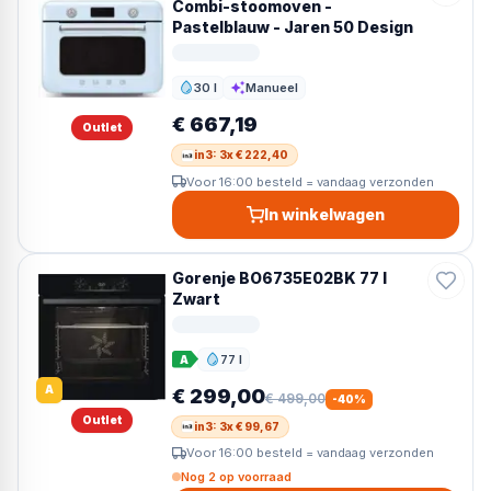
Combi-stoomoven -
Pastelblauw - Jaren 50 Design
30 l
Manueel
Inhoud
Reiniging
€ 667,19
Outlet
in3: 3x € 222,40
Voor 16:00 besteld = vandaag verzonden
In winkelwagen
Gorenje BO6735E02BK 77 l
Zwart
77 l
A
Inhoud
A
€ 299,00
€ 499,00
-
40
%
Outlet
in3: 3x € 99,67
Voor 16:00 besteld = vandaag verzonden
Nog 2 op voorraad