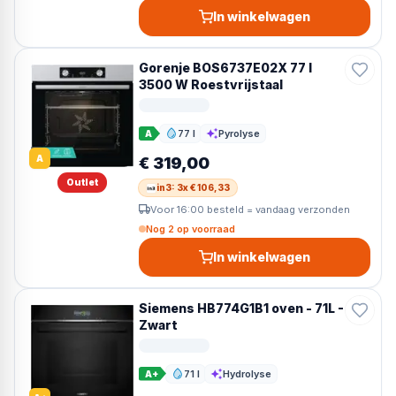
In winkelwagen
Gorenje BOS6737E02X 77 l
3500 W Roestvrijstaal
77 l
Pyrolyse
A
Inhoud
Reiniging
A
€ 319,00
Outlet
in3: 3x € 106,33
Voor 16:00 besteld = vandaag verzonden
Nog 2 op voorraad
In winkelwagen
Siemens HB774G1B1 oven - 71L -
Zwart
71 l
Hydrolyse
A+
Inhoud
Reiniging