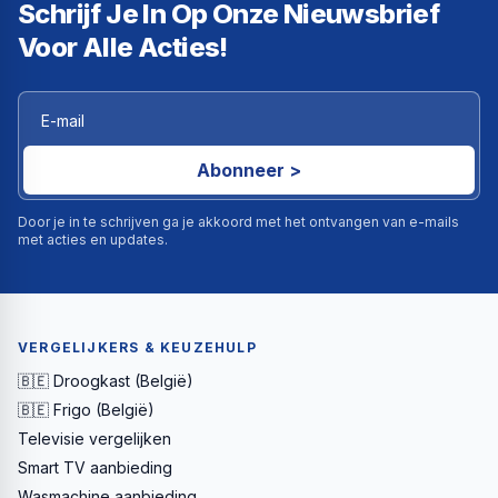
Schrijf Je In Op Onze Nieuwsbrief
Voor Alle Acties!
Abonneer >
Door je in te schrijven ga je akkoord met het ontvangen van e-mails
met acties en updates.
VERGELIJKERS & KEUZEHULP
🇧🇪 Droogkast (België)
🇧🇪 Frigo (België)
Televisie vergelijken
Smart TV aanbieding
Wasmachine aanbieding