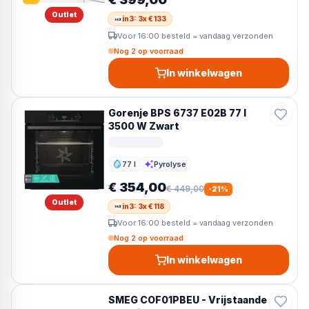
Outlet
in3: 3x € 133
Voor 16:00 besteld = vandaag verzonden
Nog 2 op voorraad
In winkelwagen
Gorenje BPS 6737 E02B 77 l
3500 W Zwart
77 l
Pyrolyse
Inhoud
Reiniging
€ 354,00
€ 449,00
-
21
%
Outlet
in3: 3x € 118
Voor 16:00 besteld = vandaag verzonden
Nog 2 op voorraad
In winkelwagen
SMEG COF01PBEU - Vrijstaande