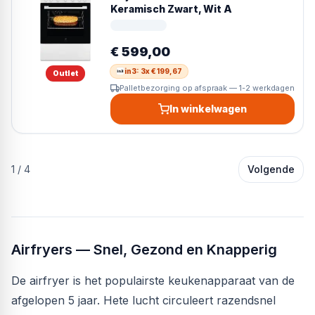
Keramisch Zwart, Wit A
€ 599,00
in3: 3x € 199,67
Outlet
Palletbezorging op afspraak — 1-2 werkdagen
In winkelwagen
1
/
4
Volgende
Airfryers — Snel, Gezond en Knapperig
De airfryer is het populairste keukenapparaat van de
afgelopen 5 jaar. Hete lucht circuleert razendsnel