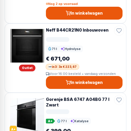
Nog 2 op voorraad
In winkelwagen
Neff B44CR21N0 Inbouwoven
71 l
Hydrolyse
Inhoud
Reiniging
€ 671,00
in3: 3x € 223,67
Outlet
Voor 16:00 besteld = vandaag verzonden
In winkelwagen
Gorenje BSA 6747 A04BG 77 l
Zwart
77 l
Katalyse
A+
Inhoud
Reiniging
A+
€ 399,00