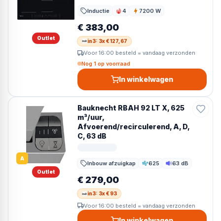
Inductie
4
7200 W
Kookzones
Vermogen
€ 383,00
Outlet
in3: 3x € 127,67
Voor 16:00 besteld = vandaag verzonden
Nog 1 op voorraad
In winkelwagen
Bauknecht RBAH 92 LT X, 625
m³/uur,
Afvoerend/recirculerend, A, D,
C, 63 dB
A
Inbouw afzuigkap
625
63 dB
Zuigvermogen
Geluid
Outlet
€ 279,00
in3: 3x € 93
Voor 16:00 besteld = vandaag verzonden
In winkelwagen