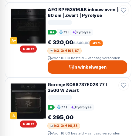
AEG BPE53516AB inbouw oven |
60 cm | Zwart | Pyrolyse
71 l
Pyrolyse
A+
Inhoud
Reiniging
A+
€ 320,00
€ 549,00
-
42
%
Outlet
in3: 3x € 106,67
Voor 16:00 besteld = vandaag verzonden
In winkelwagen
Gorenje BOS6737E02B 77 l
3500 W Zwart
77 l
Hydrolyse
A
Inhoud
Reiniging
A
€ 295,00
Outlet
in3: 3x € 98,33
Voor 16:00 besteld = vandaag verzonden