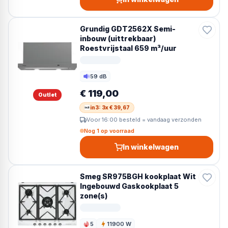
Grundig GDT2562X Semi-
inbouw (uittrekbaar)
Roestvrijstaal 659 m³/uur
59 dB
Geluid
€ 119,00
Outlet
in3: 3x € 39,67
Voor 16:00 besteld = vandaag verzonden
Nog 1 op voorraad
In winkelwagen
Smeg SR975BGH kookplaat Wit
Ingebouwd Gaskookplaat 5
zone(s)
5
11900 W
Kookzones
Vermogen