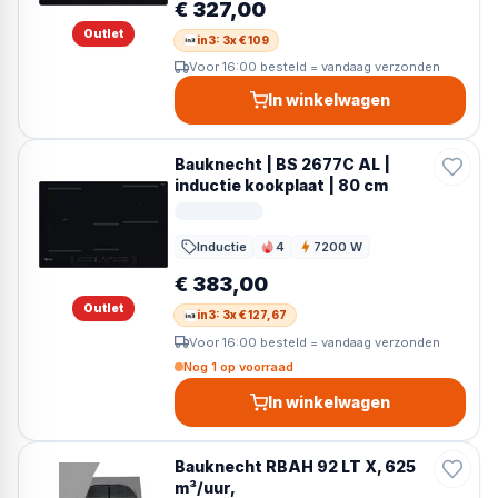
€ 327,00
Outlet
in3: 3x € 109
Voor 16:00 besteld = vandaag verzonden
In winkelwagen
Bauknecht | BS 2677C AL |
inductie kookplaat | 80 cm
Inductie
4
7200 W
Kookzones
Vermogen
€ 383,00
Outlet
in3: 3x € 127,67
Voor 16:00 besteld = vandaag verzonden
Nog 1 op voorraad
In winkelwagen
Bauknecht RBAH 92 LT X, 625
m³/uur,