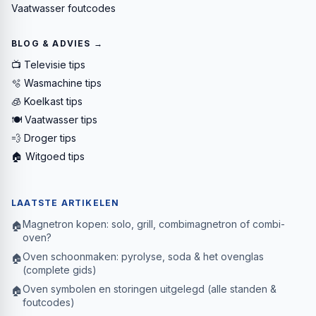
Vaatwasser foutcodes
BLOG & ADVIES →
📺 Televisie tips
🫧 Wasmachine tips
🧊 Koelkast tips
🍽️ Vaatwasser tips
💨 Droger tips
🏠 Witgoed tips
LAATSTE ARTIKELEN
Magnetron kopen: solo, grill, combimagnetron of combi-
🏠
oven?
Oven schoonmaken: pyrolyse, soda & het ovenglas
🏠
(complete gids)
Oven symbolen en storingen uitgelegd (alle standen &
🏠
foutcodes)