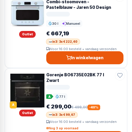
Combi-stoomoven -
Pastelblauw - Jaren 50 Design
30 l
Manueel
Inhoud
Reiniging
€ 667,19
Outlet
in3: 3x € 222,40
Voor 16:00 besteld = vandaag verzonden
In winkelwagen
Gorenje BO6735E02BK 77 l
Zwart
77 l
A
Inhoud
A
€ 299,00
€ 499,00
-
40
%
Outlet
in3: 3x € 99,67
Voor 16:00 besteld = vandaag verzonden
Nog 3 op voorraad