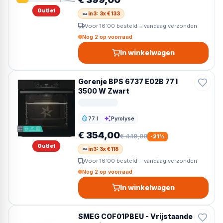
Outlet
in3: 3x € 133
Voor 16:00 besteld = vandaag verzonden
Nog 2 op voorraad
In winkelwagen
Gorenje BPS 6737 E02B 77 l
3500 W Zwart
77 l
Pyrolyse
Inhoud
Reiniging
€ 354,00
€ 449,00
-
21
%
Outlet
in3: 3x € 118
Voor 16:00 besteld = vandaag verzonden
Nog 2 op voorraad
In winkelwagen
SMEG COF01PBEU - Vrijstaande