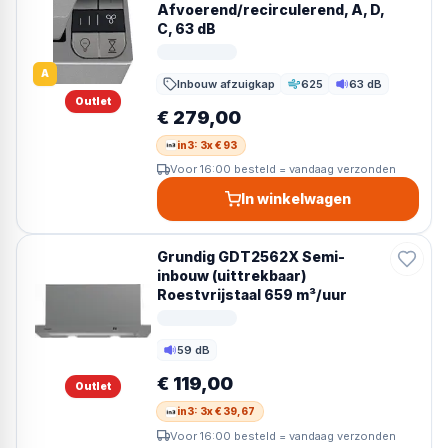
Afvoerend/recirculerend, A, D,
C, 63 dB
A
Inbouw afzuigkap
625
63 dB
Zuigvermogen
Geluid
Outlet
€ 279,00
in3: 3x € 93
Voor 16:00 besteld = vandaag verzonden
In winkelwagen
Grundig GDT2562X Semi-
inbouw (uittrekbaar)
Roestvrijstaal 659 m³/uur
59 dB
Geluid
€ 119,00
Outlet
in3: 3x € 39,67
Voor 16:00 besteld = vandaag verzonden