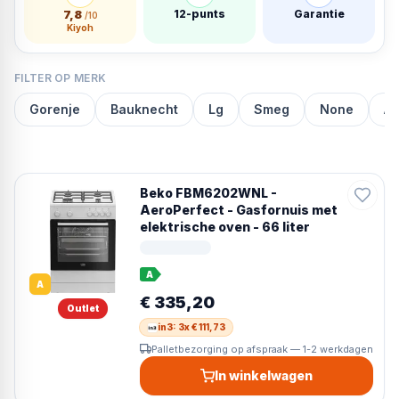
7,8
12-punts
Garantie
/10
Kiyoh
FILTER OP MERK
Gorenje
Bauknecht
Lg
Smeg
None
A
Beko FBM6202WNL -
AeroPerfect - Gasfornuis met
elektrische oven - 66 liter
A
A
€ 335,20
Outlet
in3: 3x € 111,73
Palletbezorging op afspraak — 1-2 werkdagen
In winkelwagen