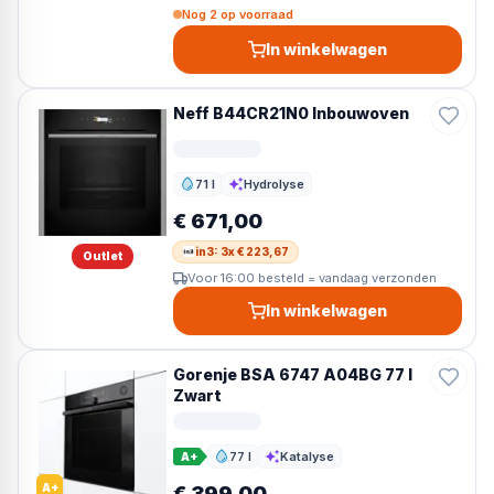
Nog 2 op voorraad
In winkelwagen
Neff B44CR21N0 Inbouwoven
71 l
Hydrolyse
Inhoud
Reiniging
€ 671,00
in3: 3x € 223,67
Outlet
Voor 16:00 besteld = vandaag verzonden
In winkelwagen
Gorenje BSA 6747 A04BG 77 l
Zwart
77 l
Katalyse
A+
Inhoud
Reiniging
A+
€ 399,00