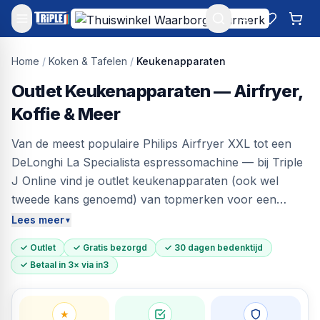
Mijn account
Favoriet
Win
Home
/
Koken & Tafelen
/
Keukenapparaten
Outlet Keukenapparaten — Airfryer,
Koffie & Meer
Van de meest populaire Philips Airfryer XXL tot een
DeLonghi La Specialista espressomachine — bij Triple
J Online vind je outlet keukenapparaten (ook wel
tweede kans genoemd) van topmerken voor een
eerlijke prijs. Airfryers, koffiemachines,
Lees meer
▼
keukenmachines, blenders en meer — allemaal
✓ Outlet
✓ Gratis bezorgd
✓ 30 dagen bedenktijd
individueel getest en klaar voor gebruik. Tot 60%
✓ Betaal in 3× via in3
korting, gratis bezorgd in heel Nederland, 30 dagen
bedenktijd.
★