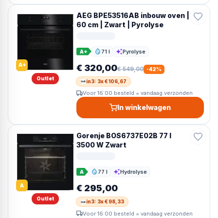
AEG BPE53516AB inbouw oven |
60 cm | Zwart | Pyrolyse
71 l
Pyrolyse
A+
Inhoud
Reiniging
A+
€ 320,00
€ 549,00
-
42
%
Outlet
in3: 3x € 106,67
Voor 16:00 besteld = vandaag verzonden
In winkelwagen
Gorenje BOS6737E02B 77 l
3500 W Zwart
77 l
Hydrolyse
A
Inhoud
Reiniging
A
€ 295,00
Outlet
in3: 3x € 98,33
Voor 16:00 besteld = vandaag verzonden