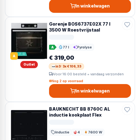
In winkelwagen
Gorenje BOS6737E02X 77 l
3500 W Roestvrijstaal
77 l
Pyrolyse
A
Inhoud
Reiniging
A
€ 319,00
Outlet
in3: 3x € 106,33
Voor 16:00 besteld = vandaag verzonden
Nog 2 op voorraad
In winkelwagen
BAUKNECHT BB 8760C AL
inductie kookplaat Flex
Inductie
4
7600 W
Kookzones
Vermogen