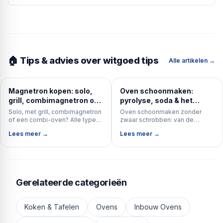
🏠 Tips & advies over witgoed tips
Alle artikelen →
Magnetron kopen: solo,
Oven schoonmaken:
grill, combimagnetron of
pyrolyse, soda & het
combi-oven?
ovenglas (complete gids)
Solo, met grill, combimagnetron
Oven schoonmaken zonder
of een combi-oven? Alle typen
zwaar schrobben: van de
magnetron naast elkaar — met
zelfreinigende pyrolyse tot een
Lees meer →
Lees meer →
koopadvies over vermogen,
simpele sodapasta, plus het
inhoud en inbouw vs vrijstaand.
ovenglas, de roosters en de
deur.
Gerelateerde categorieën
Koken & Tafelen
Ovens
Inbouw Ovens