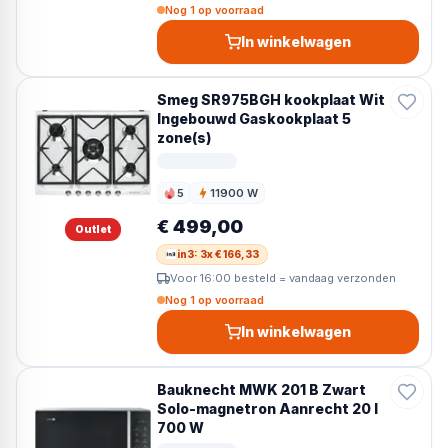
Nog 1 op voorraad
In winkelwagen
Smeg SR975BGH kookplaat Wit
Ingebouwd Gaskookplaat 5
zone(s)
5
11900 W
Kookzones
Vermogen
€ 499,00
Outlet
in3: 3x € 166,33
Voor 16:00 besteld = vandaag verzonden
Nog 1 op voorraad
In winkelwagen
Bauknecht MWK 201 B Zwart
Solo-magnetron Aanrecht 20 l
700 W