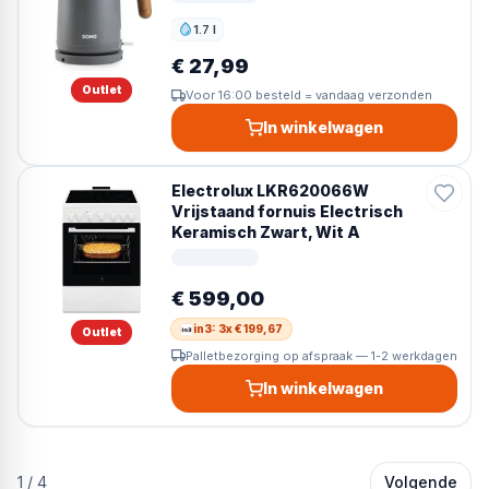
1.7 l
Inhoud
€ 27,99
Outlet
Voor 16:00 besteld = vandaag verzonden
In winkelwagen
Electrolux LKR620066W
Vrijstaand fornuis Electrisch
Keramisch Zwart, Wit A
€ 599,00
in3: 3x € 199,67
Outlet
Palletbezorging op afspraak — 1-2 werkdagen
In winkelwagen
1
/
4
Volgende