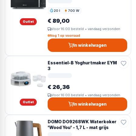
20 l
700 W
Inhoud
Vermogen
€ 89,00
Outlet
Voor 16:00 besteld = vandaag verzonden
Nog 1 op voorraad
In winkelwagen
Essentiel-B Yoghurtmaker EYM
3
€ 26,36
Voor 16:00 besteld = vandaag verzonden
Outlet
In winkelwagen
DOMO DO9268WK Waterkoker
'Wood You' - 1,7 L - mat grijs