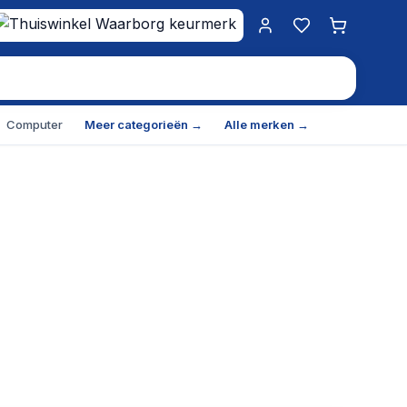
Mijn account
Favorieten
Winkelwa
Computer
Meer categorieën →
Alle merken →