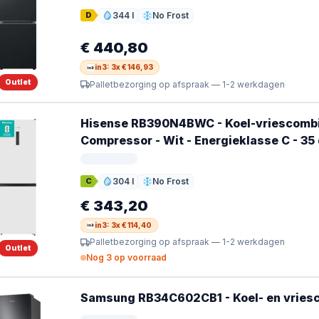
344 l
No Frost
D
Inhoud
Ontdooien
€ 440,80
in3: 3x € 146,93
Outlet
Palletbezorging op afspraak — 1-2 werkdagen
Hisense RB390N4BWC - Koel-vriescombinat
Compressor - Wit - Energieklasse C - 35
304 l
No Frost
C
Inhoud
Ontdooien
€ 343,20
in3: 3x € 114,40
Palletbezorging op afspraak — 1-2 werkdagen
Outlet
Nog 3 op voorraad
Samsung RB34C602CB1 - Koel- en vriescom