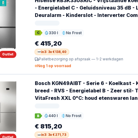
Hisense RB3K330SAIC - Vrijstaande koel-
- Energielabel C - Geluidsniveau 35 dB - 
Deuralarm - Kinderslot - Interverter Co
330 l
No Frost
C
Inhoud
Ontdooien
€ 415,20
in3: 3x € 138,40
Outlet
Palletbezorging op afspraak — 1-2 werkdagen
Nog 1 op voorraad
Bosch KGN49AIBT - Serie 6 - Koelkast - 
breed - RVS - Energielabel B - Zeer stil-
VitaFresh XXL 0°C: houd etenswaren lan
440 l
No Frost
B
Inhoud
Ontdooien
€ 815,20
in3: 3x € 271,73
Outlet