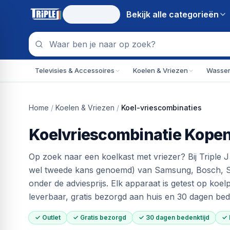
Bekijk alle
categorieën
Televisies & Accessoires
Koelen & Vriezen
Wassen
Home
/
Koelen & Vriezen
/
Koel-vriescombinaties
Koelvriescombinatie Kopen
Op zoek naar een koelkast met vriezer? Bij Triple J
wel tweede kans genoemd) van Samsung, Bosch, S
onder de adviesprijs. Elk apparaat is getest op koel
leverbaar, gratis bezorgd aan huis en 30 dagen bede
✓ Outlet
✓ Gratis bezorgd
✓ 30 dagen bedenktijd
✓ 