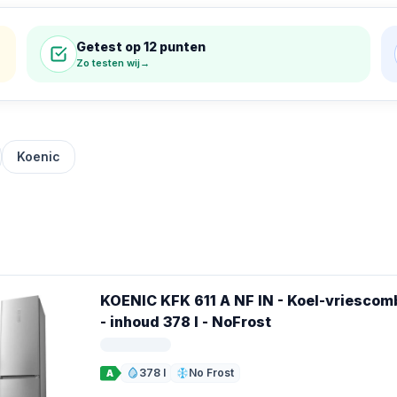
Getest op 12 punten
Zo testen wij
→
Koenic
KOENIC KFK 611 A NF IN - Koel-vriescomb
- inhoud 378 l - NoFrost
378 l
No Frost
A
Inhoud
Ontdooien