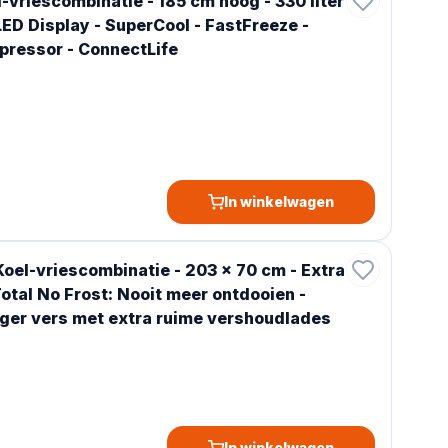
vriescombinatie - 185 cm hoog - 330 liter
LED Display - SuperCool - FastFreeze -
mpressor - ConnectLife
In winkelwagen
Koel-vriescombinatie - 203 x 70 cm - Extra
 Total No Frost: Nooit meer ontdooien -
ger vers met extra ruime vershoudlades
In winkelwagen