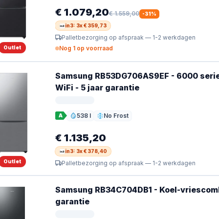
€ 1.079,20
€ 1.559,00
-
31
%
in3: 3x € 359,73
Palletbezorging op afspraak — 1-2 werkdagen
Outlet
Nog 1 op voorraad
Samsung RB53DG706AS9EF - 6000 serie -
WiFi - 5 jaar garantie
538 l
No Frost
A
Inhoud
Ontdooien
€ 1.135,20
in3: 3x € 378,40
Outlet
Palletbezorging op afspraak — 1-2 werkdagen
Samsung RB34C704DB1 - Koel-vriescombin
garantie