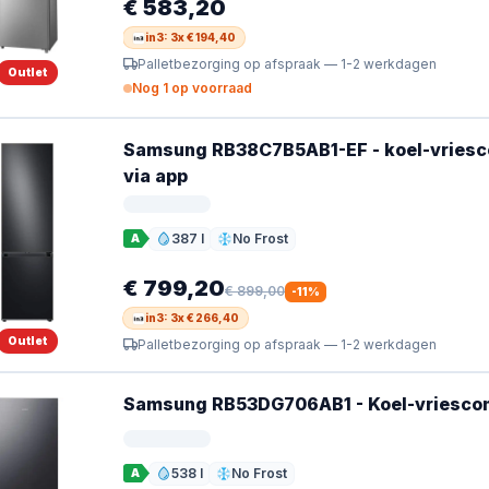
€ 583,20
in3: 3x € 194,40
Palletbezorging op afspraak — 1-2 werkdagen
Outlet
Nog 1 op voorraad
Samsung RB38C7B5AB1-EF - koel-vriescom
via app
387 l
No Frost
A
Inhoud
Ontdooien
€ 799,20
€ 899,00
-
11
%
in3: 3x € 266,40
Outlet
Palletbezorging op afspraak — 1-2 werkdagen
Samsung RB53DG706AB1 - Koel-vriescomb
538 l
No Frost
A
Inhoud
Ontdooien