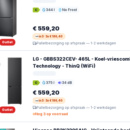
344 l
No Frost
C
Inhoud
Ontdooien
€ 559,20
in3: 3x € 186,40
Outlet
Palletbezorging op afspraak — 1-2 werkdagen
LG - GBBS322CEV- 465L - Koel-vriescomb
Technology - ThinQ (WiFi)
375 l
34 dB
C
Inhoud
Geluid
€ 559,20
in3: 3x € 186,40
Palletbezorging op afspraak — 1-2 werkdagen
Outlet
Nog 3 op voorraad