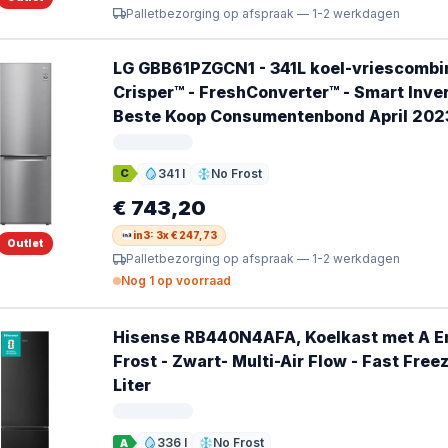
Palletbezorging op afspraak — 1-2 werkdagen
LG GBB61PZGCN1 - 341L koel-vriescombin
Crisper™ - FreshConverter™ - Smart Inve
Beste Koop Consumentenbond April 202
341 l
No Frost
C
Inhoud
Ontdooien
€ 743,20
in3: 3x € 247,73
Outlet
Palletbezorging op afspraak — 1-2 werkdagen
Nog 1 op voorraad
Hisense RB440N4AFA, Koelkast met A Ene
Frost - Zwart- Multi-Air Flow - Fast Free
Liter
336 l
No Frost
A