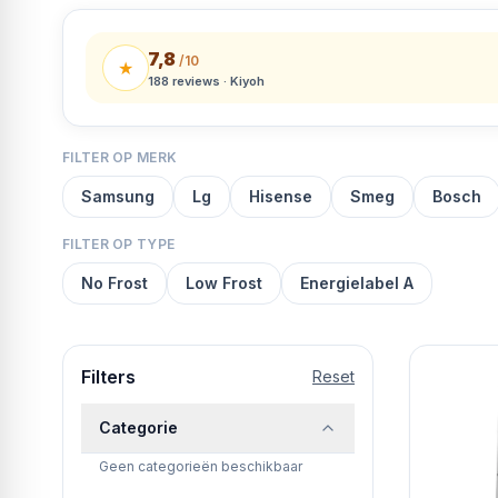
7,8
/10
★
188
reviews · Kiyoh
FILTER OP MERK
Samsung
Lg
Hisense
Smeg
Bosch
FILTER OP TYPE
No Frost
Low Frost
Energielabel A
Filters
Reset
Categorie
Geen categorieën beschikbaar