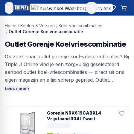
Mijn account
Favoriet
Win
Home
/
Koelen & Vriezen
/
Koel-vriescombinaties
/
Outlet Gorenje Koelvriescombinatie
Outlet Gorenje Koelvriescombinatie
Op zoek naar outlet gorenje koel-vriescombinaties? Bij
Triple J Online vind je een zorgvuldig geselecteerd
aanbod outlet koel-vriescombinaties — direct uit ons
eigen magazijn en altijd scherp geprijsd. Outlet
producten zijn nieuwe of nauwelijks gebruikte
Lees meer
▼
apparaten met lichte cosmetische onvolkomenheden
of open verpakking — technisch perfect, maar met
een scherpe korting. Bespaar tot 40% ten opzichte
Gorenje NRK619CABXL4
van de nieuwprijs en profiteer van gratis verzending,
Vrijstaand 304 l Zwart
30 dagen bedenktijd en laagste prijsgarantie. Vergelijk