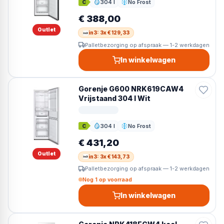
ons volledige assortiment, filter op jouw voorkeuren
304 l
No Frost
C
Inhoud
Ontdooien
en bestel vandaag nog — voor een eerlijke prijs met
€ 388,00
uitstekende service.
Outlet
in3: 3x € 129,33
Palletbezorging op afspraak — 1-2 werkdagen
In winkelwagen
Gorenje G600 NRK619CAW4
Vrijstaand 304 l Wit
304 l
No Frost
C
Inhoud
Ontdooien
€ 431,20
Outlet
in3: 3x € 143,73
Palletbezorging op afspraak — 1-2 werkdagen
Nog 1 op voorraad
In winkelwagen