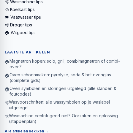
🫧 Wasmachine tips
🧊 Koelkast tips
🍽️ Vaatwasser tips
💨 Droger tips
🏠 Witgoed tips
LAATSTE ARTIKELEN
Magnetron kopen: solo, grill, combimagnetron of combi-
🏠
oven?
Oven schoonmaken: pyrolyse, soda & het ovenglas
🏠
(complete gids)
Oven symbolen en storingen uitgelegd (alle standen &
🏠
foutcodes)
Wasvoorschriften: alle wassymbolen op je waslabel
🫧
uitgelegd
Wasmachine centrifugeert niet? Oorzaken en oplossing
🫧
(stappenplan)
Alle artikelen bekijken →