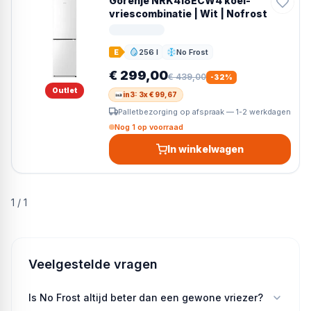
Gorenje NRK418ECW4 koel-
vriescombinatie | Wit | Nofrost
256 l
No Frost
E
Inhoud
Ontdooien
€ 299,00
€ 439,00
-
32
%
Outlet
in3: 3x € 99,67
Palletbezorging op afspraak — 1-2 werkdagen
Nog 1 op voorraad
In winkelwagen
1
/
1
Veelgestelde vragen
Is No Frost altijd beter dan een gewone vriezer?