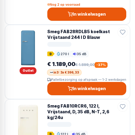
Nog 2 op voorraad
In winkelwagen
Smeg FAB28RDLB5 koelkast
Vrijstaand 244 l D Blauw
270 l
35 dB
D
Inhoud
Geluid
€ 1.189,00
€ 1.899,00
-
37
%
Outlet
in3: 3x € 396,33
Palletbezorging op afspraak — 1-2 werkdagen
In winkelwagen
Smeg FAB10RCR6, 122 l,
Vrijstaand, D, 35 dB, N-T, 2,6
kg/24u
122 l
35 dB
D