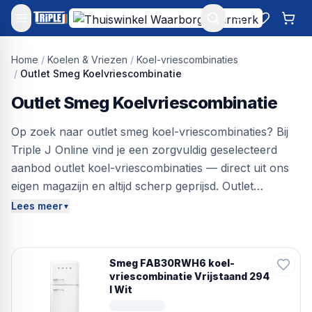
Mijn account
Favoriet
Win
Home
/
Koelen & Vriezen
/
Koel-vriescombinaties
/
Outlet Smeg Koelvriescombinatie
Outlet Smeg Koelvriescombinatie
Op zoek naar outlet smeg koel-vriescombinaties? Bij
Triple J Online vind je een zorgvuldig geselecteerd
aanbod outlet koel-vriescombinaties — direct uit ons
eigen magazijn en altijd scherp geprijsd. Outlet
producten zijn nieuwe of nauwelijks gebruikte
Lees meer
▼
apparaten met lichte cosmetische onvolkomenheden
of open verpakking — technisch perfect, maar met
een scherpe korting. Bespaar tot 40% ten opzichte
Smeg FAB30RWH6 koel-
van de nieuwprijs en profiteer van gratis verzending,
vriescombinatie Vrijstaand 294
l Wit
30 dagen bedenktijd en laagste prijsgarantie. Vergelijk