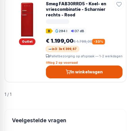
Smeg FAB30RRD5 - Koel- en
vriescombinatie - Scharnier
rechts - Rood
294 l
37 dB
D
Inhoud
Geluid
€ 1.199,00
€ 1.799,00
Outlet
-
33
%
in3: 3x € 399,67
Palletbezorging op afspraak — 1-2 werkdagen
Nog 2 op voorraad
In winkelwagen
1
/
1
Veelgestelde vragen