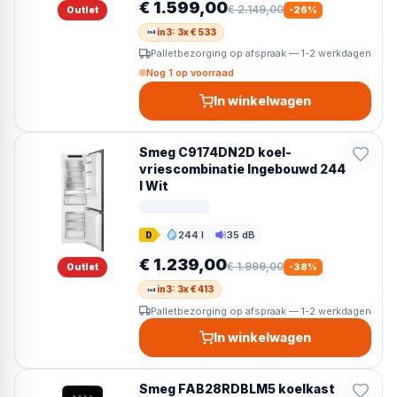
€ 1.599,00
€ 2.149,00
Outlet
-
26
%
in3: 3x € 533
Palletbezorging op afspraak — 1-2 werkdagen
Nog 1 op voorraad
In winkelwagen
Smeg C9174DN2D koel-
vriescombinatie Ingebouwd 244
l Wit
244 l
35 dB
D
Inhoud
Geluid
€ 1.239,00
€ 1.999,00
Outlet
-
38
%
in3: 3x € 413
Palletbezorging op afspraak — 1-2 werkdagen
In winkelwagen
Smeg FAB28RDBLM5 koelkast