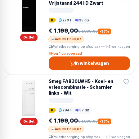
Vrijstaand 244 l D Zwart
270 l
35 dB
D
Inhoud
Geluid
€ 1.199,00
€ 1.899,00
-
37
%
Outlet
in3: 3x € 399,67
Palletbezorging op afspraak — 1-2 werkdagen
Nog 1 op voorraad
In winkelwagen
Smeg FAB30LWH5 - Koel- en
vriescombinatie - Scharnier
links - Wit
294 l
37 dB
D
Inhoud
Geluid
€ 1.199,00
€ 1.899,00
Outlet
-
37
%
in3: 3x € 399,67
Palletbezorging op afspraak — 1-2 werkdagen