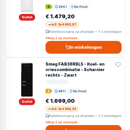
ons volledige assortiment, filter op jouw voorkeuren
294 l
No Frost
en bestel vandaag nog — voor een eerlijke prijs met
C
Inhoud
Ontdooien
uitstekende service.
€ 1.479,20
Outlet
in3: 3x € 493,07
Palletbezorging op afspraak — 1-2 werkdagen
Nog 2 op voorraad
In winkelwagen
Smeg FAB38RBL5 - Koel- en
vriescombinatie - Scharnier
rechts - Zwart
481 l
No Frost
E
Inhoud
Ontdooien
€ 1.699,00
Outlet
in3: 3x € 566,33
Palletbezorging op afspraak — 1-2 werkdagen
Nog 2 op voorraad