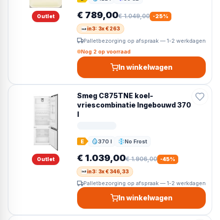
Inhoud
Geluid
€ 789,00
€ 1.049,00
Outlet
-
25
%
in3: 3x € 263
Palletbezorging op afspraak — 1-2 werkdagen
Nog 2 op voorraad
In winkelwagen
Smeg C875TNE koel-
vriescombinatie Ingebouwd 370
l
370 l
No Frost
E
Inhoud
Ontdooien
€ 1.039,00
€ 1.906,00
Outlet
-
45
%
in3: 3x € 346,33
Palletbezorging op afspraak — 1-2 werkdagen
In winkelwagen