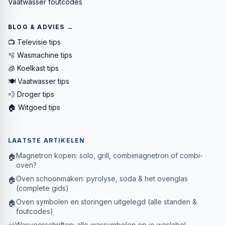
Vaatwasser foutcodes
BLOG & ADVIES →
📺 Televisie tips
🫧 Wasmachine tips
🧊 Koelkast tips
🍽️ Vaatwasser tips
💨 Droger tips
🏠 Witgoed tips
LAATSTE ARTIKELEN
Magnetron kopen: solo, grill, combimagnetron of combi-
🏠
oven?
Oven schoonmaken: pyrolyse, soda & het ovenglas
🏠
(complete gids)
Oven symbolen en storingen uitgelegd (alle standen &
🏠
foutcodes)
Wasvoorschriften: alle wassymbolen op je waslabel