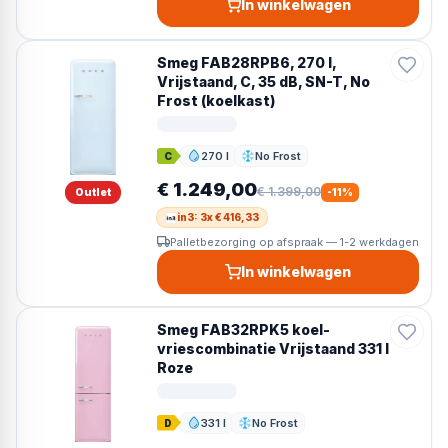
In winkelwagen
Smeg FAB28RPB6, 270 l,
Vrijstaand, C, 35 dB, SN-T, No
Frost (koelkast)
270 l
No Frost
C
Inhoud
Ontdooien
€ 1.249,00
€ 1.399,00
Outlet
-
11
%
in3: 3x € 416,33
Palletbezorging op afspraak — 1-2 werkdagen
In winkelwagen
Smeg FAB32RPK5 koel-
vriescombinatie Vrijstaand 331 l
Roze
331 l
No Frost
D
Inhoud
Ontdooien