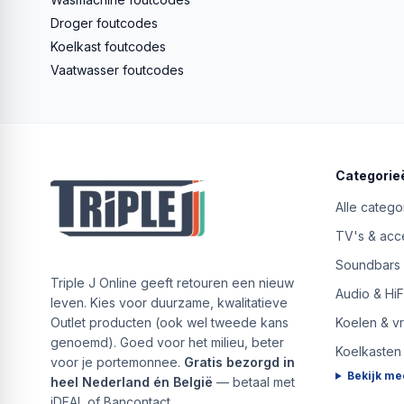
Droger foutcodes
Koelkast foutcodes
Vaatwasser foutcodes
Categorie
Alle catego
TV's & acc
Soundbars
Triple J Online geeft retouren een nieuw
Audio & HiF
leven. Kies voor duurzame, kwalitatieve
Outlet producten (ook wel tweede kans
Koelen & v
genoemd). Goed voor het milieu, beter
Koelkasten
voor je portemonnee.
Gratis bezorgd in
Bekijk me
heel Nederland én België
— betaal met
iDEAL of Bancontact.