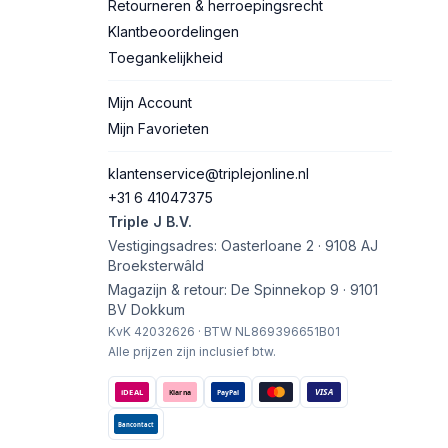
Retourneren & herroepingsrecht
Klantbeoordelingen
Toegankelijkheid
Mijn Account
Mijn Favorieten
klantenservice@triplejonline.nl
+31 6 41047375
Triple J B.V.
Vestigingsadres: Oasterloane 2 · 9108 AJ
Broeksterwâld
Magazijn & retour: De Spinnekop 9 · 9101
BV Dokkum
KvK 42032626 · BTW NL869396651B01
Alle prijzen zijn inclusief btw.
VISA
iDEAL
Klarna
PayPal
Bancontact