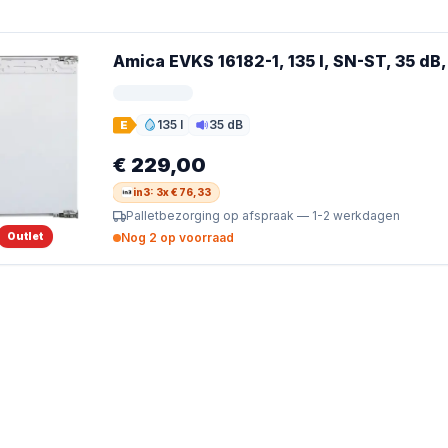
Amica EVKS 16182-1, 135 l, SN-ST, 35 dB,
135 l
35 dB
E
Inhoud
Geluid
€ 229,00
in3: 3x € 76,33
Palletbezorging op afspraak — 1-2 werkdagen
Outlet
Nog 2 op voorraad