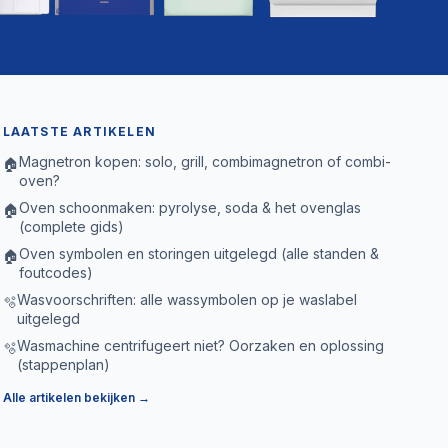
LAATSTE ARTIKELEN
Magnetron kopen: solo, grill, combimagnetron of combi-
🏠
oven?
Oven schoonmaken: pyrolyse, soda & het ovenglas
🏠
(complete gids)
Oven symbolen en storingen uitgelegd (alle standen &
🏠
foutcodes)
Wasvoorschriften: alle wassymbolen op je waslabel
🫧
uitgelegd
Wasmachine centrifugeert niet? Oorzaken en oplossing
🫧
(stappenplan)
Alle artikelen bekijken →