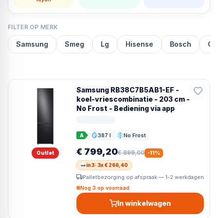
FILTER OP MERK
Samsung
Smeg
Lg
Hisense
Bosch
Go
Samsung RB38C7B5AB1-EF -
koel-vriescombinatie - 203 cm -
No Frost - Bediening via app
387 l
No Frost
A
Inhoud
Ontdooien
€ 799,20
€ 899,00
Outlet
-
11
%
in3: 3x € 266,40
Palletbezorging op afspraak — 1-2 werkdagen
Nog 3 op voorraad
In winkelwagen