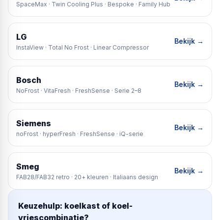
SpaceMax · Twin Cooling Plus · Bespoke · Family Hub
LG
Bekijk →
InstaView · Total No Frost · Linear Compressor
Bosch
Bekijk →
NoFrost · VitaFresh · FreshSense · Serie 2–8
Siemens
Bekijk →
noFrost · hyperFresh · FreshSense · iQ-serie
Smeg
Bekijk →
FAB28/FAB32 retro · 20+ kleuren · Italiaans design
Keuzehulp: koelkast of koel-
vriescombinatie?