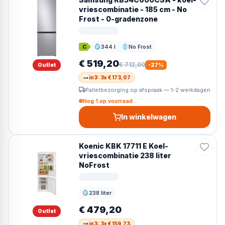
vriescombinatie - 185 cm - No
Frost - 0-gradenzone
344 l
No Frost
C
Inhoud
Ontdooien
€ 519,20
€ 712,00
Outlet
-
27
%
in3: 3x € 173,07
Palletbezorging op afspraak — 1-2 werkdagen
Nog 1 op voorraad
In winkelwagen
Koenic KBK 17711 E Koel-
vriescombinatie 238 liter
NoFrost
238 liter
Inhoud
€ 479,20
Outlet
in3: 3x € 159,73