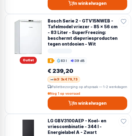
In winkelwagen
Bosch Serie 2 - GTV15NWEB -
Tafelmodel vriezer - 85 x 56 cm
- 83 Liter - SuperFreezing:
beschermt diepvriesproducten
tegen ontdooien - Wit
Outlet
83 l
39 dB
E
Inhoud
Geluid
€ 239,20
in3: 3x € 79,73
Palletbezorging op afspraak — 1-2 werkdagen
Nog 1 op voorraad
In winkelwagen
LG GBV3100AEP - Koel- en
vriescombinatie - 344 l -
Energielabel A - Zwart