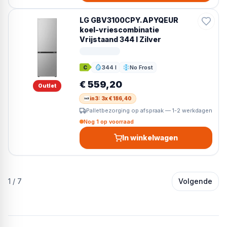
LG GBV3100CPY.APYQEUR
koel-vriescombinatie
Vrijstaand 344 l Zilver
344 l
No Frost
C
Inhoud
Ontdooien
€ 559,20
Outlet
in3: 3x € 186,40
Palletbezorging op afspraak — 1-2 werkdagen
Nog 1 op voorraad
In winkelwagen
1
/
7
Volgende