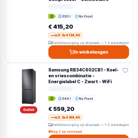
330 l
No Frost
C
Inhoud
Ontdooien
€ 415,20
in3: 3x € 138,40
Palletbezorging op afspraak — 1-2 werkdagen
In winkelwagen
Samsung RB34C602CB1 - Koel-
en vriescombinatie -
Energielabel C - Zwart - WiFi
344 l
No Frost
C
Inhoud
Ontdooien
€ 559,20
Outlet
in3: 3x € 186,40
Palletbezorging op afspraak — 1-2 werkdagen
Nog 2 op voorraad