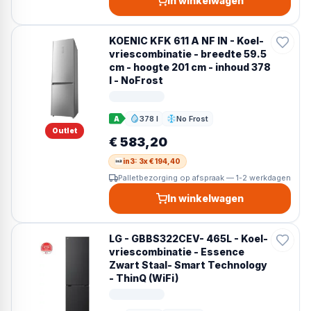
In winkelwagen
KOENIC KFK 611 A NF IN - Koel-
vriescombinatie - breedte 59.5
cm - hoogte 201 cm - inhoud 378
l - NoFrost
378 l
No Frost
A
Inhoud
Ontdooien
Outlet
€ 583,20
in3: 3x € 194,40
Palletbezorging op afspraak — 1-2 werkdagen
In winkelwagen
LG - GBBS322CEV- 465L - Koel-
vriescombinatie - Essence
Zwart Staal- Smart Technology
- ThinQ (WiFi)