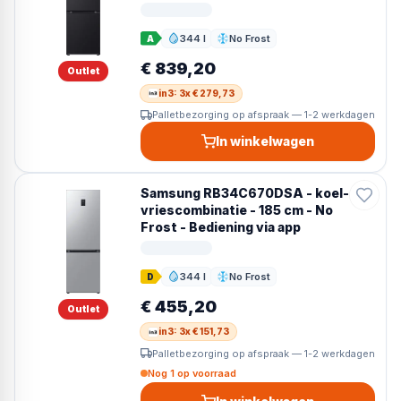
344 l
No Frost
A
Inhoud
Ontdooien
€ 839,20
Outlet
in3: 3x € 279,73
Palletbezorging op afspraak — 1-2 werkdagen
In winkelwagen
Samsung RB34C670DSA - koel-
vriescombinatie - 185 cm - No
Frost - Bediening via app
344 l
No Frost
D
Inhoud
Ontdooien
€ 455,20
Outlet
in3: 3x € 151,73
Palletbezorging op afspraak — 1-2 werkdagen
Nog 1 op voorraad