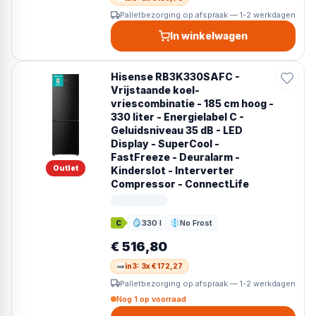
Palletbezorging op afspraak — 1-2 werkdagen
In winkelwagen
Hisense RB3K330SAFC -
Vrijstaande koel-
vriescombinatie - 185 cm hoog -
330 liter - Energielabel C -
Geluidsniveau 35 dB - LED
Display - SuperCool -
FastFreeze - Deuralarm -
Outlet
Kinderslot - Interverter
Compressor - ConnectLife
330 l
No Frost
C
Inhoud
Ontdooien
€ 516,80
in3: 3x € 172,27
Palletbezorging op afspraak — 1-2 werkdagen
Nog 1 op voorraad