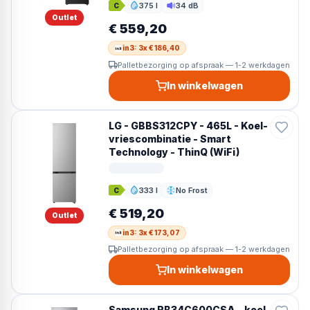
375 l
34 dB
C
Inhoud
Geluid
Outlet
€ 559,20
in3: 3x € 186,40
Palletbezorging op afspraak — 1-2 werkdagen
In winkelwagen
LG - GBBS312CPY - 465L - Koel-
vriescombinatie - Smart
Technology - ThinQ (WiFi)
333 l
No Frost
C
Inhoud
Ontdooien
€ 519,20
Outlet
in3: 3x € 173,07
Palletbezorging op afspraak — 1-2 werkdagen
In winkelwagen
Samsung RB34C600CSA - koel-