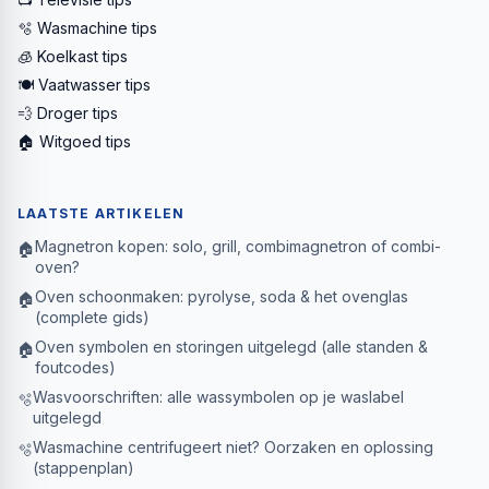
🫧 Wasmachine tips
🧊 Koelkast tips
🍽️ Vaatwasser tips
💨 Droger tips
🏠 Witgoed tips
LAATSTE ARTIKELEN
Magnetron kopen: solo, grill, combimagnetron of combi-
🏠
oven?
Oven schoonmaken: pyrolyse, soda & het ovenglas
🏠
(complete gids)
Oven symbolen en storingen uitgelegd (alle standen &
🏠
foutcodes)
Wasvoorschriften: alle wassymbolen op je waslabel
🫧
uitgelegd
Wasmachine centrifugeert niet? Oorzaken en oplossing
🫧
(stappenplan)