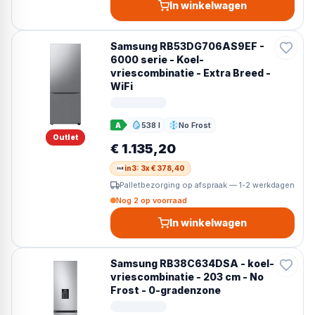
In winkelwagen
Samsung RB53DG706AS9EF -
6000 serie - Koel-
vriescombinatie - Extra Breed -
WiFi
538 l
No Frost
A
Inhoud
Ontdooien
Outlet
€ 1.135,20
in3: 3x € 378,40
Palletbezorging op afspraak — 1-2 werkdagen
Nog 2 op voorraad
In winkelwagen
Samsung RB38C634DSA - koel-
vriescombinatie - 203 cm - No
Frost - 0-gradenzone