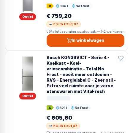
386 l
No Frost
D
Inhoud
Ontdooien
€ 759,20
Outlet
in3: 3x € 253,07
Palletbezorging op afspraak — 1-2 werkdagen
In winkelwagen
Bosch KGN36VICT - Serie 4 -
Koelkast - Koel-
vriescombinatie - Total No
Frost - nooit meer ontdooien -
RVS - Energielabel C - Zeer stil -
Extra veel ruimte voor je verse
etenswaren met VitaFresh
Outlet
321 l
No Frost
C
Inhoud
Ontdooien
€ 605,60
in3: 3x € 201,87