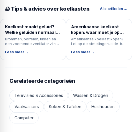
🧊 Tips & advies over koelkasten
Alle artikelen →
Koelkast maakt geluid?
Amerikaanse koelkast
Welke geluiden normaal
kopen: waar moet je op
zijn (en welke niet)
letten?
Brommen, borrelen, tikken en
Amerikaanse koelkast kopen?
een zoemende ventilator zijn
Let op de afmetingen, side-by-
bijna altijd normaal. Hard ratelen,
side of French door, wel of
Lees meer →
Lees meer →
gieren of een plots veel luidere
geen wateraansluiting, No Frost
brom niet. Ontdek per geluid
en energieverbruik.
wat normaal is, wat actie vraagt
en hoe je je koelkast stiller
krijgt.
Gerelateerde categorieën
Televisies & Accessoires
Wassen & Drogen
Vaatwassers
Koken & Tafelen
Huishouden
Computer