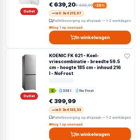
€ 639,20
€ 849,00
-
25
%
Outlet
in3: 3x € 213,07
Palletbezorging op afspraak — 1-2 werkdagen
Nog 1 op voorraad
In winkelwagen
KOENIC FK 621 - Koel-
vriescombinatie - breedte 59.5
cm - hoogte 185 cm - inhoud 216
l - NoFrost
338 l
No Frost
C
Inhoud
Ontdooien
Outlet
€ 399,99
in3: 3x € 133,33
Palletbezorging op afspraak — 1-2 werkdagen
Nog 1 op voorraad
In winkelwagen