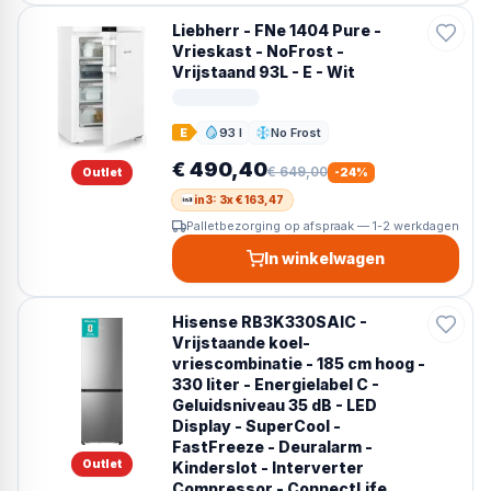
Liebherr - FNe 1404 Pure -
Vrieskast - NoFrost -
Vrijstaand 93L - E - Wit
93 l
No Frost
E
Inhoud
Ontdooien
€ 490,40
€ 649,00
Outlet
-
24
%
in3: 3x € 163,47
Palletbezorging op afspraak — 1-2 werkdagen
In winkelwagen
Hisense RB3K330SAIC -
Vrijstaande koel-
vriescombinatie - 185 cm hoog -
330 liter - Energielabel C -
Geluidsniveau 35 dB - LED
Display - SuperCool -
FastFreeze - Deuralarm -
Outlet
Kinderslot - Interverter
Compressor - ConnectLife