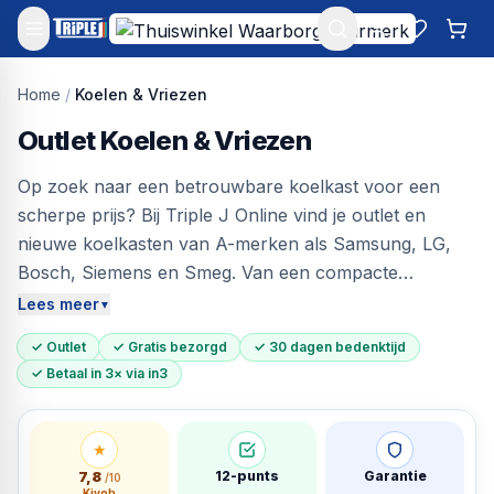
Mijn account
Favoriet
Win
Home
/
Koelen & Vriezen
Outlet Koelen & Vriezen
Op zoek naar een betrouwbare koelkast voor een
scherpe prijs? Bij Triple J Online vind je outlet en
nieuwe koelkasten van A-merken als Samsung, LG,
Bosch, Siemens en Smeg. Van een compacte
tafelmodel koelkast tot een ruime Amerikaanse
Lees meer
▼
koelkast met ijsdispenser — elk apparaat is technisch
✓ Outlet
✓ Gratis bezorgd
✓ 30 dagen bedenktijd
100% gecontroleerd en wordt geleverd met garantie.
✓ Betaal in 3× via in3
In Vlaanderen beter bekend als frigo — ook onze
Belgische klanten bezorgen we gratis.
★
7,8
12-punts
Garantie
/10
Kiyoh