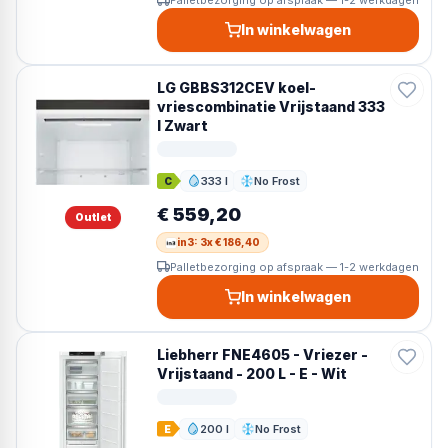
Palletbezorging op afspraak — 1-2 werkdagen
In winkelwagen
LG GBBS312CEV koel-
vriescombinatie Vrijstaand 333
l Zwart
333 l
No Frost
C
Inhoud
Ontdooien
€ 559,20
Outlet
in3: 3x € 186,40
Palletbezorging op afspraak — 1-2 werkdagen
In winkelwagen
Liebherr FNE4605 - Vriezer -
Vrijstaand - 200 L - E - Wit
200 l
No Frost
E
Inhoud
Ontdooien