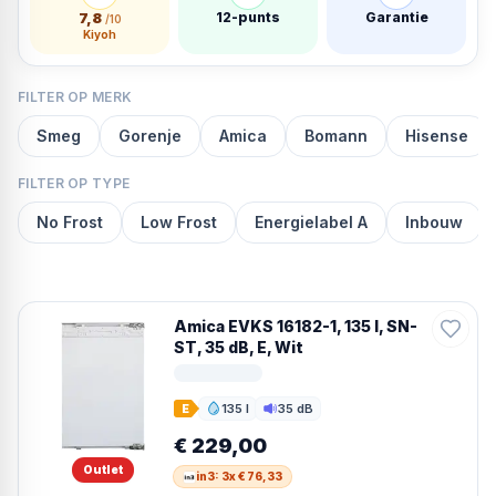
7,8
12-punts
Garantie
/10
Kiyoh
FILTER OP MERK
Smeg
Gorenje
Amica
Bomann
Hisense
FILTER OP TYPE
No Frost
Low Frost
Energielabel A
Inbouw
Amica EVKS 16182-1, 135 l, SN-
ST, 35 dB, E, Wit
135 l
35 dB
E
Inhoud
Geluid
€ 229,00
Outlet
in3: 3x € 76,33