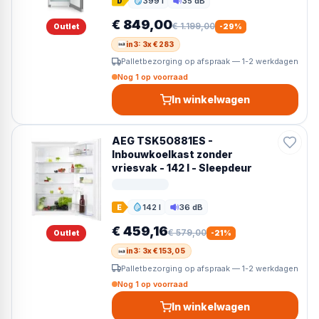
399 l
35 dB
D
Inhoud
Geluid
€ 849,00
€ 1.199,00
Outlet
-
29
%
in3: 3x € 283
Palletbezorging op afspraak — 1-2 werkdagen
Nog 1 op voorraad
In winkelwagen
AEG TSK5O881ES -
Inbouwkoelkast zonder
vriesvak - 142 l - Sleepdeur
142 l
36 dB
E
Inhoud
Geluid
€ 459,16
€ 579,00
Outlet
-
21
%
in3: 3x € 153,05
Palletbezorging op afspraak — 1-2 werkdagen
Nog 1 op voorraad
In winkelwagen