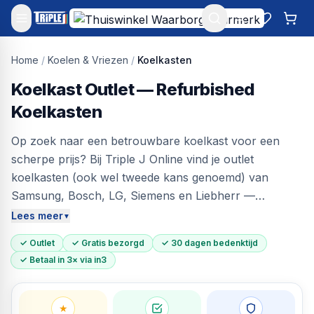
Mijn account
Favoriet
Win
Home
/
Koelen & Vriezen
/
Koelkasten
Koelkast Outlet — Refurbished
Koelkasten
Op zoek naar een betrouwbare koelkast voor een
scherpe prijs? Bij Triple J Online vind je outlet
koelkasten (ook wel tweede kans genoemd) van
Samsung, Bosch, LG, Siemens en Liebherr —
vrijstaand en inbouw, tot 55% onder de adviesprijs. Elk
Lees meer
▼
apparaat is getest op koelprestaties, afdichtingen en
✓ Outlet
✓ Gratis bezorgd
✓ 30 dagen bedenktijd
thermostaat. Direct leverbaar, gratis bezorgd aan huis
✓ Betaal in 3× via in3
en 30 dagen bedenktijd.
★