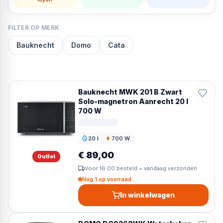
FILTER OP MERK
Bauknecht
Domo
Cata
Bauknecht MWK 201 B Zwart
Solo-magnetron Aanrecht 20 l
700 W
20 l
700 W
Inhoud
Vermogen
€ 89,00
Outlet
Voor 16:00 besteld = vandaag verzonden
Nog 1 op voorraad
In winkelwagen