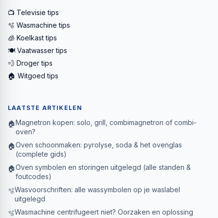
📺 Televisie tips
🫧 Wasmachine tips
🧊 Koelkast tips
🍽️ Vaatwasser tips
💨 Droger tips
🏠 Witgoed tips
LAATSTE ARTIKELEN
Magnetron kopen: solo, grill, combimagnetron of combi-
🏠
oven?
Oven schoonmaken: pyrolyse, soda & het ovenglas
🏠
(complete gids)
Oven symbolen en storingen uitgelegd (alle standen &
🏠
foutcodes)
Wasvoorschriften: alle wassymbolen op je waslabel
🫧
uitgelegd
Wasmachine centrifugeert niet? Oorzaken en oplossing
🫧