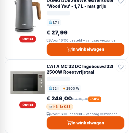
DOMO DO9268WK Waterkoker
'Wood You' - 1,7 L - mat grijs
1.7 l
Inhoud
€ 27,99
Outlet
Voor 16:00 besteld = vandaag verzonden
In winkelwagen
CATA MC 32 DC Ingebouwd 32l
2500W Roestvrijstaal
32 l
2500 W
Inhoud
Vermogen
€ 249,00
€ 499,00
-
50
%
Outlet
in3: 3x € 83
Voor 16:00 besteld = vandaag verzonden
In winkelwagen