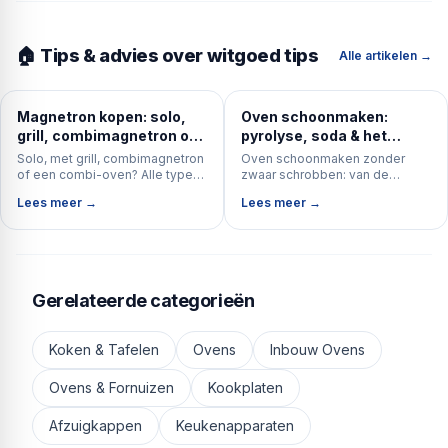
🏠 Tips & advies over witgoed tips
Alle artikelen →
Magnetron kopen: solo,
Oven schoonmaken:
grill, combimagnetron of
pyrolyse, soda & het
combi-oven?
ovenglas (complete gids)
Solo, met grill, combimagnetron
Oven schoonmaken zonder
of een combi-oven? Alle typen
zwaar schrobben: van de
magnetron naast elkaar — met
zelfreinigende pyrolyse tot een
Lees meer →
Lees meer →
koopadvies over vermogen,
simpele sodapasta, plus het
inhoud en inbouw vs vrijstaand.
ovenglas, de roosters en de
deur.
Gerelateerde categorieën
Koken & Tafelen
Ovens
Inbouw Ovens
Ovens & Fornuizen
Kookplaten
Afzuigkappen
Keukenapparaten