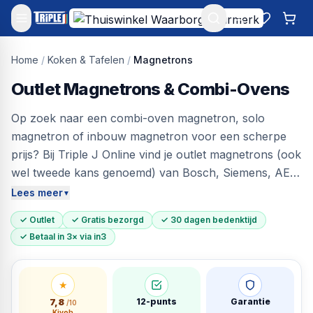
Mijn account
Favoriet
Win
Home
/
Koken & Tafelen
/
Magnetrons
Outlet Magnetrons & Combi-Ovens
Op zoek naar een combi-oven magnetron, solo
magnetron of inbouw magnetron voor een scherpe
prijs? Bij Triple J Online vind je outlet magnetrons (ook
wel tweede kans genoemd) van Bosch, Siemens, AEG,
Whirlpool en Samsung — tot 60% onder de
Lees meer
▼
adviesprijs. Elk apparaat is getest op alle functies.
✓ Outlet
✓ Gratis bezorgd
✓ 30 dagen bedenktijd
Gratis bezorgd in heel Nederland, 30 dagen bedenktijd.
✓ Betaal in 3× via in3
★
7,8
12-punts
Garantie
/10
Kiyoh