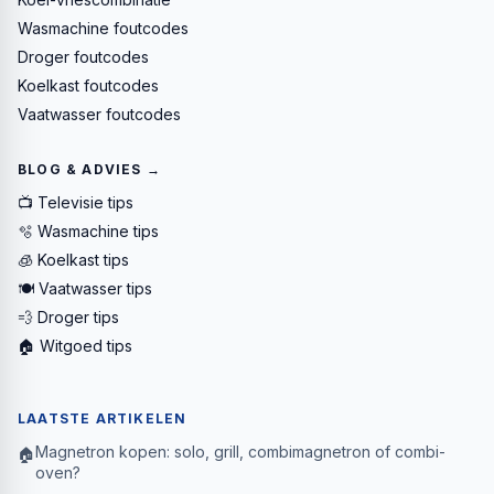
Wasmachine foutcodes
Droger foutcodes
Koelkast foutcodes
Vaatwasser foutcodes
BLOG & ADVIES →
📺 Televisie tips
🫧 Wasmachine tips
🧊 Koelkast tips
🍽️ Vaatwasser tips
💨 Droger tips
🏠 Witgoed tips
LAATSTE ARTIKELEN
Magnetron kopen: solo, grill, combimagnetron of combi-
🏠
oven?