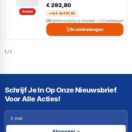
een eerlijke prijs met uitstekende service.
€ 292,80
Outlet
in3: 3x € 97,60
Palletbezorging op afspraak — 1-2 werkdagen
In winkelwagen
1
/
1
Schrijf Je In Op Onze Nieuwsbrief
Voor Alle Acties!
Abonneer >