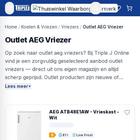
Mijn account
Favoriet
Win
Home
/
Koelen & Vriezen
/
Vriezers
/
Outlet AEG Vriezer
Outlet AEG Vriezer
Op zoek naar outlet aeg vriezers? Bij Triple J Online
vind je een zorgvuldig geselecteerd aanbod outlet
vriezers — direct uit ons eigen magazijn en altijd
scherp geprijsd. Outlet producten zijn nieuwe of
nauwelijks gebruikte apparaten met lichte cosmetische
Lees meer
▼
onvolkomenheden of open verpakking — technisch
perfect, maar met een scherpe korting. Bespaar tot
40% ten opzichte van de nieuwprijs en profiteer van
AEG ATB48E1AW - Vrieskast -
gratis verzending, 30 dagen bedenktijd en laagste
Wit
prijsgarantie. Vergelijk ons volledige assortiment, filter
op jouw voorkeuren en bestel vandaag nog — voor
81 l
Low Frost
E
Inhoud
Ontdooien