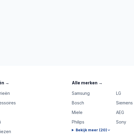
ën
→
Alle merken
→
rieën
Samsung
LG
essoires
Bosch
Siemens
Miele
AEG
i
Philips
Sony
Bekijk meer (
20
)
riezen