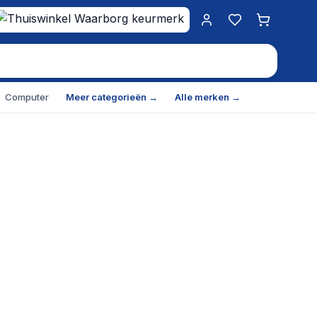
Mijn account
Favorieten
Winkelwa
Computer
Meer categorieën →
Alle merken →