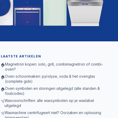
LAATSTE ARTIKELEN
Magnetron kopen: solo, grill, combimagnetron of combi-
🏠
oven?
Oven schoonmaken: pyrolyse, soda & het ovenglas
🏠
(complete gids)
Oven symbolen en storingen uitgelegd (alle standen &
🏠
foutcodes)
Wasvoorschriften: alle wassymbolen op je waslabel
🫧
uitgelegd
Wasmachine centrifugeert niet? Oorzaken en oplossing
🫧
(stappenplan)