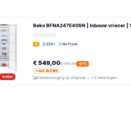
Beko BFNA247E40SN | Inbouw vriezer | 1
220 l
No Frost
E
Inhoud
Ontdooien
€ 549,00
€ 750,00
-
27
%
in3: 3x € 183
Outlet
Palletbezorging op afspraak — 1-2 werkdagen