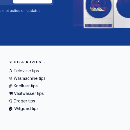
ls met acties en updates.
BLOG & ADVIES →
📺 Televisie tips
🫧 Wasmachine tips
🧊 Koelkast tips
🍽️ Vaatwasser tips
💨 Droger tips
🏠 Witgoed tips