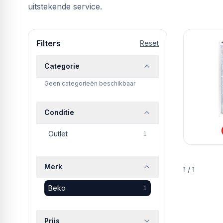
uitstekende service.
Filters
Reset
Categorie
Geen categorieën beschikbaar
Conditie
Outlet
1
Merk
1
/
1
Beko
1
Prijs