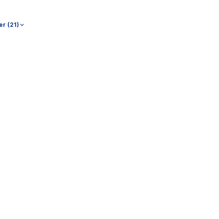
er (
21
)