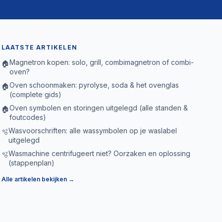
LAATSTE ARTIKELEN
Magnetron kopen: solo, grill, combimagnetron of combi-
🏠
oven?
Oven schoonmaken: pyrolyse, soda & het ovenglas
🏠
(complete gids)
Oven symbolen en storingen uitgelegd (alle standen &
🏠
foutcodes)
Wasvoorschriften: alle wassymbolen op je waslabel
🫧
uitgelegd
Wasmachine centrifugeert niet? Oorzaken en oplossing
🫧
(stappenplan)
Alle artikelen bekijken →