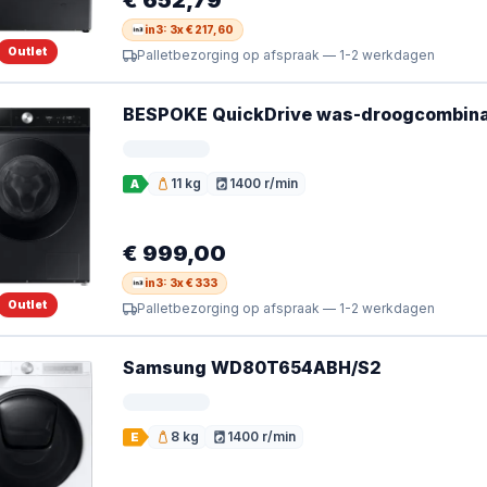
in3: 3x € 217,60
Outlet
Palletbezorging op afspraak — 1-2 werkdagen
BESPOKE QuickDrive was-droogcombina
11 kg
1400 r/min
A
Vulgewicht
Toerental
€ 999,00
in3: 3x € 333
Outlet
Palletbezorging op afspraak — 1-2 werkdagen
Samsung WD80T654ABH/S2
8 kg
1400 r/min
E
Vulgewicht
Toerental