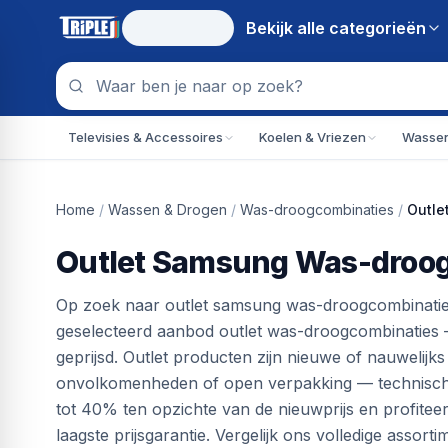
Bekijk alle
categorieën
Televisies & Accessoires
Koelen & Vriezen
Wassen
Home
/
Wassen & Drogen
/
Was-droogcombinaties
/
Outle
Outlet Samsung Was-droo
Op zoek naar outlet samsung was-droogcombinaties? 
geselecteerd aanbod outlet was-droogcombinaties — 
geprijsd. Outlet producten zijn nieuwe of nauwelijk
onvolkomenheden of open verpakking — technisch 
tot 40% ten opzichte van de nieuwprijs en profitee
laagste prijsgarantie. Vergelijk ons volledige assor