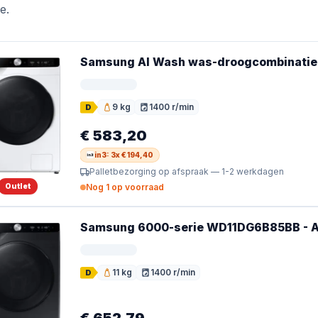
e.
Samsung AI Wash was-droogcombinati
9 kg
1400 r/min
D
Vulgewicht
Toerental
€ 583,20
in3: 3x € 194,40
Palletbezorging op afspraak — 1-2 werkdagen
Outlet
Nog 1 op voorraad
Samsung 6000-serie WD11DG6B85BB - AI
11 kg
1400 r/min
D
Vulgewicht
Toerental
€ 652,79