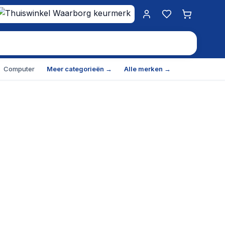
Mijn account
Favorieten
Winkelwa
Computer
Meer categorieën →
Alle merken →