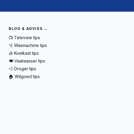
BLOG & ADVIES →
📺 Televisie tips
🫧 Wasmachine tips
🧊 Koelkast tips
🍽️ Vaatwasser tips
💨 Droger tips
🏠 Witgoed tips