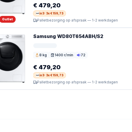
€ 479,20
in3: 3x € 159,73
Outlet
Palletbezorging op afspraak — 1-2 werkdagen
Samsung WD80T654ABH/S2
8 kg
1400 r/min
72
Vulgewicht
Toerental
Geluid
€ 479,20
in3: 3x € 159,73
Palletbezorging op afspraak — 1-2 werkdagen