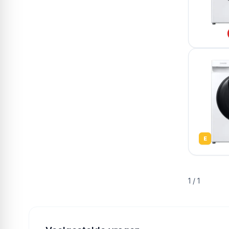
E
1
/
1