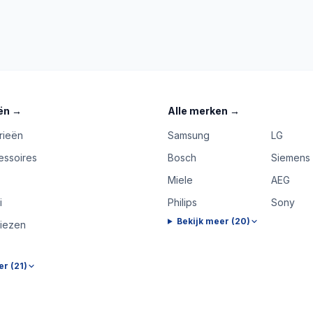
ën
→
Alle merken
→
rieën
Samsung
LG
essoires
Bosch
Siemens
Miele
AEG
i
Philips
Sony
Bekijk meer (
20
)
riezen
er (
21
)