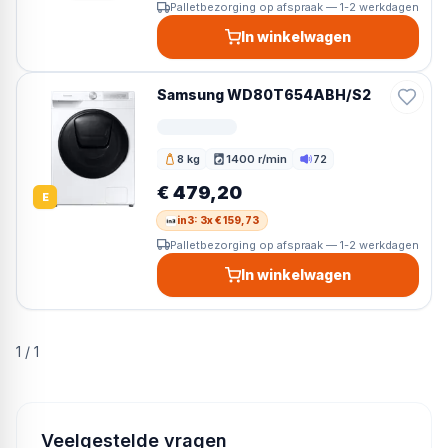
Palletbezorging op afspraak — 1-2 werkdagen
In winkelwagen
Samsung WD80T654ABH/S2
8 kg
1400 r/min
72
Vulgewicht
Toerental
Geluid
€ 479,20
E
in3: 3x € 159,73
Palletbezorging op afspraak — 1-2 werkdagen
In winkelwagen
1
/
1
Veelgestelde vragen