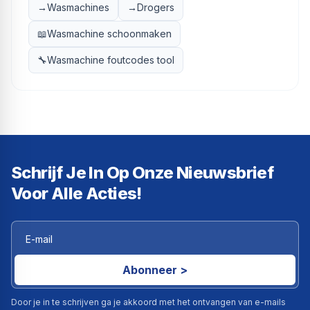
→
Wasmachines
→
Drogers
📖
Wasmachine schoonmaken
🔧
Wasmachine foutcodes tool
Schrijf Je In Op Onze Nieuwsbrief
Voor Alle Acties!
Abonneer >
Door je in te schrijven ga je akkoord met het ontvangen van e-mails