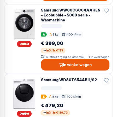
Samsung WW80CGC04AAHEN
- Ecobubble - 5000 serie -
Wasmachine
8 kg
1400 r/min
A
Vulgewicht
Toerental
€ 399,00
Outlet
in3: 3x € 133
Palletbezorging op afspraak — 1-2 werkdagen
In winkelwagen
Samsung WD80T654ABH/S2
8 kg
1400 r/min
E
Vulgewicht
Toerental
€ 479,20
in3: 3x € 159,73
Outlet