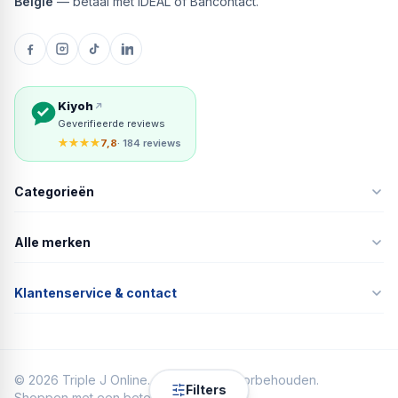
België
— betaal met iDEAL of Bancontact.
Kiyoh
Geverifieerde reviews
★★★★
7,8
· 184 reviews
Categorieën
Alle merken
Klantenservice & contact
©
2026
Triple J Online. Alle rechten voorbehouden.
Filters
Shoppen met een beter gevoel.