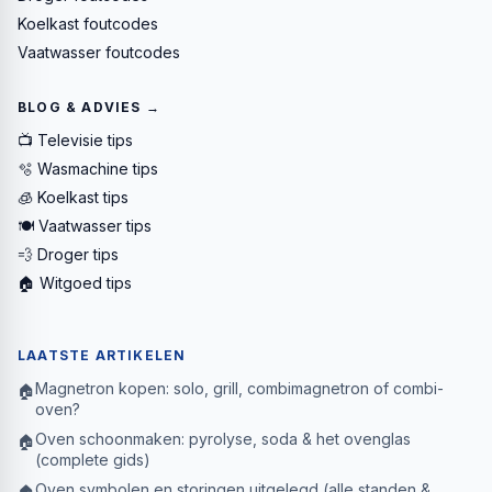
Koelkast foutcodes
Vaatwasser foutcodes
BLOG & ADVIES →
📺 Televisie tips
🫧 Wasmachine tips
🧊 Koelkast tips
🍽️ Vaatwasser tips
💨 Droger tips
🏠 Witgoed tips
LAATSTE ARTIKELEN
Magnetron kopen: solo, grill, combimagnetron of combi-
🏠
oven?
Oven schoonmaken: pyrolyse, soda & het ovenglas
🏠
(complete gids)
Oven symbolen en storingen uitgelegd (alle standen &
🏠