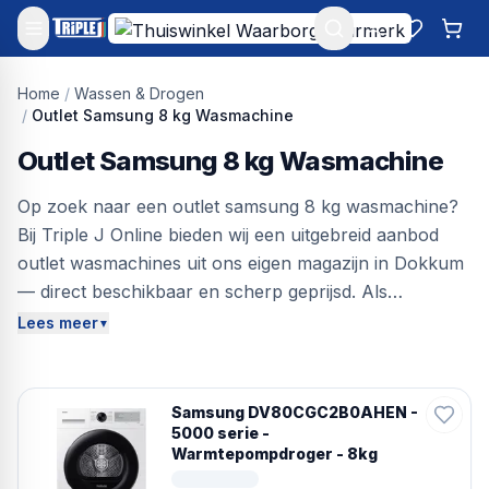
Mijn account
Favoriet
Win
Home
/
Wassen & Drogen
/
Outlet Samsung 8 kg Wasmachine
Outlet Samsung 8 kg Wasmachine
Op zoek naar een outlet samsung 8 kg wasmachine?
Bij Triple J Online bieden wij een uitgebreid aanbod
outlet wasmachines uit ons eigen magazijn in Dokkum
— direct beschikbaar en scherp geprijsd. Als
gespecialiseerde wasmachine outlet bespaar je tot
Lees meer
▼
60% ten opzichte van de adviesprijs. Een wasmachine
van 8 kg is de populairste capaciteit voor een gezin
van twee tot vier personen — groot genoeg voor
Samsung DV80CGC2B0AHEN -
beddengoed en jassen in één beurt. De 6 kg
5000 serie -
Warmtepompdroger - 8kg
trommelregel: vul de trommel voor maximaal