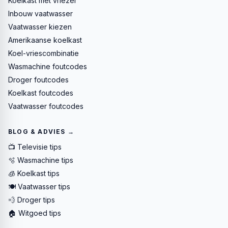
Koelkast met vriezer
Inbouw vaatwasser
Vaatwasser kiezen
Amerikaanse koelkast
Koel-vriescombinatie
Wasmachine foutcodes
Droger foutcodes
Koelkast foutcodes
Vaatwasser foutcodes
BLOG & ADVIES →
📺 Televisie tips
🫧 Wasmachine tips
🧊 Koelkast tips
🍽️ Vaatwasser tips
💨 Droger tips
🏠 Witgoed tips