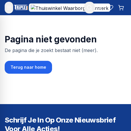
Mijn account
Favoriet
Win
Pagina niet gevonden
De pagina die je zoekt bestaat niet (meer).
Terug naar home
Schrijf Je In Op Onze Nieuwsbrief
Voor Alle Acties!