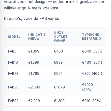
vooral voor het design — de techniek is gelijk aan een
willekeurige A-merk koelkast.
In euro's, voor de FAB-serie:
ONZE
INDICATIE
TYPISCHE
MODEL
OUTLET
NIEUW
BESPARING
VANAF
FAB5
€1.099
€460
€640 (58%)
FAB10
€1.299
€839
€460 (35%)
FAB28
€1.799
€974
€825 (46%)
€1.020
FAB30
€2.099
€1.079
(49%)
FAB32
€2.299
€1.398
€901 (39%)