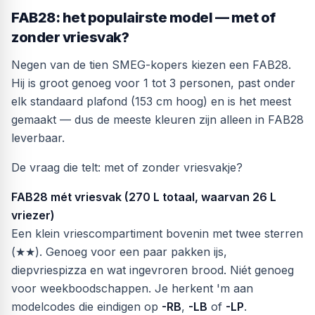
FAB28: het populairste model — met of
zonder vriesvak?
Negen van de tien SMEG-kopers kiezen een FAB28.
Hij is groot genoeg voor 1 tot 3 personen, past onder
elk standaard plafond (153 cm hoog) en is het meest
gemaakt — dus de meeste kleuren zijn alleen in FAB28
leverbaar.
De vraag die telt: met of zonder vriesvakje?
FAB28 mét vriesvak (270 L totaal, waarvan 26 L
vriezer)
Een klein vriescompartiment bovenin met twee sterren
(★★). Genoeg voor een paar pakken ijs,
diepvriespizza en wat ingevroren brood. Niét genoeg
voor weekboodschappen. Je herkent 'm aan
modelcodes die eindigen op
-RB
,
-LB
of
-LP
.