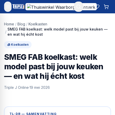
Mijn account
Favoriet
Win
Home
/
Blog
/
Koelkasten
SMEG FAB koelkast: welk model past bij jouw keuken —
/
en wat hij écht kost
🧊
Koelkasten
SMEG FAB koelkast: welk
model past bij jouw keuken
— en wat hij écht kost
Triple J Online
·
19 mei 2026
TL;DR — SAMENVATTING