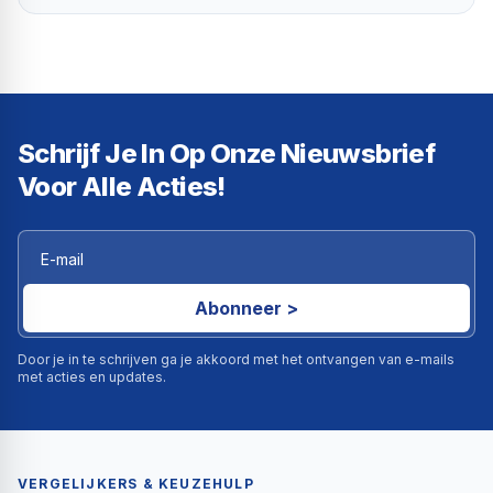
de nieuwprijs haalt je even uit je droom. Dan is een
SMEG outlet precies wat je zoekt: hetzelfde
apparaat, dezelfde kwaliteit, dezelfde garantie —
voor tot wel 60% minder dan de adviesprijs. Bij
Triple J Online vind je een doorlopend aanbod aan
SMEG outlet koelkasten. Vrijstaand, in meerdere
maten en kleuren, met garantie en bezorging
binnen 1 tot 2 werkdagen.
Schrijf Je In Op Onze Nieuwsbrief
Voor Alle Acties!
Abonneer >
Door je in te schrijven ga je akkoord met het ontvangen van e-mails
met acties en updates.
VERGELIJKERS & KEUZEHULP