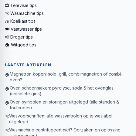
📺 Televisie tips
🫧 Wasmachine tips
🧊 Koelkast tips
🍽️ Vaatwasser tips
💨 Droger tips
🏠 Witgoed tips
LAATSTE ARTIKELEN
Magnetron kopen: solo, grill, combimagnetron of combi-
🏠
oven?
Oven schoonmaken: pyrolyse, soda & het ovenglas
🏠
(complete gids)
Oven symbolen en storingen uitgelegd (alle standen &
🏠
foutcodes)
Wasvoorschriften: alle wassymbolen op je waslabel
🫧
uitgelegd
Wasmachine centrifugeert niet? Oorzaken en oplossing
🫧
(stappenplan)