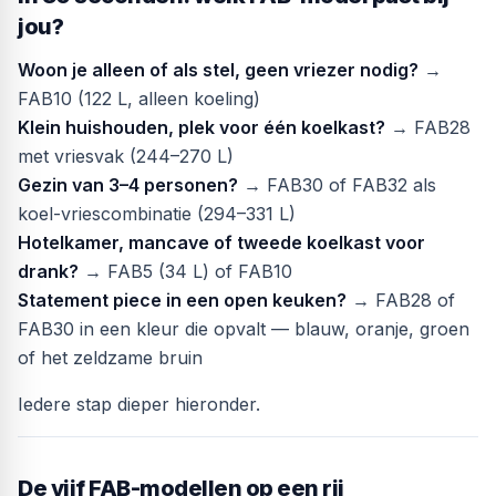
jou?
Woon je alleen of als stel, geen vriezer nodig?
→
FAB10 (122 L, alleen koeling)
Klein huishouden, plek voor één koelkast?
→ FAB28
met vriesvak (244–270 L)
Gezin van 3–4 personen?
→ FAB30 of FAB32 als
koel-vriescombinatie (294–331 L)
Hotelkamer, mancave of tweede koelkast voor
drank?
→ FAB5 (34 L) of FAB10
Statement piece in een open keuken?
→ FAB28 of
FAB30 in een kleur die opvalt — blauw, oranje, groen
of het zeldzame bruin
Iedere stap dieper hieronder.
De vijf FAB-modellen op een rij