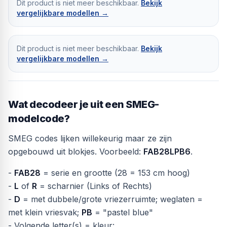
Dit product is niet meer beschikbaar.
Bekijk
vergelijkbare modellen →
Dit product is niet meer beschikbaar.
Bekijk
vergelijkbare modellen →
Wat decodeer je uit een SMEG-
modelcode?
SMEG codes lijken willekeurig maar ze zijn
opgebouwd uit blokjes. Voorbeeld:
FAB28LPB6
.
-
FAB28
= serie en grootte (28 = 153 cm hoog)
-
L
of
R
= scharnier (Links of Rechts)
-
D
= met dubbele/grote vriezerruimte; weglaten =
met klein vriesvak;
PB
= "pastel blue"
- Volgende letter(s) = kleur: