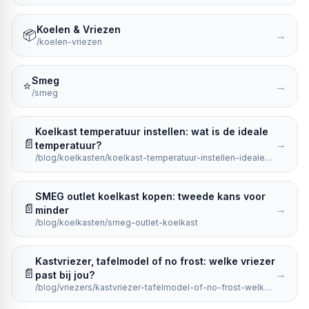
Koelen & Vriezen
📦
→
/koelen-vriezen
Smeg
⭐
→
/smeg
Koelkast temperatuur instellen: wat is de ideale
📄
→
temperatuur?
/blog/koelkasten/koelkast-temperatuur-instellen-ideale-temperatuur-koelkast
SMEG outlet koelkast kopen: tweede kans voor
📄
→
minder
/blog/koelkasten/smeg-outlet-koelkast
Kastvriezer, tafelmodel of no frost: welke vriezer
📄
→
past bij jou?
/blog/vriezers/kastvriezer-tafelmodel-of-no-frost-welke-vriezer-past-bij-jou