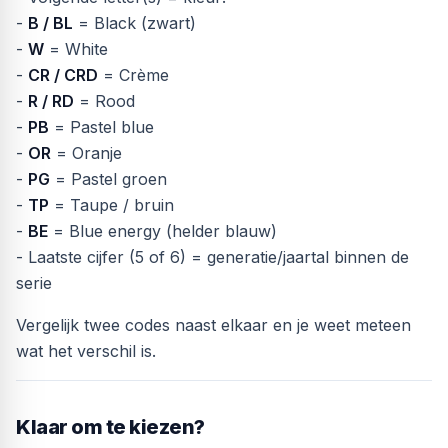
-
B / BL
= Black (zwart)
-
W
= White
-
CR / CRD
= Crème
-
R / RD
= Rood
-
PB
= Pastel blue
-
OR
= Oranje
-
PG
= Pastel groen
-
TP
= Taupe / bruin
-
BE
= Blue energy (helder blauw)
- Laatste cijfer (5 of 6) = generatie/jaartal binnen de
serie
Vergelijk twee codes naast elkaar en je weet meteen
wat het verschil is.
Klaar om te kiezen?