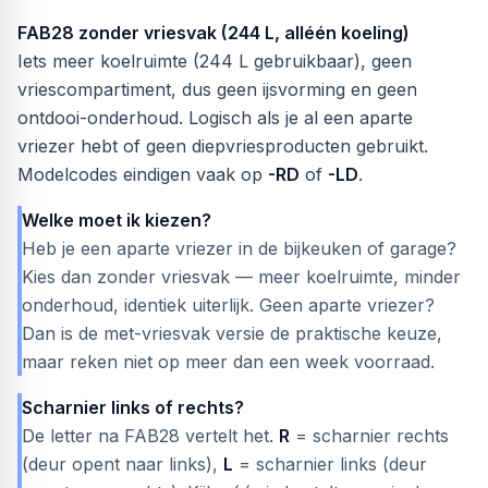
FAB28 zonder vriesvak (244 L, alléén koeling)
Iets meer koelruimte (244 L gebruikbaar), geen
vriescompartiment, dus geen ijsvorming en geen
ontdooi-onderhoud. Logisch als je al een aparte
vriezer hebt of geen diepvriesproducten gebruikt.
Modelcodes eindigen vaak op
-RD
of
-LD
.
Welke moet ik kiezen?
Heb je een aparte vriezer in de bijkeuken of garage?
Kies dan zonder vriesvak — meer koelruimte, minder
onderhoud, identiek uiterlijk. Geen aparte vriezer?
Dan is de met-vriesvak versie de praktische keuze,
maar reken niet op meer dan een week voorraad.
Scharnier links of rechts?
De letter na FAB28 vertelt het.
R
= scharnier rechts
(deur opent naar links),
L
= scharnier links (deur