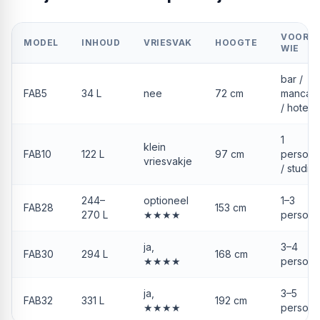
VOOR
MODEL
INHOUD
VRIESVAK
HOOGTE
WIE
bar /
FAB5
34 L
nee
72 cm
mancav
/ hotel
1
klein
FAB10
122 L
97 cm
persoo
vriesvakje
/ studio
244–
optioneel
1–3
FAB28
153 cm
270 L
★★★★
person
ja,
3–4
FAB30
294 L
168 cm
★★★★
person
ja,
3–5
FAB32
331 L
192 cm
★★★★
person