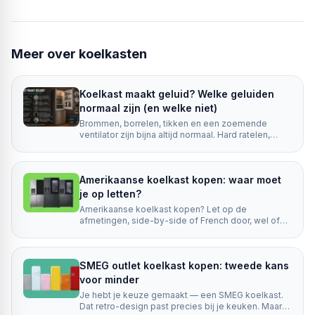
Meer over
koelkasten
Koelkast maakt geluid? Welke geluiden
normaal zijn (en welke niet)
Brommen, borrelen, tikken en een zoemende
ventilator zijn bijna altijd normaal. Hard ratelen,
gieren of een plots veel luidere brom niet. Ontdek
per geluid wat normaal is, wat actie vraagt en hoe
je je koelkast stiller krijgt.
Amerikaanse koelkast kopen: waar moet
je op letten?
Amerikaanse koelkast kopen? Let op de
afmetingen, side-by-side of French door, wel of
geen wateraansluiting, No Frost en
energieverbruik.
SMEG outlet koelkast kopen: tweede kans
voor minder
Je hebt je keuze gemaakt — een SMEG koelkast.
Dat retro-design past precies bij je keuken. Maar