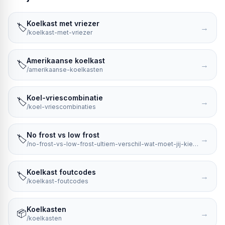
Koelkast met vriezer
🏷️
→
/koelkast-met-vriezer
Amerikaanse koelkast
🏷️
→
/amerikaanse-koelkasten
Koel-vriescombinatie
🏷️
→
/koel-vriescombinaties
No frost vs low frost
🏷️
→
/no-frost-vs-low-frost-ultiem-verschil-wat-moet-jij-kiezen
Koelkast foutcodes
🏷️
→
/koelkast-foutcodes
Koelkasten
📦
→
/koelkasten