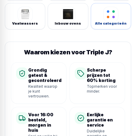
Vaatwassers
Inbouw ovens
Alle categorieën
Waarom kiezen voor Triple J?
Grondig
Scherpe
getest &
prijzen tot
gecontroleerd
60% korting
Kwaliteit waarop
Topmerken voor
je kunt
minder.
vertrouwen.
Voor 16:00
Eerlijke
besteld,
garantie en
morgen in
service
huis
Duidelijke
garantie en