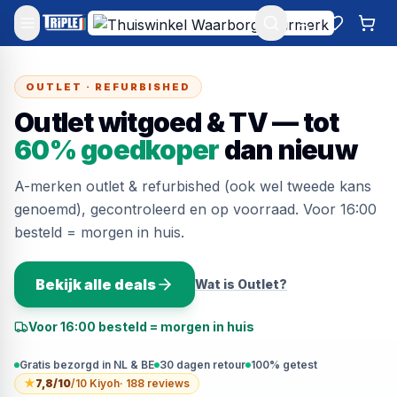
Mijn account
Favoriet
Win
OUTLET · REFURBISHED
Outlet witgoed & TV — tot
60% goedkoper
dan nieuw
A-merken outlet & refurbished (ook wel tweede kans
genoemd), gecontroleerd en op voorraad. Voor 16:00
besteld = morgen in huis.
Bekijk alle deals
Wat is Outlet?
Voor 16:00 besteld = morgen in huis
Gratis bezorgd in NL & BE
30 dagen retour
100% getest
★
7,8/10
/10 Kiyoh
·
188 reviews