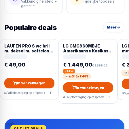
Vakkundig hersteld +
Tijdelijke topdeals
garantie
Populaire deals
Meer
LAUFEN PRO S wc bril
LG GMG960MBJE
LG
m. deksel m. softclose
Amerikaanse Koelkast
met
wit H8919610000001
met InstaView™ Door-
in-Door™ 638 L Water-
€ 49,00
€ 1.449,00
€ 
en ijsdispenser met
€ 1.899,05
UVnano™ – Total No
-
24
%
i
Frost
in3: 3x € 483
In winkelwagen
In winkelwagen
Palletbezorging op afspraak — 1-2 werkdagen
Palletbezorging op afspraak — 1-2 werkdagen
🌴
OUTLET DEALS