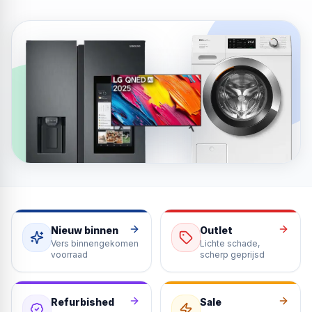
Snel naar de juiste rubriek
Nieuw binnen
Outlet
Vers binnengekomen
Lichte schade,
voorraad
scherp geprijsd
Refurbished
Sale