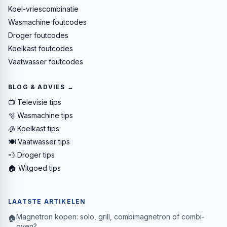
Koel-vriescombinatie
Wasmachine foutcodes
Droger foutcodes
Koelkast foutcodes
Vaatwasser foutcodes
BLOG & ADVIES →
📺 Televisie tips
🫧 Wasmachine tips
🧊 Koelkast tips
🍽️ Vaatwasser tips
💨 Droger tips
🏠 Witgoed tips
LAATSTE ARTIKELEN
Magnetron kopen: solo, grill, combimagnetron of combi-
🏠
oven?