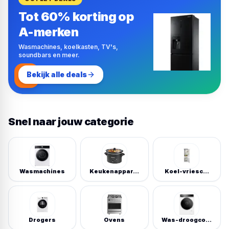
Tot 60% korting op
A-merken
Wasmachines, koelkasten, TV's,
soundbars en meer.
%
Bekijk alle deals
Snel naar jouw categorie
Wasmachines
Keukenappar…
Koel-vriesc…
Drogers
Ovens
Was-droogco…