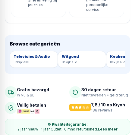
Snel en veilig bij
persoonlijke
jou thuis.
service.
Browse categorieën
Televisies & Audio
Witgoed
Keukenappa
Bekijk alle
Bekijk alle
Bekijk alle
Gratis bezorgd
30 dagen retour
in NL & BE
Niet tevreden = geld terug
7,8
/ 10 op Kiyoh
Veilig betalen
188
reviews
⚙ Kwaliteitsgarantie:
2 jaar nieuw · 1 jaar Outlet · 6 mnd refurbished.
Lees meer