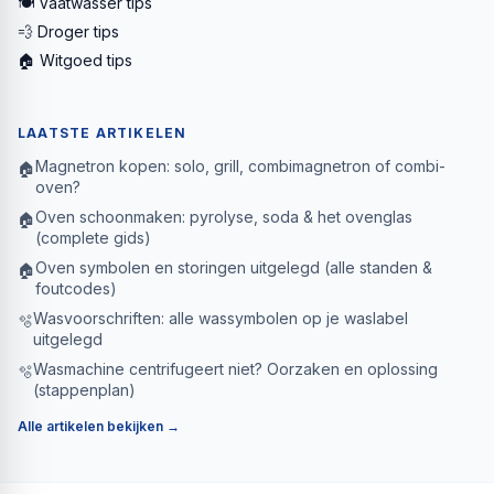
🍽️ Vaatwasser tips
💨 Droger tips
🏠 Witgoed tips
LAATSTE ARTIKELEN
Magnetron kopen: solo, grill, combimagnetron of combi-
🏠
oven?
Oven schoonmaken: pyrolyse, soda & het ovenglas
🏠
(complete gids)
Oven symbolen en storingen uitgelegd (alle standen &
🏠
foutcodes)
Wasvoorschriften: alle wassymbolen op je waslabel
🫧
uitgelegd
Wasmachine centrifugeert niet? Oorzaken en oplossing
🫧
(stappenplan)
Alle artikelen bekijken →