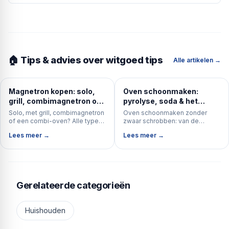
🏠 Tips & advies over witgoed tips
Alle artikelen →
Magnetron kopen: solo,
Oven schoonmaken:
grill, combimagnetron of
pyrolyse, soda & het
combi-oven?
ovenglas (complete gids)
Solo, met grill, combimagnetron
Oven schoonmaken zonder
of een combi-oven? Alle typen
zwaar schrobben: van de
magnetron naast elkaar — met
zelfreinigende pyrolyse tot een
Lees meer →
Lees meer →
koopadvies over vermogen,
simpele sodapasta, plus het
inhoud en inbouw vs vrijstaand.
ovenglas, de roosters en de
deur.
Gerelateerde categorieën
Huishouden