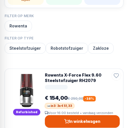
FILTER OP MERK
Rowenta
FILTER OP TYPE
Steelstofzuiger
Robotstofzuiger
Zakloze
Rowenta X-Force Flex 9.60
Steelstofzuiger RH2079
€ 154,00
€ 250,00
-
38
%
in3: 3x € 51,33
Refurbished
Voor 16:00 besteld = vandaag verzonden
In winkelwagen