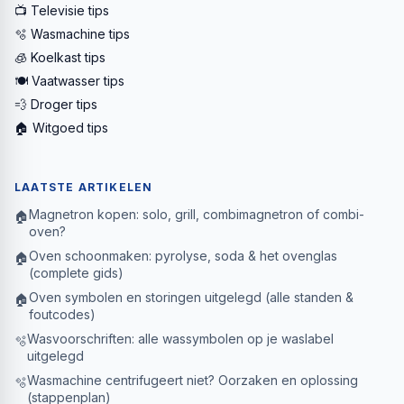
📺 Televisie tips
🫧 Wasmachine tips
🧊 Koelkast tips
🍽️ Vaatwasser tips
💨 Droger tips
🏠 Witgoed tips
LAATSTE ARTIKELEN
Magnetron kopen: solo, grill, combimagnetron of combi-
🏠
oven?
Oven schoonmaken: pyrolyse, soda & het ovenglas
🏠
(complete gids)
Oven symbolen en storingen uitgelegd (alle standen &
🏠
foutcodes)
Wasvoorschriften: alle wassymbolen op je waslabel
🫧
uitgelegd
Wasmachine centrifugeert niet? Oorzaken en oplossing
🫧
(stappenplan)