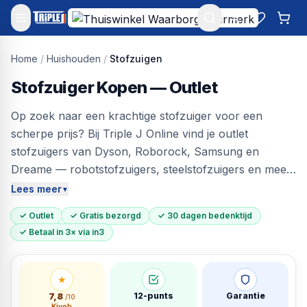
Mijn account
Favoriet
Win
Home
/
Huishouden
/
Stofzuigen
Stofzuiger Kopen — Outlet
Op zoek naar een krachtige stofzuiger voor een
scherpe prijs? Bij Triple J Online vind je outlet
stofzuigers van Dyson, Roborock, Samsung en
Dreame — robotstofzuigers, steelstofzuigers en meer.
Tot 55% onder de adviesprijs. Elk apparaat is getest op
Lees meer
▼
zuigkracht, accu en filters. Gratis bezorgd en 30
✓ Outlet
✓ Gratis bezorgd
✓ 30 dagen bedenktijd
dagen bedenktijd.
✓ Betaal in 3× via in3
★
7,8
12-punts
Garantie
/10
Kiyoh