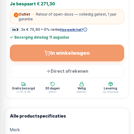
Je bespaart
€ 271,30
Outlet
—
Retour of open-doos — volledig getest, 1 jaar
✓
garantie
3x
€ 75,90
• 0% rente
in3
Hoe werkt het?
✓
Bezorging dinsdag 11 augustus
In winkelwagen
Direct afrekenen
Gratis bezorgd
30 dagen
Veilig
Levering
in NL & BE
retour
betalen
op afspraak
Alle productspecificaties
Merk