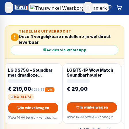
Mijn account
Favoriet
Win
TIJDELIJK UITVERKOCHT
Deze
4
vergelijkbare modellen zijn wél direct
!
leverbaar
💬
Advies via WhatsApp
LG DS75Q – Soundbar
LG BT5-1P Wow Match
L
met draadloze
Soundbarhouder
X
subwoofer – Grijs
€ 219,00
€ 29,00
€
€ 236,55
-
7
%
in3: 3x € 73
In winkelwagen
In winkelwagen
Voor 16:00 besteld = vandaag verzonden
Voor 16:00 besteld = vandaag verzonden