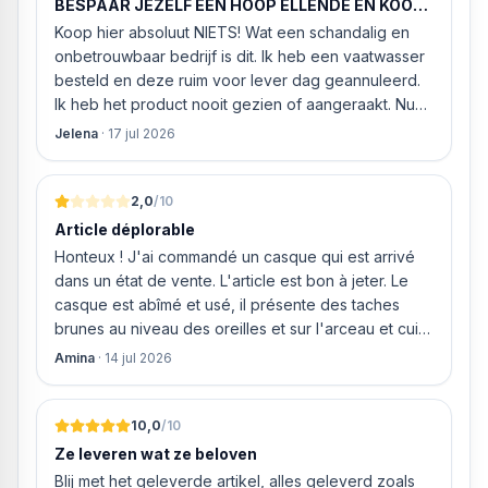
BESPAAR JEZELF EEN HOOP ELLENDE EN KOOP
website gingen bestellen en betalen, hij z’n best
HIER NIETS!
Koop hier absoluut NIETS! Wat een schandalig en
ging doen om ‘s middags nog te leveren. Het
onbetrouwbaar bedrijf is dit. Ik heb een vaatwasser
bleken geen loze woorden: om 16.00 uur werd de
besteld en deze ruim voor lever dag geannuleerd.
Neff vaatwasser geleverd en ver
Ik heb het product nooit gezien of aangeraakt. Nu
weigeren ze gewoon om mijn geld volledig terug te
Jelena
·
17 jul 2026
storten en willen ze zomaar € 60 "transportkosten"
van MIJN geld inhouden!
2,0
/10
Article déplorable
Honteux ! J'ai commandé un casque qui est arrivé
dans un état de vente. L'article est bon à jeter. Le
casque est abîmé et usé, il présente des taches
brunes au niveau des oreilles et sur l'arceau et cuir
qui est craquelé ! Les coussins sont eux « dégonflés
Amina
·
14 jul 2026
».
10,0
/10
Ze leveren wat ze beloven
Blij met het geleverde artikel, alles geleverd zoals