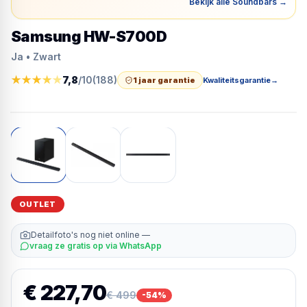
Bekijk alle Soundbars
→
Samsung HW-S700D
Ja • Zwart
★
★
★
★
★
7,8
/10
(
188
)
1 jaar garantie
Kwaliteitsgarantie
→
OUTLET
Detailfoto's nog niet online —
vraag ze gratis op via WhatsApp
€ 227,70
€ 499
-
54
%