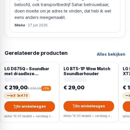
beloofd, ook transportbedrijf Sahar betrouwbaar,
doen moeite om je adres te vinden, dat heb ik wel
eens anders meegemaakt.
Mieke
·
27 jun 2026
Gerelateerde producten
Alles bekijken
LG DS75Q – Soundbar
LG BT5-1P Wow Match
LG
met draadloze
Soundbarhouder
XT
subwoofer – Grijs
€ 219,00
€ 29,00
€ 
€ 236,55
-
7
%
in3: 3x € 73
i
In winkelwagen
In winkelwagen
Voor 16:00 besteld = vandaag verzonden
Voor 16:00 besteld = vandaag verzonden