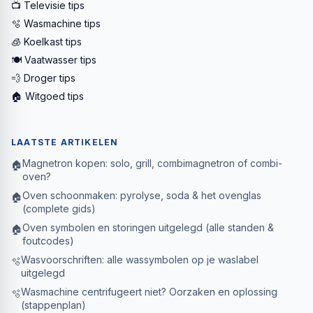
📺 Televisie tips
🫧 Wasmachine tips
🧊 Koelkast tips
🍽️ Vaatwasser tips
💨 Droger tips
🏠 Witgoed tips
LAATSTE ARTIKELEN
Magnetron kopen: solo, grill, combimagnetron of combi-
🏠
oven?
Oven schoonmaken: pyrolyse, soda & het ovenglas
🏠
(complete gids)
Oven symbolen en storingen uitgelegd (alle standen &
🏠
foutcodes)
Wasvoorschriften: alle wassymbolen op je waslabel
🫧
uitgelegd
Wasmachine centrifugeert niet? Oorzaken en oplossing
🫧
(stappenplan)