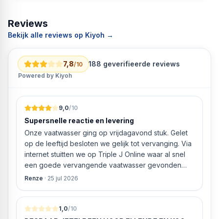
Reviews
Bekijk alle reviews op Kiyoh →
7,8
188
geverifieerde reviews
/10
Powered by Kiyoh
9,0
/10
Supersnelle reactie en levering
Onze vaatwasser ging op vrijdagavond stuk. Gelet
op de leeftijd besloten we gelijk tot vervanging. Via
internet stuitten we op Triple J Online waar al snel
een goede vervangende vaatwasser gevonden
werd. ‘s Ochtends even gebeld met de
Renze
·
25 jul 2026
klantenservice of de vaatwasser ook geleverd en
geïnstalleerd kan worden. Dit bleek het geval tegen
alleszins concurrente prijzen. De vriendelijke
1,0
/10
medewerker gaf aan dat, als we gelijk via de