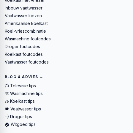
Koelkast met vriezer
Inbouw vaatwasser
Vaatwasser kiezen
Amerikaanse koelkast
Koel-vriescombinatie
Wasmachine foutcodes
Droger foutcodes
Koelkast foutcodes
Vaatwasser foutcodes
BLOG & ADVIES →
📺 Televisie tips
🫧 Wasmachine tips
🧊 Koelkast tips
🍽️ Vaatwasser tips
💨 Droger tips
🏠 Witgoed tips