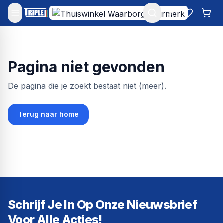
Mijn account
Favoriet
Win
Pagina niet gevonden
De pagina die je zoekt bestaat niet (meer).
Terug naar home
Schrijf Je In Op Onze Nieuwsbrief
Voor Alle Acties!