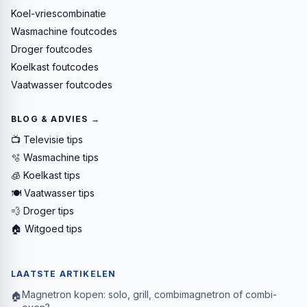
Koel-vriescombinatie
Wasmachine foutcodes
Droger foutcodes
Koelkast foutcodes
Vaatwasser foutcodes
BLOG & ADVIES →
📺 Televisie tips
🫧 Wasmachine tips
🧊 Koelkast tips
🍽️ Vaatwasser tips
💨 Droger tips
🏠 Witgoed tips
LAATSTE ARTIKELEN
Magnetron kopen: solo, grill, combimagnetron of combi-
🏠