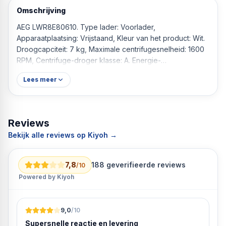
Omschrijving
AEG LWR8E80610. Type lader: Voorlader,
Apparaatplaatsing: Vrijstaand, Kleur van het product: Wit.
Droogcapciteit: 7 kg, Maximale centrifugesnelheid: 1600
RPM, Centrifuge-droger klasse: A. Energie-
efficiëntieklasse (wassen): A, Energie-efficiëntieklasse
Lees meer
(wassen en drogen): D, Water verbruik wassen: 51 l.
Diepte: 660 mm, Breedte: 597 mm, Hoogte: 847 mm
Reviews
Bekijk alle reviews op Kiyoh →
7,8
188
geverifieerde reviews
/10
Powered by Kiyoh
9,0
/10
Supersnelle reactie en levering