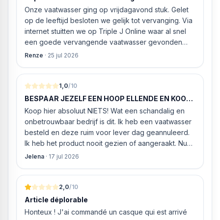
Onze vaatwasser ging op vrijdagavond stuk. Gelet
op de leeftijd besloten we gelijk tot vervanging. Via
internet stuitten we op Triple J Online waar al snel
een goede vervangende vaatwasser gevonden
werd. ‘s Ochtends even gebeld met de
Renze
·
25 jul 2026
klantenservice of de vaatwasser ook geleverd en
geïnstalleerd kan worden. Dit bleek het geval tegen
alleszins concurrente prijzen. De vriendelijke
1,0
/10
medewerker gaf aan dat, als we gelijk via de
BESPAAR JEZELF EEN HOOP ELLENDE EN KOOP
website gingen bestellen en betalen, hij z’n best
HIER NIETS!
Koop hier absoluut NIETS! Wat een schandalig en
ging doen om ‘s middags nog te leveren. Het
onbetrouwbaar bedrijf is dit. Ik heb een vaatwasser
bleken geen loze woorden: om 16.00 uur werd de
besteld en deze ruim voor lever dag geannuleerd.
Neff vaatwasser geleverd en ver
Ik heb het product nooit gezien of aangeraakt. Nu
weigeren ze gewoon om mijn geld volledig terug te
Jelena
·
17 jul 2026
storten en willen ze zomaar € 60 "transportkosten"
van MIJN geld inhouden!
2,0
/10
Article déplorable
Honteux ! J'ai commandé un casque qui est arrivé