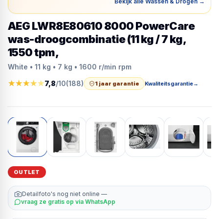
Bekijk alle Wassen & Drogen
→
AEG LWR8E80610 8000 PowerCare
was-droogcombinatie (11 kg / 7 kg,
1550 tpm,
White • 11 kg • 7 kg • 1600 r/min rpm
★
★
★
★
★
7,8
/10
(
188
)
1 jaar garantie
Kwaliteitsgarantie
→
OUTLET
Detailfoto's nog niet online —
vraag ze gratis op via WhatsApp