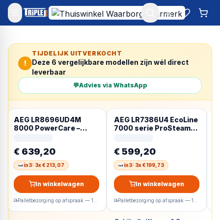
Mijn account
Favoriet
Win
TIJDELIJK UITVERKOCHT
Deze
6
vergelijkbare modellen zijn wél direct
!
leverbaar
💬
Advies via WhatsApp
AEG LR8696UD4M
AEG LR7386U4 EcoLine
A
8000 PowerCare –
7000 serie ProSteam
P
UniversalDose
UniversalDose –
W
voorlader 9 kg
Wasmachine
–
€ 639,20
€ 599,20
€
d
in3: 3x € 213,07
in3: 3x € 199,73
In winkelwagen
In winkelwagen
Palletbezorging op afspraak — 1-2 werkdagen
Palletbezorging op afspraak — 1-2 werkdagen