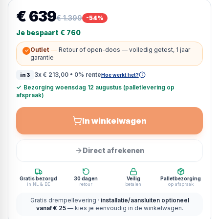
€ 639
€ 1.399
-
54
%
Je bespaart
€ 760
Outlet
—
Retour of open-doos — volledig getest, 1 jaar
✓
garantie
3x
€ 213,00
• 0% rente
in3
Hoe werkt het?
✓
Bezorging woensdag 12 augustus (palletlevering op
afspraak)
In winkelwagen
Direct afrekenen
Gratis bezorgd
30 dagen
Veilig
Palletbezorging
in NL & BE
retour
betalen
op afspraak
Gratis drempellevering ·
installatie/aansluiten optioneel
vanaf € 25
— kies je eenvoudig in de winkelwagen.