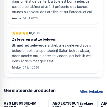
dans un état de vente. L'article est bon à jeter. Le
casque est abîmé et usé, il présente des taches
brunes au niveau des oreilles et sur l'arceau et cuir
qui est craquelé ! Les coussins sont eux « dégonflés
Amina
·
14 jul 2026
».
10,0
/10
Ze leveren wat ze beloven
Blij met het geleverde artikel, alles geleverd zoals
beloofd, ook transportbedrijf Sahar betrouwbaar,
doen moeite om je adres te vinden, dat heb ik wel
eens anders meegemaakt.
Mieke
·
27 jun 2026
Gerelateerde producten
Alles bekijken
AEG LR8696UD4M
AEG LR7386U4 EcoLine
AE