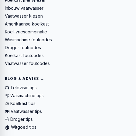
Koelkast met vriezer
Inbouw vaatwasser
Vaatwasser kiezen
Amerikaanse koelkast
Koel-vriescombinatie
Wasmachine foutcodes
Droger foutcodes
Koelkast foutcodes
Vaatwasser foutcodes
BLOG & ADVIES →
📺 Televisie tips
🫧 Wasmachine tips
🧊 Koelkast tips
🍽️ Vaatwasser tips
💨 Droger tips
🏠 Witgoed tips