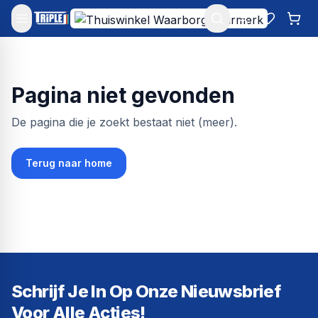
Mijn account
Favoriet
Win
Pagina niet gevonden
De pagina die je zoekt bestaat niet (meer).
Terug naar home
Schrijf Je In Op Onze Nieuwsbrief
Voor Alle Acties!