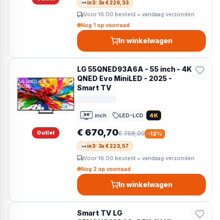
in3: 3x € 226,33
Voor 16:00 besteld = vandaag verzonden
Nog 1 op voorraad
In winkelwagen
LG 55QNED93A6A - 55 inch - 4K
QNED Evo MiniLED - 2025 -
Smart TV
inch
LED-LCD
4K
55
55 inch
€ 670,70
Outlet
€ 759,00
-
12
%
in3: 3x € 223,57
Voor 16:00 besteld = vandaag verzonden
Nog 2 op voorraad
In winkelwagen
Smart TV LG