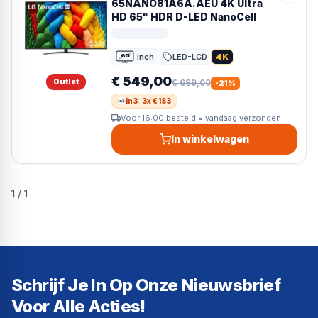
65NANO81A6A.AEU 4K Ultra
HD 65" HDR D-LED NanoCell
inch
LED-LCD
4K
65
65 inch
€ 549,00
Outlet
€ 699,00
-
21
%
in3: 3x € 183
Voor 16:00 besteld = vandaag verzonden
In winkelwagen
1
/
1
Schrijf Je In Op Onze Nieuwsbrief
Voor Alle Acties!