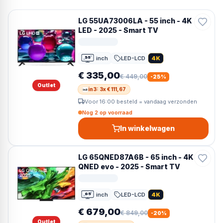
LG 55UA73006LA - 55 inch - 4K
LED - 2025 - Smart TV
inch
LED-LCD
4K
55
55 inch
€ 335,00
€ 449,00
-
25
%
Outlet
in3: 3x € 111,67
Voor 16:00 besteld = vandaag verzonden
Nog 2 op voorraad
In winkelwagen
LG 65QNED87A6B - 65 inch - 4K
QNED evo - 2025 - Smart TV
inch
LED-LCD
4K
65
65 inch
€ 679,00
€ 849,00
-
20
%
Outlet