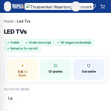
Mijn account
Favoriet
Win
Home
/
Led Tvs
LED TVs
✓ Outlet
✓ Gratis bezorgd
✓ 30 dagen bedenktijd
✓ Betaal in 3× via in3
★
7,8
12-punts
Garantie
/10
Kiyoh
FILTER OP MERK
Lg