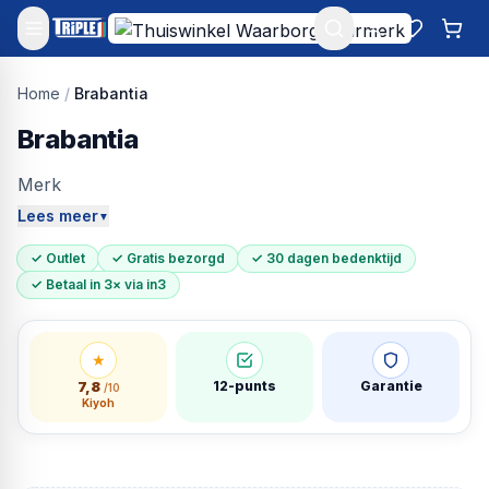
Mijn account
Favoriet
Win
Home
/
Brabantia
Brabantia
Merk
Lees meer
▼
✓ Outlet
✓ Gratis bezorgd
✓ 30 dagen bedenktijd
✓ Betaal in 3× via in3
★
7,8
12-punts
Garantie
/10
Kiyoh