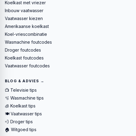
Koelkast met vriezer
Inbouw vaatwasser
Vaatwasser kiezen
Amerikaanse koelkast
Koel-vriescombinatie
Wasmachine foutcodes
Droger foutcodes
Koelkast foutcodes
Vaatwasser foutcodes
BLOG & ADVIES →
📺 Televisie tips
🫧 Wasmachine tips
🧊 Koelkast tips
🍽️ Vaatwasser tips
💨 Droger tips
🏠 Witgoed tips