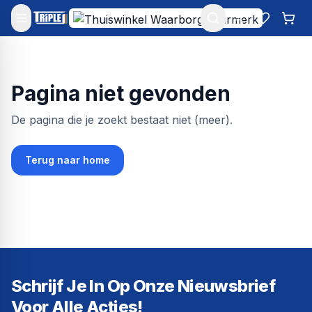
Mijn account
Favoriet
Win
Pagina niet gevonden
De pagina die je zoekt bestaat niet (meer).
Terug naar home
Schrijf Je In Op Onze Nieuwsbrief
Voor Alle Acties!