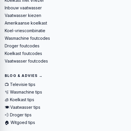
Koelkast met vriezer
Inbouw vaatwasser
Vaatwasser kiezen
Amerikaanse koelkast
Koel-vriescombinatie
Wasmachine foutcodes
Droger foutcodes
Koelkast foutcodes
Vaatwasser foutcodes
BLOG & ADVIES →
📺 Televisie tips
🫧 Wasmachine tips
🧊 Koelkast tips
🍽️ Vaatwasser tips
💨 Droger tips
🏠 Witgoed tips