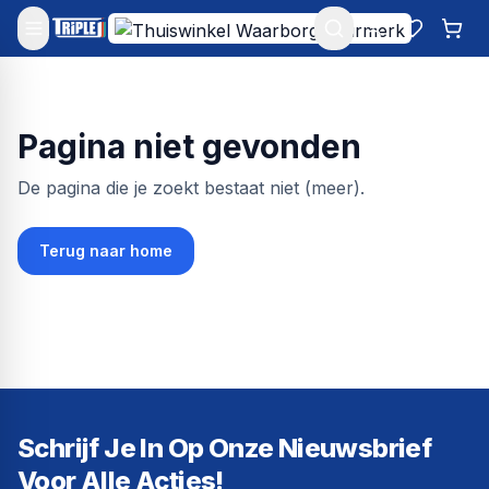
Mijn account
Favoriet
Win
Pagina niet gevonden
De pagina die je zoekt bestaat niet (meer).
Terug naar home
Schrijf Je In Op Onze Nieuwsbrief
Voor Alle Acties!