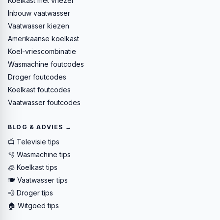
Koelkast met vriezer
Inbouw vaatwasser
Vaatwasser kiezen
Amerikaanse koelkast
Koel-vriescombinatie
Wasmachine foutcodes
Droger foutcodes
Koelkast foutcodes
Vaatwasser foutcodes
BLOG & ADVIES →
📺 Televisie tips
🫧 Wasmachine tips
🧊 Koelkast tips
🍽️ Vaatwasser tips
💨 Droger tips
🏠 Witgoed tips