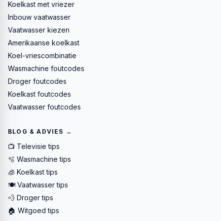
Koelkast met vriezer
Inbouw vaatwasser
Vaatwasser kiezen
Amerikaanse koelkast
Koel-vriescombinatie
Wasmachine foutcodes
Droger foutcodes
Koelkast foutcodes
Vaatwasser foutcodes
BLOG & ADVIES →
📺 Televisie tips
🫧 Wasmachine tips
🧊 Koelkast tips
🍽️ Vaatwasser tips
💨 Droger tips
🏠 Witgoed tips