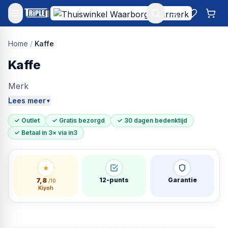
Mijn account
Favoriet
Win
Home
/
Kaffe
Kaffe
Merk
Lees meer
▼
✓ Outlet
✓ Gratis bezorgd
✓ 30 dagen bedenktijd
✓ Betaal in 3× via in3
★
7,8
12-punts
Garantie
/10
Kiyoh