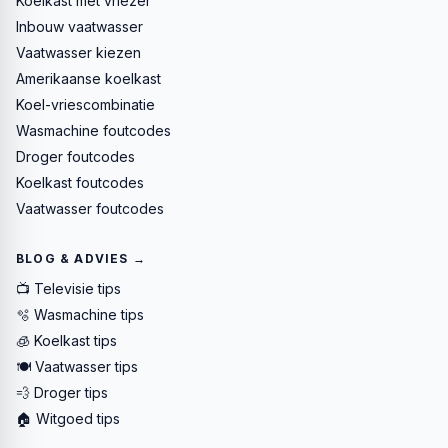
Koelkast met vriezer
Inbouw vaatwasser
Vaatwasser kiezen
Amerikaanse koelkast
Koel-vriescombinatie
Wasmachine foutcodes
Droger foutcodes
Koelkast foutcodes
Vaatwasser foutcodes
BLOG & ADVIES →
📺 Televisie tips
🫧 Wasmachine tips
🧊 Koelkast tips
🍽️ Vaatwasser tips
💨 Droger tips
🏠 Witgoed tips