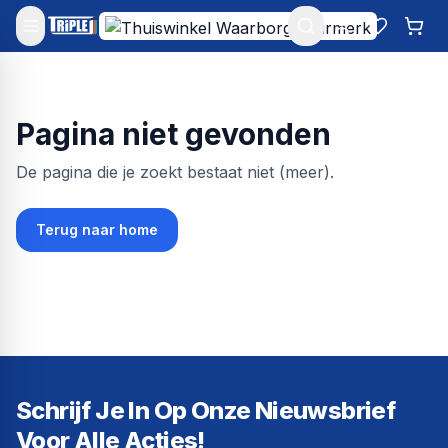
Mijn account
Favoriet
Win
Pagina niet gevonden
De pagina die je zoekt bestaat niet (meer).
Terug naar home
Schrijf Je In Op Onze Nieuwsbrief
Voor Alle Acties!