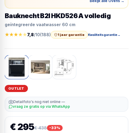
Bekijk alle Ovens
→
Bauknecht B2I HKD526 A volledig
geïntegreerde vaatwasser 60 cm
★
★
★
★
★
7,8
/10
(
188
)
1 jaar garantie
Kwaliteitsgarantie
→
OUTLET
Detailfoto's nog niet online —
vraag ze gratis op via WhatsApp
€ 295
€ 438
-
33
%