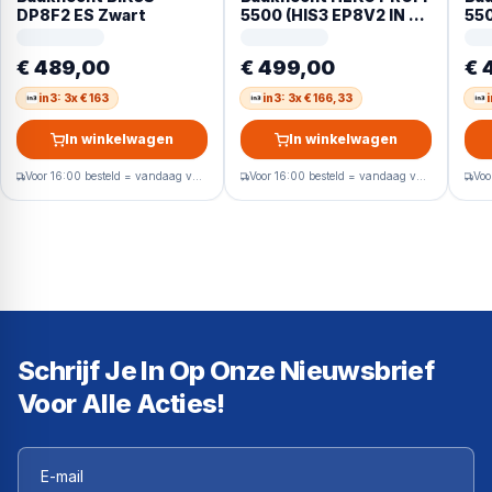
DP8F2 ES Zwart
5500 (HIS3 EP8V2 IN +
550
CHR 9642 IN) 65 l
CHR
Zwart, Satijn titanium,
Zwa
€ 489,00
€ 499,00
€ 
Roestvrijstaal
Roe
in3: 3x € 163
in3: 3x € 166,33
In winkelwagen
In winkelwagen
Voor 16:00 besteld = vandaag verzonden
Voor 16:00 besteld = vandaag verzonden
Schrijf Je In Op Onze Nieuwsbrief
Voor Alle Acties!