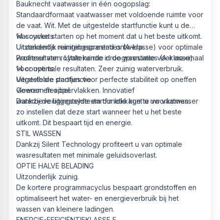
Bauknecht vaatwasser in één oogopslag:
Standaardformaat vaatwasser met voldoende ruimte voor
de vaat. Wit. Met de uitgestelde startfunctie kunt u de
wascyclus starten op het moment dat u het beste uitkomt.
14 couverts
Uitstekende reinigingsprestaties (A-klasse) voor optimale
Uitzonderlijk ruimtebesparend ontwerp.
wasresultaten. Uitstekende droogprestaties (A-klasse)
Profiteer van royale ruimte in de wasruimte voor maximaal
voor optimale resultaten. Zeer zuinig waterverbruik.
14 couverts.
Verstelbare pootjes voor perfecte stabiliteit op oneffen
Uitgestelde startfunctie
vloeren en oppervlakken. Innovatief
Gewoon flexibel.
waterbeveiligingssysteem om lekkage te voorkomen.
Dankzij de uitgestelde startfunctie kunt u uw vaatwasser
zo instellen dat deze start wanneer het u het beste
uitkomt. Dit bespaart tijd en energie.
STIL WASSEN
Dankzij Silent Technology profiteert u van optimale
wasresultaten met minimale geluidsoverlast.
OPTIE HALVE BELADING
Uitzonderlijk zuinig.
De kortere programmacyclus bespaart grondstoffen en
optimaliseert het water- en energieverbruik bij het
wassen van kleinere ladingen.
ENERGIE-EFFICIËNTIEKLASSE E