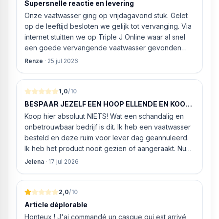
Supersnelle reactie en levering
Onze vaatwasser ging op vrijdagavond stuk. Gelet
op de leeftijd besloten we gelijk tot vervanging. Via
internet stuitten we op Triple J Online waar al snel
een goede vervangende vaatwasser gevonden
werd. ‘s Ochtends even gebeld met de
Renze
·
25 jul 2026
klantenservice of de vaatwasser ook geleverd en
geïnstalleerd kan worden. Dit bleek het geval tegen
alleszins concurrente prijzen. De vriendelijke
1,0
/10
medewerker gaf aan dat, als we gelijk via de
BESPAAR JEZELF EEN HOOP ELLENDE EN KOOP
website gingen bestellen en betalen, hij z’n best
HIER NIETS!
Koop hier absoluut NIETS! Wat een schandalig en
ging doen om ‘s middags nog te leveren. Het
onbetrouwbaar bedrijf is dit. Ik heb een vaatwasser
bleken geen loze woorden: om 16.00 uur werd de
besteld en deze ruim voor lever dag geannuleerd.
Neff vaatwasser geleverd en ver
Ik heb het product nooit gezien of aangeraakt. Nu
weigeren ze gewoon om mijn geld volledig terug te
Jelena
·
17 jul 2026
storten en willen ze zomaar € 60 "transportkosten"
van MIJN geld inhouden!
2,0
/10
Article déplorable
Honteux ! J'ai commandé un casque qui est arrivé