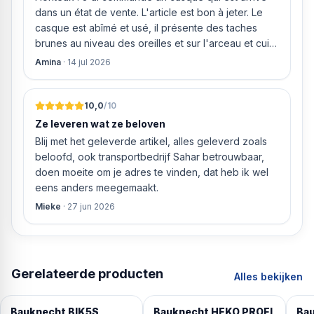
dans un état de vente. L'article est bon à jeter. Le
casque est abîmé et usé, il présente des taches
brunes au niveau des oreilles et sur l'arceau et cuir
qui est craquelé ! Les coussins sont eux « dégonflés
Amina
·
14 jul 2026
».
10,0
/10
Ze leveren wat ze beloven
Blij met het geleverde artikel, alles geleverd zoals
beloofd, ook transportbedrijf Sahar betrouwbaar,
doen moeite om je adres te vinden, dat heb ik wel
eens anders meegemaakt.
Mieke
·
27 jun 2026
Gerelateerde producten
Alles bekijken
Bauknecht BIK5S
Bauknecht HEKO PROFI
Ba