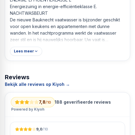
Energiezuinig in energie-efficiëntieklasse E.
NACHTWASBEURT
De nieuwe Bauknecht vaatwasser is bijzonder geschikt
voor open keukens en appartementen met dunne
wanden. In het nachtprogramma werkt de vaatwasser
zeer stil en is hij nauwelijks hoorbaar. Uw vaat is
gegarandeerd schoon in het energiezuinige
Lees meer
nachtprogramma, terwijl u geniet van een rustige
nachtrust.
Reviews
Bekijk alle reviews op Kiyoh →
7,8
188
geverifieerde reviews
/10
Powered by Kiyoh
9,0
/10