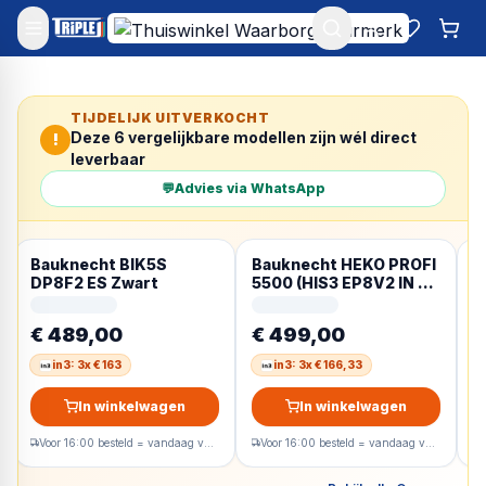
Mijn account
Favoriet
Win
TIJDELIJK UITVERKOCHT
Deze
6
vergelijkbare modellen zijn wél direct
!
leverbaar
💬
Advies via WhatsApp
Bauknecht BIK5S
Bauknecht HEKO PROFI
B
DP8F2 ES Zwart
5500 (HIS3 EP8V2 IN +
5
CHR 9642 IN) 65 l
C
Zwart, Satijn titanium,
Z
€ 489,00
€ 499,00
€
Roestvrijstaal
R
in3: 3x € 163
in3: 3x € 166,33
In winkelwagen
In winkelwagen
Voor 16:00 besteld = vandaag verzonden
Voor 16:00 besteld = vandaag verzonden