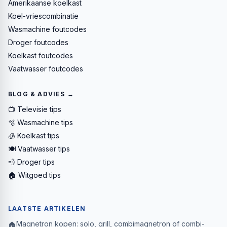
Amerikaanse koelkast
Koel-vriescombinatie
Wasmachine foutcodes
Droger foutcodes
Koelkast foutcodes
Vaatwasser foutcodes
BLOG & ADVIES →
📺 Televisie tips
🫧 Wasmachine tips
🧊 Koelkast tips
🍽️ Vaatwasser tips
💨 Droger tips
🏠 Witgoed tips
LAATSTE ARTIKELEN
Magnetron kopen: solo, grill, combimagnetron of combi-
🏠