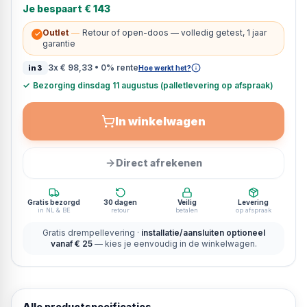
Je bespaart
€ 143
Outlet
—
Retour of open-doos — volledig getest, 1 jaar
✓
garantie
3x
€ 98,33
• 0% rente
in3
Hoe werkt het?
✓
Bezorging dinsdag 11 augustus (palletlevering op afspraak)
In winkelwagen
Direct afrekenen
Gratis bezorgd
30 dagen
Veilig
Levering
in NL & BE
retour
betalen
op afspraak
Gratis drempellevering ·
installatie/aansluiten optioneel
vanaf € 25
— kies je eenvoudig in de winkelwagen.
Alle productspecificaties