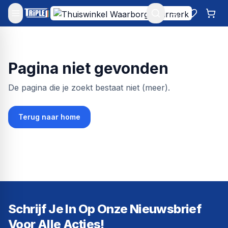
Mijn account
Favoriet
Win
Pagina niet gevonden
De pagina die je zoekt bestaat niet (meer).
Terug naar home
Schrijf Je In Op Onze Nieuwsbrief
Voor Alle Acties!