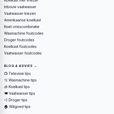
Koelkast met vriezer
Inbouw vaatwasser
Vaatwasser kiezen
Amerikaanse koelkast
Koel-vriescombinatie
Wasmachine foutcodes
Droger foutcodes
Koelkast foutcodes
Vaatwasser foutcodes
BLOG & ADVIES →
📺 Televisie tips
🫧 Wasmachine tips
🧊 Koelkast tips
🍽️ Vaatwasser tips
💨 Droger tips
🏠 Witgoed tips