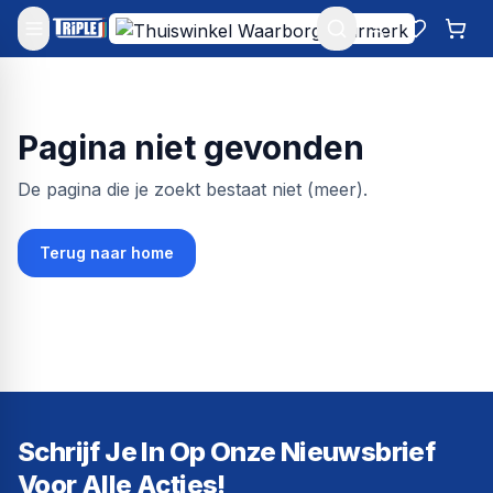
Mijn account
Favoriet
Win
Pagina niet gevonden
De pagina die je zoekt bestaat niet (meer).
Terug naar home
Schrijf Je In Op Onze Nieuwsbrief
Voor Alle Acties!