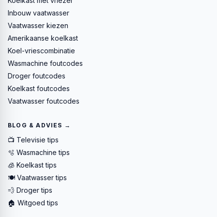
Koelkast met vriezer
Inbouw vaatwasser
Vaatwasser kiezen
Amerikaanse koelkast
Koel-vriescombinatie
Wasmachine foutcodes
Droger foutcodes
Koelkast foutcodes
Vaatwasser foutcodes
BLOG & ADVIES →
📺 Televisie tips
🫧 Wasmachine tips
🧊 Koelkast tips
🍽️ Vaatwasser tips
💨 Droger tips
🏠 Witgoed tips