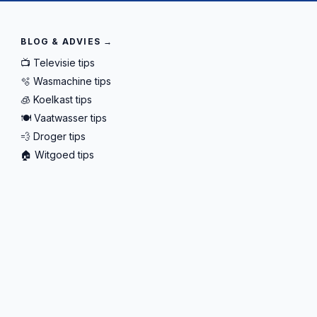
BLOG & ADVIES →
📺 Televisie tips
🫧 Wasmachine tips
🧊 Koelkast tips
🍽️ Vaatwasser tips
💨 Droger tips
🏠 Witgoed tips