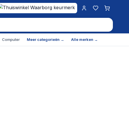
Mijn account
Favorieten
Winkelwa
Computer
Meer categorieën →
Alle merken →