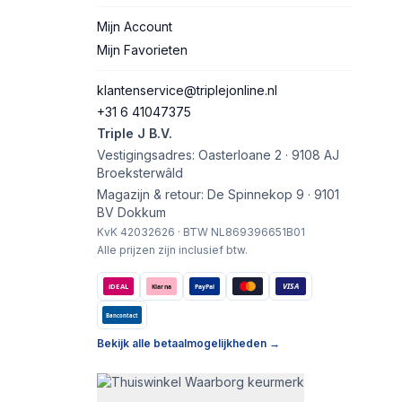
Mijn Account
Mijn Favorieten
klantenservice@triplejonline.nl
+31 6 41047375
Triple J B.V.
Vestigingsadres: Oasterloane 2 · 9108 AJ
Broeksterwâld
Magazijn & retour: De Spinnekop 9 · 9101
BV Dokkum
KvK 42032626 · BTW NL869396651B01
Alle prijzen zijn inclusief btw.
VISA
iDEAL
Klarna
PayPal
Bancontact
Bekijk alle betaalmogelijkheden →