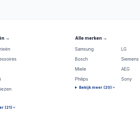
ën
→
Alle merken
→
rieën
Samsung
LG
essoires
Bosch
Siemens
Miele
AEG
i
Philips
Sony
Bekijk meer (
20
)
riezen
er (
21
)