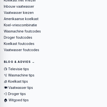
Koelkast met vriezer
Inbouw vaatwasser
Vaatwasser kiezen
Amerikaanse koelkast
Koel-vriescombinatie
Wasmachine foutcodes
Droger foutcodes
Koelkast foutcodes
Vaatwasser foutcodes
BLOG & ADVIES →
📺 Televisie tips
🫧 Wasmachine tips
🧊 Koelkast tips
🍽️ Vaatwasser tips
💨 Droger tips
🏠 Witgoed tips