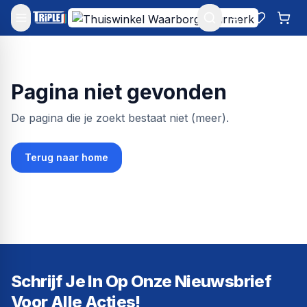
Mijn account
Favoriet
Win
Pagina niet gevonden
De pagina die je zoekt bestaat niet (meer).
Terug naar home
Schrijf Je In Op Onze Nieuwsbrief
Voor Alle Acties!