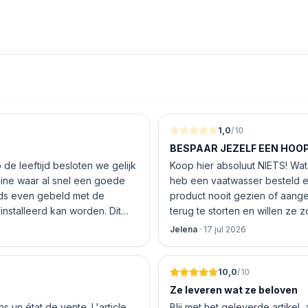
volle accu. Je laadt de koptelefoon
 je nooit lang te stoppen met
an je omgevingsgeluid dempen of
1,0
/10
terkt weergeven in de
BESPAAR JEZELF EEN HOOP 
de leeftijd besloten we gelijk
Koop hier absoluut NIETS! Wat 
t vliegtuig zit, aan het rennen bent
nline waar al snel een goede
heb een vaatwasser besteld e
 welke geluiden worden doorgelaten
product nooit gezien of aang
nstalleerd kan worden. Dit
terug te storten en willen ze
 De vriendelijke medewerker
inhouden!
Jelena
·
17 jul 2026
m netjes in het etui te kunnen
len en betalen, hij z’n best
s.
 geen loze woorden: om 16.00
10,0
/10
prekken of geef de spraakbesturing
Ze leveren wat ze beloven
sistant.
 un état de vente. L'article
Blij met het geleverde artikel,