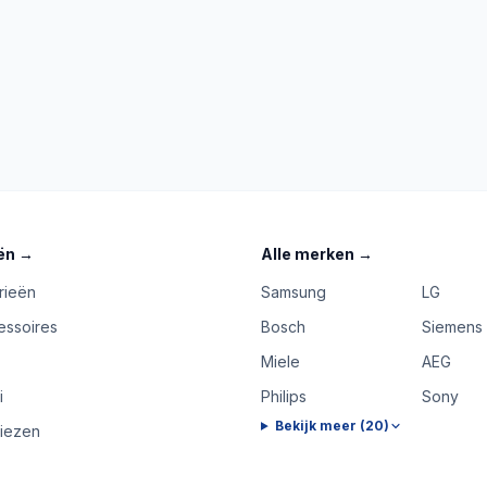
ën
→
Alle merken
→
rieën
Samsung
LG
essoires
Bosch
Siemens
Miele
AEG
i
Philips
Sony
Bekijk meer (
20
)
riezen