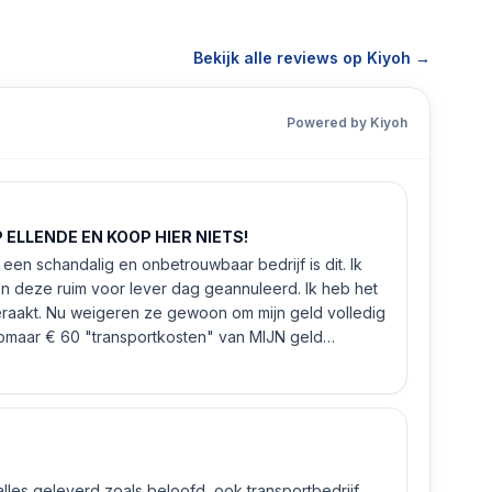
Bekijk alle reviews op Kiyoh →
Powered by Kiyoh
ELLENDE EN KOOP HIER NIETS!
een schandalig en onbetrouwbaar bedrijf is dit. Ik
n deze ruim voor lever dag geannuleerd. Ik heb het
eraakt. Nu weigeren ze gewoon om mijn geld volledig
 zomaar € 60 "transportkosten" van MIJN geld
 alles geleverd zoals beloofd, ook transportbedrijf