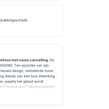
erpakkingsschade.
lefoon met noise cancelling
. De
00XM2. Ten opzichte van zijn
nieuwd design, verbeterde noise
nog steeds van een luxe afwerking,
e, waarbij het geluid wordt
 | Audiokabel | Vliegtuigadapter
tooth met je device of koppel via
rij kan je de koptelefoon ook