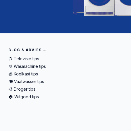
BLOG & ADVIES →
📺 Televisie tips
🫧 Wasmachine tips
🧊 Koelkast tips
🍽️ Vaatwasser tips
💨 Droger tips
🏠 Witgoed tips