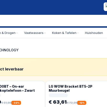
 & Drogen
Vaatwassers
Koken & Tafelen
Huishouden
ECHNOLOGY
ect leverbaar
400BT – On-ear
LG WOW Bracket BT5-2P
 koptelefoon – Zwart
Muurbeugel
0
€ 63,61
€ 51,30
€ 72,29
-
24
%
-
12
%