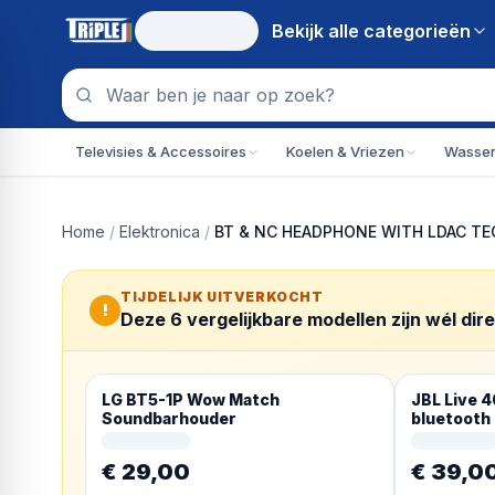
Bekijk alle
categorieën
Televisies & Accessoires
Koelen & Vriezen
Wassen
Home
/
Elektronica
/
BT & NC HEADPHONE WITH LDAC T
TIJDELIJK UITVERKOCHT
!
Deze
6
vergelijkbare modellen zijn wél dir
LG BT5-1P Wow Match
JBL Live 
Soundbarhouder
bluetooth
€ 29,00
€ 39,0