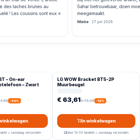
nte des taches brunes au
Sahar betrouwbaar, doen moeit
orschelp en de Noise Cancelling-
quelé ! Les coussins sont eux «
meegemaakt.
Mieke
·
27 jun 2026
BT – On-ear
LG WOW Bracket BT5-2P
ptelefoon – Zwart
Muurbeugel
€ 63,61
51,30
€ 72,29
-
24
%
-
12
%
 winkelwagen
In winkelwagen
esteld = vandaag verzonden
Voor 16:00 besteld = vandaag verzonden