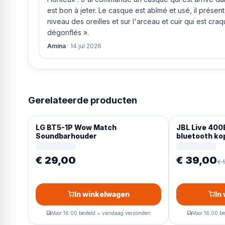
est bon à jeter. Le casque est abîmé et usé, il prése
Bediening
: Bedien je muziek met het touchpad op de o
niveau des oreilles et sur l'arceau et cuir qui est cra
functies met de knoppen op de oorschelp.
dégonflés ».
Amina
·
14 jul 2026
Gerelateerde producten
LG BT5-1P Wow Match
JBL Live 400
Soundbarhouder
bluetooth ko
€ 29,00
€ 39,00
€ 
In winkelwagen
In
Voor 16:00 besteld = vandaag verzonden
Voor 16:00 b