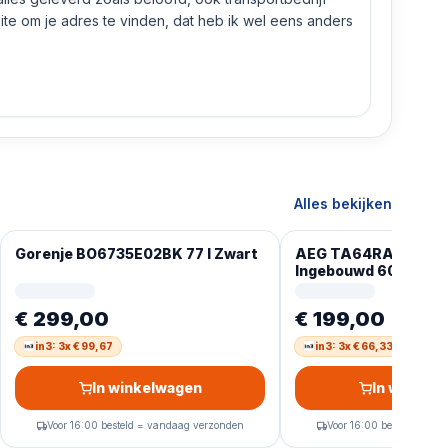
e om je adres te vinden, dat heb ik wel eens anders
Alles bekijken
Gorenje BO6735E02BK 77 l Zwart
AEG TA64RA07XB Z
Ingebouwd 60 cm Ke
zone(s)
€ 299,00
€ 199,00
in3: 3x € 99,67
in3: 3x € 66,33
In winkelwagen
In winkel
Voor 16:00 besteld = vandaag verzonden
Voor 16:00 besteld = va