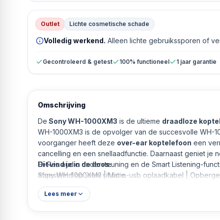
Outlet
Lichte cosmetische schade
Volledig werkend.
Alleen lichte gebruikssporen of v
Gecontroleerd & getest
100% functioneel
1 jaar garantie
Omschrijving
De
Sony WH-1000XM3
is de ultieme
draadloze kopte
WH-1000XM3 is de opvolger van de succesvolle WH-10
voorganger heeft deze
over-ear koptelefoon
een ver
cancelling en een snellaadfunctie. Daarnaast geniet je 
Hi-Res audio ondersteuning en de Smart Listening-functi
Dit vind je in de doos:
afgestemd op jouw situatie.
Sony WH-1000XM3 | Micro-usb oplaadkabel | Opbergetui
Lees meer
Draadloos
: Verbind de koptelefoon draadloos via Blue
NFC. Voor gebruik in het vliegtuig of bij een lege batte
bekabeld aansluiten.