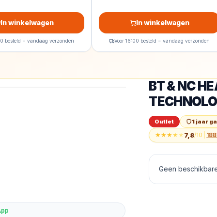
In winkelwagen
In winkelwagen
00 besteld = vandaag verzonden
Voor 16:00 besteld = vandaag verzonden
BT & NC H
Outlet
BT &amp; NC H
TECHNOL
Outlet
1 jaar g
★
★
★
★
★
7,8
/10
|
188
Geen beschikbare 
App