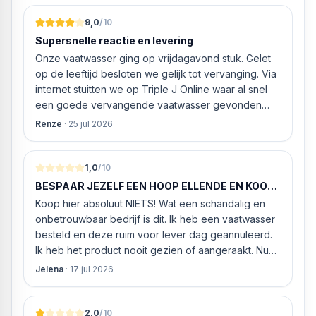
9,0
/10
Supersnelle reactie en levering
Onze vaatwasser ging op vrijdagavond stuk. Gelet
op de leeftijd besloten we gelijk tot vervanging. Via
internet stuitten we op Triple J Online waar al snel
een goede vervangende vaatwasser gevonden
werd. ‘s Ochtends even gebeld met de
Renze
·
25 jul 2026
klantenservice of de vaatwasser ook geleverd en
geïnstalleerd kan worden. Dit bleek het geval tegen
alleszins concurrente prijzen. De vriendelijke
1,0
/10
medewerker gaf aan dat, als we gelijk via de
BESPAAR JEZELF EEN HOOP ELLENDE EN KOOP
website gingen bestellen en betalen, hij z’n best
HIER NIETS!
Koop hier absoluut NIETS! Wat een schandalig en
ging doen om ‘s middags nog te leveren. Het
onbetrouwbaar bedrijf is dit. Ik heb een vaatwasser
bleken geen loze woorden: om 16.00 uur werd de
besteld en deze ruim voor lever dag geannuleerd.
Neff vaatwasser geleverd en ver
Ik heb het product nooit gezien of aangeraakt. Nu
weigeren ze gewoon om mijn geld volledig terug te
Jelena
·
17 jul 2026
storten en willen ze zomaar € 60 "transportkosten"
van MIJN geld inhouden!
2,0
/10