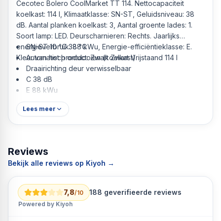
Cecotec Bolero CoolMarket TT 114. Nettocapaciteit
koelkast: 114 l, Klimaatklasse: SN-ST, Geluidsniveau: 38
dB. Aantal planken koelkast: 3, Aantal groente lades: 1.
Soort lamp: LED. Deurscharnieren: Rechts. Jaarlijks
energieverbruik: 88 kWu, Energie-efficiëntieklasse: E.
SN-ST 10 °C 38 °C
Kleur van het product: Zwart Zwart Vrijstaand 114 l
Automatisch ontdooien (koelkast)
Draairichting deur verwisselbaar
C 38 dB
E 88 kWu
Lees meer
Reviews
Bekijk alle reviews op Kiyoh →
7,8
188
geverifieerde reviews
/10
Powered by Kiyoh