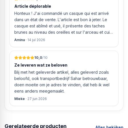
Article déplorable
Honteux ! J'ai commandé un casque qui est arrivé
dans un état de vente. L'article est bon à jeter. Le
casque est abîmé et usé, il présente des taches
brunes au niveau des oreilles et sur l'arceau et cuir
qui est craquelé ! Les coussins sont eux « dégonflés
Amina
·
14 jul 2026
».
10,0
/10
Ze leveren wat ze beloven
Blij met het geleverde artikel, alles geleverd zoals
beloofd, ook transportbedrijf Sahar betrouwbaar,
doen moeite om je adres te vinden, dat heb ik wel
eens anders meegemaakt.
Mieke
·
27 jun 2026
Gerelateerde producten
Alles bekijken