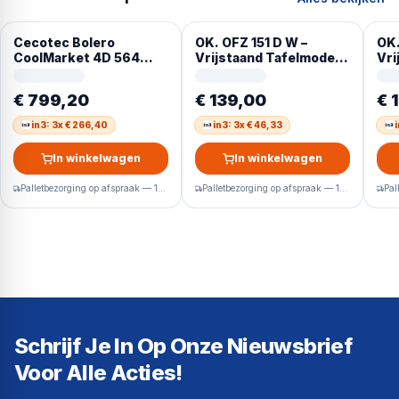
Cecotec Bolero
OK. OFZ 151 D W –
OK.
CoolMarket 4D 564
Vrijstaand Tafelmodel –
Vri
Dark E, Vrijstaand,
breedte 47 cm – hoogte
bre
Frans deur, 4 deur(en),
84.7 cm – inhoud 60 l
84.
€ 799,20
€ 139,00
€ 
Touch, Op de deur, 563 l
Tafelmodel
Taf
in3: 3x € 266,40
in3: 3x € 46,33
i
In winkelwagen
In winkelwagen
Palletbezorging op afspraak — 1-2 werkdagen
Palletbezorging op afspraak — 1-2 werkdagen
Schrijf Je In Op Onze Nieuwsbrief
Voor Alle Acties!