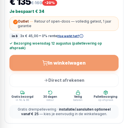
€ 135
€ 169
-
20
%
Je bespaart
€ 34
Outlet
—
Retour of open-doos — volledig getest, 1 jaar
✓
garantie
3x
€ 45,00
• 0% rente
in3
Hoe werkt het?
✓
Bezorging woensdag 12 augustus (palletlevering op
afspraak)
In winkelwagen
Direct afrekenen
Gratis bezorgd
30 dagen
Veilig
Palletbezorging
in NL & BE
retour
betalen
op afspraak
Gratis drempellevering ·
installatie/aansluiten optioneel
vanaf € 25
— kies je eenvoudig in de winkelwagen.