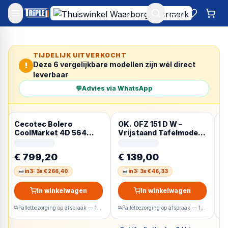
Mijn account
Favoriet
Win
TIJDELIJK UITVERKOCHT
Deze
6
vergelijkbare modellen zijn wél direct
!
leverbaar
💬
Advies via WhatsApp
Cecotec Bolero
OK. OFZ 151 D W –
O
CoolMarket 4D 564
Vrijstaand Tafelmodel –
V
Dark E, Vrijstaand,
breedte 47 cm – hoogte
b
Frans deur, 4 deur(en),
84.7 cm – inhoud 60 l
8
€ 799,20
€ 139,00
€
Touch, Op de deur, 563 l
Tafelmodel
T
in3: 3x € 266,40
in3: 3x € 46,33
In winkelwagen
In winkelwagen
Palletbezorging op afspraak — 1-2 werkdagen
Palletbezorging op afspraak — 1-2 werkdagen