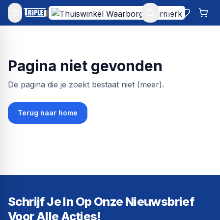
Mijn account
Favoriet
Win
Pagina niet gevonden
De pagina die je zoekt bestaat niet (meer).
Terug naar home
Schrijf Je In Op Onze Nieuwsbrief
Voor Alle Acties!