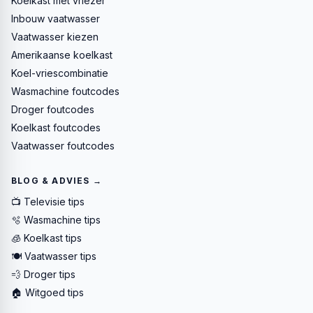
Koelkast met vriezer
Inbouw vaatwasser
Vaatwasser kiezen
Amerikaanse koelkast
Koel-vriescombinatie
Wasmachine foutcodes
Droger foutcodes
Koelkast foutcodes
Vaatwasser foutcodes
BLOG & ADVIES →
📺 Televisie tips
🫧 Wasmachine tips
🧊 Koelkast tips
🍽️ Vaatwasser tips
💨 Droger tips
🏠 Witgoed tips