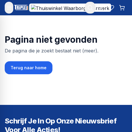
Mijn account
Favoriet
Win
Pagina niet gevonden
De pagina die je zoekt bestaat niet (meer).
Terug naar home
Schrijf Je In Op Onze Nieuwsbrief
Voor Alle Acties!