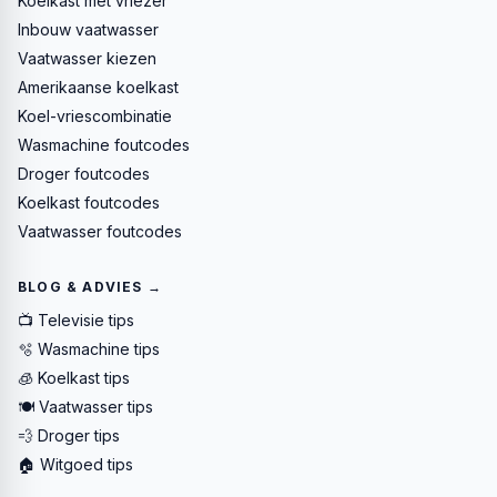
Koelkast met vriezer
Inbouw vaatwasser
Vaatwasser kiezen
Amerikaanse koelkast
Koel-vriescombinatie
Wasmachine foutcodes
Droger foutcodes
Koelkast foutcodes
Vaatwasser foutcodes
BLOG & ADVIES →
📺 Televisie tips
🫧 Wasmachine tips
🧊 Koelkast tips
🍽️ Vaatwasser tips
💨 Droger tips
🏠 Witgoed tips