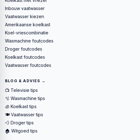
Koelkast met vriezer
Inbouw vaatwasser
Vaatwasser kiezen
Amerikaanse koelkast
Koel-vriescombinatie
Wasmachine foutcodes
Droger foutcodes
Koelkast foutcodes
Vaatwasser foutcodes
BLOG & ADVIES →
📺 Televisie tips
🫧 Wasmachine tips
🧊 Koelkast tips
🍽️ Vaatwasser tips
💨 Droger tips
🏠 Witgoed tips