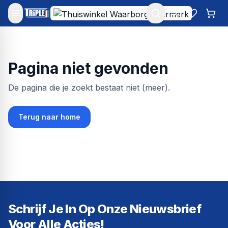
Mijn account
Favoriet
Win
Pagina niet gevonden
De pagina die je zoekt bestaat niet (meer).
Terug naar home
Schrijf Je In Op Onze Nieuwsbrief
Voor Alle Acties!