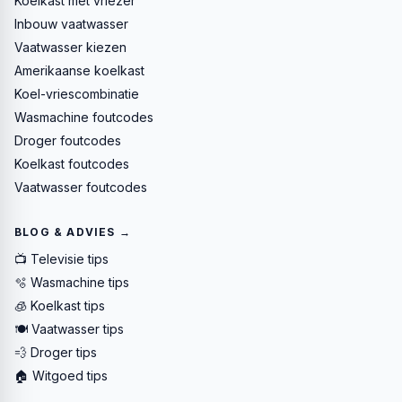
Koelkast met vriezer
Inbouw vaatwasser
Vaatwasser kiezen
Amerikaanse koelkast
Koel-vriescombinatie
Wasmachine foutcodes
Droger foutcodes
Koelkast foutcodes
Vaatwasser foutcodes
BLOG & ADVIES →
📺 Televisie tips
🫧 Wasmachine tips
🧊 Koelkast tips
🍽️ Vaatwasser tips
💨 Droger tips
🏠 Witgoed tips