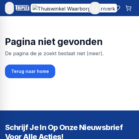
Mijn account
Favoriet
Win
Pagina niet gevonden
De pagina die je zoekt bestaat niet (meer).
Terug naar home
Schrijf Je In Op Onze Nieuwsbrief
Voor Alle Acties!