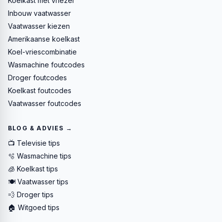
Koelkast met vriezer
Inbouw vaatwasser
Vaatwasser kiezen
Amerikaanse koelkast
Koel-vriescombinatie
Wasmachine foutcodes
Droger foutcodes
Koelkast foutcodes
Vaatwasser foutcodes
BLOG & ADVIES →
📺 Televisie tips
🫧 Wasmachine tips
🧊 Koelkast tips
🍽️ Vaatwasser tips
💨 Droger tips
🏠 Witgoed tips