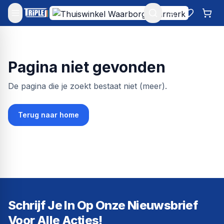
Mijn account
Favoriet
Win
Pagina niet gevonden
De pagina die je zoekt bestaat niet (meer).
Terug naar home
Schrijf Je In Op Onze Nieuwsbrief
Voor Alle Acties!