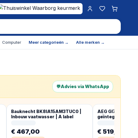
Mijn account
Favorieten
Winkelwa
Computer
Meer categorieën →
Alle merken →
💬
Advies via WhatsApp
Bauknecht BK8IA15AM3TUC0 |
AEG GI7200B1SO V
Inbouw vaatwasser | A label
geïntegreerde A
vaatwasser, 60 cm
vaatwasser,
€ 467,00
€ 519,00