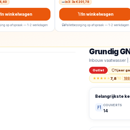
14,40
in3: 3x € 201,78
In winkelwagen
In winkelwagen
rging op afspraak — 1-2 werkdagen
Palletbezorging op afspraak — 1-2 werkdagen
Grundig G
Outlet
Grundig GNVP4510
Inbouw vaatwasser | 
Outlet
1 jaar g
★
★
★
★
★
7,8
/10
|
188
Belangrijkste 
COUVERTS
14