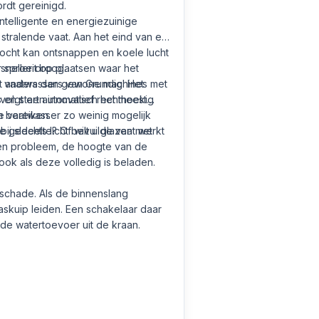
rdt gereinigd.
telligente en energiezuinige
stralende vaat. Aan het eind van elk
ocht kan ontsnappen en koele lucht
sproeit op plaatsen waar het
 sneller droog.
gt anders dan gewone machines met
vaatwassers van Grundig. Het
 volgt een innovatief rechthoekig
s en start automatisch het meest
n bereiken.
e vaatwasser zo weinig mogelijk
j slechts licht bevuilde vaat werkt
e gedeelte? Of wilt u glazen met
een probleem, de hoogte van de
ok als deze volledig is beladen.
schade. Als de binnenslang
askuip leiden. Een schakelaar daar
 de watertoevoer uit de kraan.