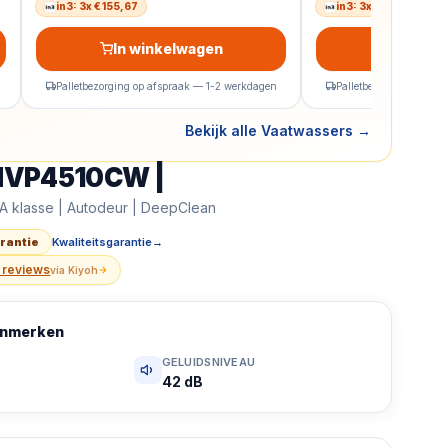
in3: 3x € 155,67
in3: 3x € 173
In winkelwagen
In wink
Palletbezorging op afspraak — 1-2 werkdagen
Palletbezorging op af
Bekijk alle Vaatwassers
→
NVP4510CW |
CW | Inbouw vaatwasser | A klasse | Autodeur | DeepCle
A klasse | Autodeur | DeepClean
arantie
Kwaliteitsgarantie
→
 reviews
via
Kiyoh
kenmerken
GELUIDSNIVEAU
42 dB