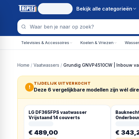
Bekijk alle
categorieën
Televisies & Accessoires
Koelen & Vriezen
Wassen
Home
/
Vaatwassers
/
Grundig GNVP4510CW | Inbouw vaat
TIJDELIJK UITVERKOCHT
!
Deze
6
vergelijkbare modellen zijn wél dir
LG DF365FPS vaatwasser
Bauknecht
Vrijstaand 14 couverts
Onderbouw
RVS
€ 489,00
€ 343,