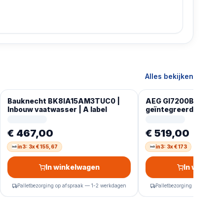
Alles bekijken
Bauknecht BK8IA15AM3TUC0 |
AEG GI7200B1SO Vol
Inbouw vaatwasser | A label
geïntegreerde AEG 
vaatwasser, 60 cm, s
vaatwasser,
€ 467,00
€ 519,00
in3: 3x € 155,67
in3: 3x € 173
In winkelwagen
In winkel
Palletbezorging op afspraak — 1-2 werkdagen
Palletbezorging op afspra