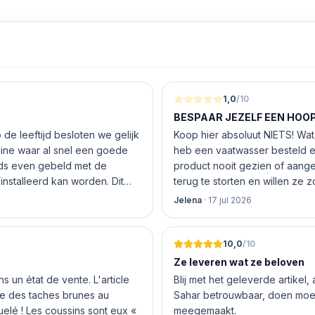
1,0
/10
BESPAAR JEZELF EEN HOOP 
de leeftijd besloten we gelijk
Koop hier absoluut NIETS! Wat 
nline waar al snel een goede
heb een vaatwasser besteld e
product nooit gezien of aang
nstalleerd kan worden. Dit
terug te storten en willen ze
 De vriendelijke medewerker
inhouden!
Jelena
·
17 jul 2026
len en betalen, hij z’n best
 geen loze woorden: om 16.00
10,0
/10
Ze leveren wat ze beloven
 un état de vente. L'article
Blij met het geleverde artikel,
nte des taches brunes au
Sahar betrouwbaar, doen moeit
quelé ! Les coussins sont eux «
meegemaakt.