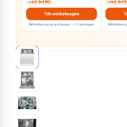
in3: 3x € 163
in3: 3x € 1
In winkelwagen
Palletbezorging op afspraak — 1-2 werkdagen
Palletbezo