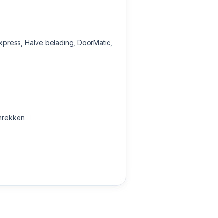
xpress, Halve belading, DoorMatic,
enrekken