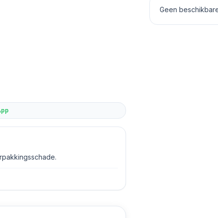
Geen beschikbare 
App
erpakkingsschade.