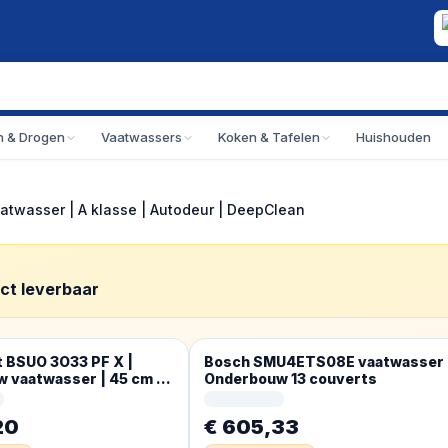
 & Drogen
Vaatwassers
Koken & Tafelen
Huishouden
wasser | A klasse | Autodeur | DeepClean
ect leverbaar
 BSUO 3O33 PF X |
Bosch SMU4ETS08E vaatwasser
 vaatwasser | 45 cm |
Onderbouw 13 couverts
20
€ 605,33