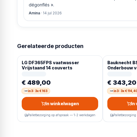
dégonflés ».
Amina
·
14 jul 2026
Gerelateerde producten
LG DF365FPS vaatwasser
Bauknecht BS
Vrijstaand 14 couverts
Onderbouw va
RVS
€ 489,00
€ 343,20
in3: 3x € 163
in3: 3x € 114,4
In winkelwagen
In
Palletbezorging op afspraak — 1-2 werkdagen
Palletbezorging