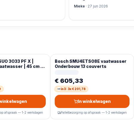
Mieke
·
27 jun 2026
UO 3O33 PF X |
Bosch SMU4ETS08E vaatwasser
atwasser | 45 cm |
Onderbouw 13 couverts
€ 605,33
0
in3: 3x € 201,78
 winkelwagen
In winkelwagen
 op afspraak — 1-2 werkdagen
Palletbezorging op afspraak — 1-2 werkdagen