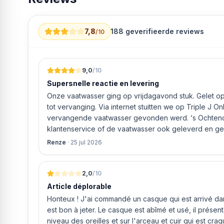
App-bediening via HomeWhiz (Bluetooth & NFC)
Direct Access LC-display met sensortoetsen
Resttijd- en programma-indicatie
7,8
188
geverifieerde reviews
/10
Zout- en glansspoel-indicator
Verstelbare voorpoten tot 5 cm
9,0
/10
Supersnelle reactie en levering
Onze vaatwasser ging op vrijdagavond stuk. Gelet op 
tot vervanging. Via internet stuitten we op Triple J O
vervangende vaatwasser gevonden werd. ‘s Ochtends even gebeld met de
klantenservice of de vaatwasser ook geleverd en geï
bleek het geval tegen alleszins concurrente prijzen.
Renze
·
25 jul 2026
gaf aan dat, als we gelijk via de website gingen bestel
ging doen om ‘s middags nog te leveren. Het bleken
uur werd de Neff vaatwasser geleverd en ver
2,0
/10
Article déplorable
Honteux ! J'ai commandé un casque qui est arrivé dans
est bon à jeter. Le casque est abîmé et usé, il prése
niveau des oreilles et sur l'arceau et cuir qui est cra