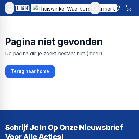
Mijn account
Favoriet
Win
Pagina niet gevonden
De pagina die je zoekt bestaat niet (meer).
Terug naar home
Schrijf Je In Op Onze Nieuwsbrief
Voor Alle Acties!