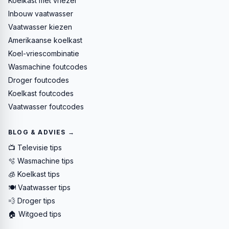
Koelkast met vriezer
Inbouw vaatwasser
Vaatwasser kiezen
Amerikaanse koelkast
Koel-vriescombinatie
Wasmachine foutcodes
Droger foutcodes
Koelkast foutcodes
Vaatwasser foutcodes
BLOG & ADVIES →
📺 Televisie tips
🫧 Wasmachine tips
🧊 Koelkast tips
🍽️ Vaatwasser tips
💨 Droger tips
🏠 Witgoed tips