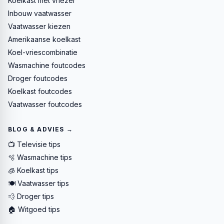
Koelkast met vriezer
Inbouw vaatwasser
Vaatwasser kiezen
Amerikaanse koelkast
Koel-vriescombinatie
Wasmachine foutcodes
Droger foutcodes
Koelkast foutcodes
Vaatwasser foutcodes
BLOG & ADVIES →
📺 Televisie tips
🫧 Wasmachine tips
🧊 Koelkast tips
🍽️ Vaatwasser tips
💨 Droger tips
🏠 Witgoed tips