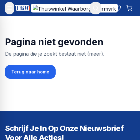
Mijn account
Favoriet
Win
Pagina niet gevonden
De pagina die je zoekt bestaat niet (meer).
Terug naar home
Schrijf Je In Op Onze Nieuwsbrief
Voor Alle Acties!