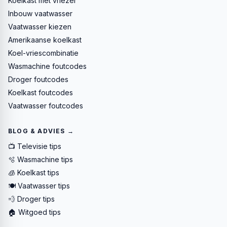
Koelkast met vriezer
Inbouw vaatwasser
Vaatwasser kiezen
Amerikaanse koelkast
Koel-vriescombinatie
Wasmachine foutcodes
Droger foutcodes
Koelkast foutcodes
Vaatwasser foutcodes
BLOG & ADVIES →
📺 Televisie tips
🫧 Wasmachine tips
🧊 Koelkast tips
🍽️ Vaatwasser tips
💨 Droger tips
🏠 Witgoed tips