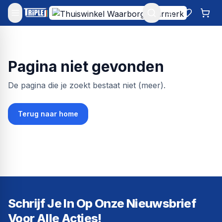
Mijn account
Favoriet
Win
Pagina niet gevonden
De pagina die je zoekt bestaat niet (meer).
Terug naar home
Schrijf Je In Op Onze Nieuwsbrief
Voor Alle Acties!