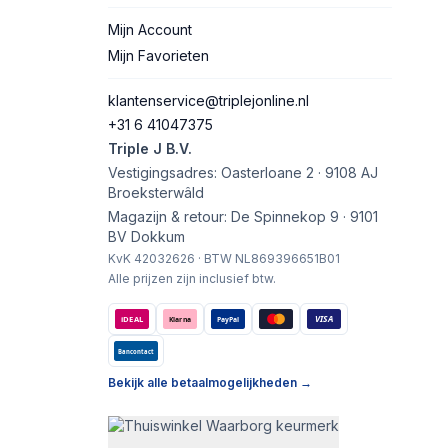
Mijn Account
Mijn Favorieten
klantenservice@triplejonline.nl
+31 6 41047375
Triple J B.V.
Vestigingsadres: Oasterloane 2 · 9108 AJ
Broeksterwâld
Magazijn & retour: De Spinnekop 9 · 9101
BV Dokkum
KvK 42032626 · BTW NL869396651B01
Alle prijzen zijn inclusief btw.
VISA
iDEAL
Klarna
PayPal
Bancontact
Bekijk alle betaalmogelijkheden →