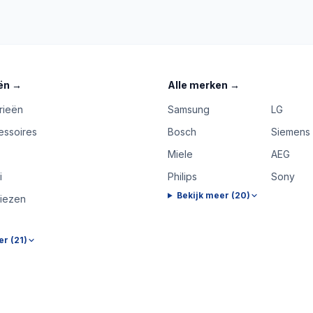
ën
→
Alle merken
→
rieën
Samsung
LG
essoires
Bosch
Siemens
Miele
AEG
i
Philips
Sony
Bekijk meer (
20
)
riezen
er (
21
)