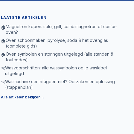
LAATSTE ARTIKELEN
Magnetron kopen: solo, grill, combimagnetron of combi-
🏠
oven?
Oven schoonmaken: pyrolyse, soda & het ovenglas
🏠
(complete gids)
Oven symbolen en storingen uitgelegd (alle standen &
🏠
foutcodes)
Wasvoorschriften: alle wassymbolen op je waslabel
🫧
uitgelegd
Wasmachine centrifugeert niet? Oorzaken en oplossing
🫧
(stappenplan)
Alle artikelen bekijken →