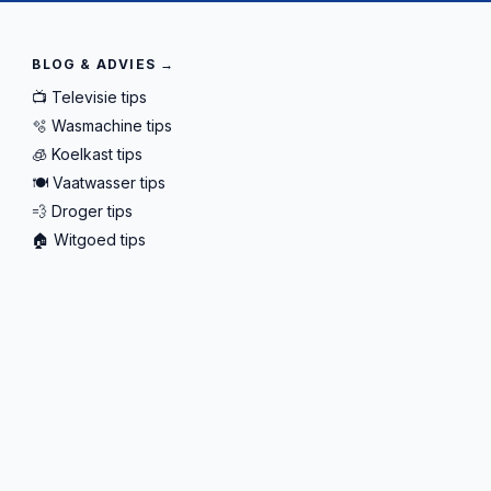
BLOG & ADVIES →
📺 Televisie tips
🫧 Wasmachine tips
🧊 Koelkast tips
🍽️ Vaatwasser tips
💨 Droger tips
🏠 Witgoed tips