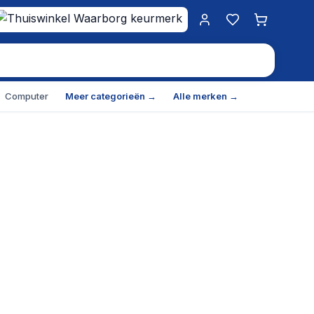
Mijn account
Favorieten
Winkelwa
Computer
Meer categorieën →
Alle merken →