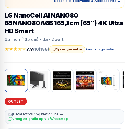
Bekijk alle Televisies & Accessoires
→
LG NanoCell AI NANO80
65NANO80A6B 165,1 cm (65″) 4K Ultra
HD Smart
65 inch (165 cm) • Ja • Zwart
★
★
★
★
★
7,8
/10
(
188
)
1 jaar garantie
Kwaliteitsgarantie
→
OUTLET
Detailfoto's nog niet online —
vraag ze gratis op via WhatsApp