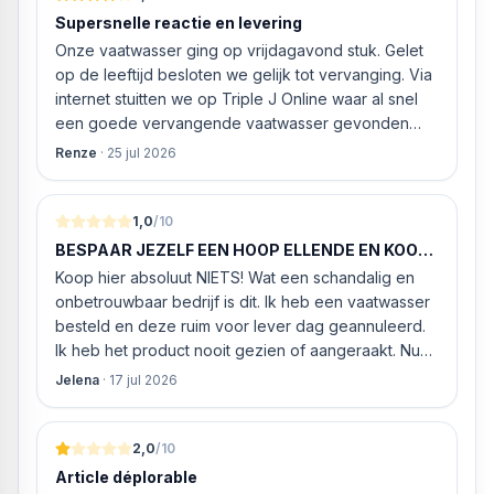
Supersnelle reactie en levering
Onze vaatwasser ging op vrijdagavond stuk. Gelet
op de leeftijd besloten we gelijk tot vervanging. Via
internet stuitten we op Triple J Online waar al snel
een goede vervangende vaatwasser gevonden
werd. ‘s Ochtends even gebeld met de
Renze
·
25 jul 2026
klantenservice of de vaatwasser ook geleverd en
geïnstalleerd kan worden. Dit bleek het geval tegen
alleszins concurrente prijzen. De vriendelijke
1,0
/10
medewerker gaf aan dat, als we gelijk via de
BESPAAR JEZELF EEN HOOP ELLENDE EN KOOP
website gingen bestellen en betalen, hij z’n best
HIER NIETS!
Koop hier absoluut NIETS! Wat een schandalig en
ging doen om ‘s middags nog te leveren. Het
onbetrouwbaar bedrijf is dit. Ik heb een vaatwasser
bleken geen loze woorden: om 16.00 uur werd de
besteld en deze ruim voor lever dag geannuleerd.
Neff vaatwasser geleverd en ver
Ik heb het product nooit gezien of aangeraakt. Nu
weigeren ze gewoon om mijn geld volledig terug te
Jelena
·
17 jul 2026
storten en willen ze zomaar € 60 "transportkosten"
van MIJN geld inhouden!
2,0
/10
Article déplorable