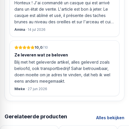
Honteux ! J'ai commandé un casque qui est arrivé
dans un état de vente. L'article est bon à jeter. Le
casque est abîmé et usé, il présente des taches
brunes au niveau des oreilles et sur l'arceau et cuir
qui est craquelé ! Les coussins sont eux « dégonflés
Amina
·
14 jul 2026
».
10,0
/10
Ze leveren wat ze beloven
Blij met het geleverde artikel, alles geleverd zoals
beloofd, ook transportbedrijf Sahar betrouwbaar,
doen moeite om je adres te vinden, dat heb ik wel
eens anders meegemaakt.
Mieke
·
27 jun 2026
Gerelateerde producten
Alles bekijken