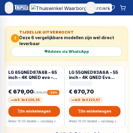
Mijn account
Favoriet
Win
TIJDELIJK UITVERKOCHT
Deze
6
vergelijkbare modellen zijn wél direct
!
leverbaar
💬
Advies via WhatsApp
LG 65QNED87A6B – 65
LG 55QNED93A6A – 55
S
inch – 4K QNED evo –
inch – 4K QNED Evo
6
2025 – Smart TV
MiniLED – 2025 – Smart
U
TV
L
€ 679,00
€ 670,70
€
€ 849,00
-
20
%
in3: 3x € 226,33
in3: 3x € 223,57
In winkelwagen
In winkelwagen
Voor 16:00 besteld = vandaag verzonden
Voor 16:00 besteld = vandaag verzonden