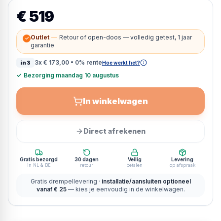
€ 519
Outlet
—
Retour of open-doos — volledig getest, 1 jaar
✓
garantie
3x
€ 173,00
• 0% rente
in3
Hoe werkt het?
✓
Bezorging maandag 10 augustus
In winkelwagen
Direct afrekenen
Gratis bezorgd
30 dagen
Veilig
Levering
in NL & BE
retour
betalen
op afspraak
Gratis drempellevering ·
installatie/aansluiten optioneel
vanaf € 25
— kies je eenvoudig in de winkelwagen.