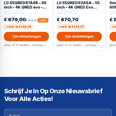
LG 65QNED87A6B – 65
LG 55QNED93A6A – 55
Sm
inch – 4K QNED evo –
inch – 4K QNED Evo
65
2025 – Smart TV
MiniLED – 2025 – Smart
Ult
TV
LED
€ 679,00
€ 670,70
€ 
€ 849,00
-
20
%
in3: 3x € 226,33
in3: 3x € 223,57
In winkelwagen
In winkelwagen
Voor 16:00 besteld = vandaag verzonden
Voor 16:00 besteld = vandaag verzonden
Schrijf Je In Op Onze Nieuwsbrief
Voor Alle Acties!