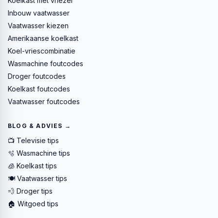
Koelkast met vriezer
Inbouw vaatwasser
Vaatwasser kiezen
Amerikaanse koelkast
Koel-vriescombinatie
Wasmachine foutcodes
Droger foutcodes
Koelkast foutcodes
Vaatwasser foutcodes
BLOG & ADVIES →
📺 Televisie tips
🫧 Wasmachine tips
🧊 Koelkast tips
🍽️ Vaatwasser tips
💨 Droger tips
🏠 Witgoed tips