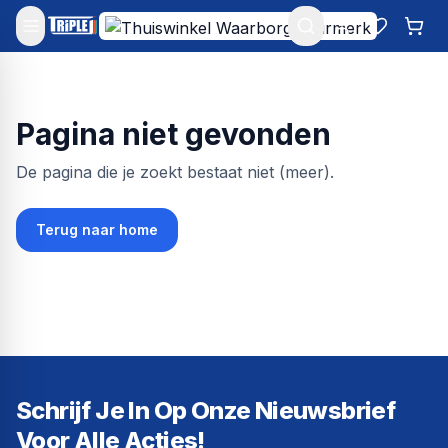
Mijn account
Favoriet
Win
Pagina niet gevonden
De pagina die je zoekt bestaat niet (meer).
Terug naar home
Schrijf Je In Op Onze Nieuwsbrief
Voor Alle Acties!