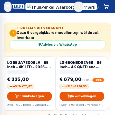
Mijn account
Favoriet
Win
TIJDELIJK UITVERKOCHT
Deze
6
vergelijkbare modellen zijn wél direct
!
leverbaar
💬
Advies via WhatsApp
LG 55UA73006LA – 55
LG 65QNED87A6B – 65
L
inch – 4K LED – 2025 –
inch – 4K QNED evo –
i
Smart TV
2025 – Smart TV
M
T
€ 335,00
€ 679,00
€
€ 849,00
-
20
%
in3: 3x € 111,67
in3: 3x € 226,33
In winkelwagen
In winkelwagen
Voor 16:00 besteld = vandaag verzonden
Voor 16:00 besteld = vandaag verzonden