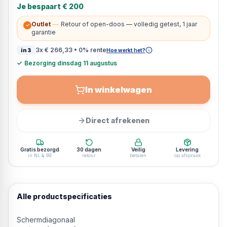
Je bespaart
€ 200
Outlet
—
Retour of open-doos — volledig getest, 1 jaar
✓
garantie
3x
€ 266,33
• 0% rente
in3
Hoe werkt het?
✓
Bezorging dinsdag 11 augustus
In winkelwagen
Direct afrekenen
Gratis bezorgd
30 dagen
Veilig
Levering
in NL & BE
retour
betalen
op afspraak
Alle productspecificaties
Schermdiagonaal