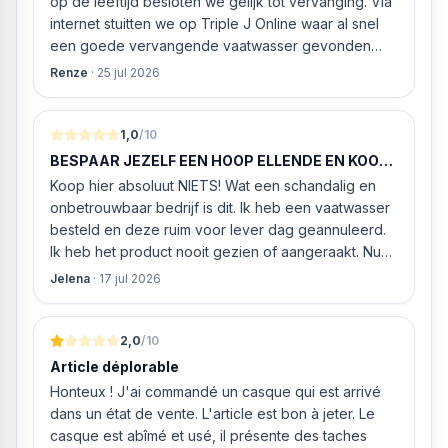
op de leeftijd besloten we gelijk tot vervanging. Via
internet stuitten we op Triple J Online waar al snel
een goede vervangende vaatwasser gevonden
werd. ‘s Ochtends even gebeld met de
Renze
·
25 jul 2026
klantenservice of de vaatwasser ook geleverd en
geïnstalleerd kan worden. Dit bleek het geval tegen
alleszins concurrente prijzen. De vriendelijke
1,0
/10
medewerker gaf aan dat, als we gelijk via de
BESPAAR JEZELF EEN HOOP ELLENDE EN KOOP
website gingen bestellen en betalen, hij z’n best
HIER NIETS!
Koop hier absoluut NIETS! Wat een schandalig en
ging doen om ‘s middags nog te leveren. Het
onbetrouwbaar bedrijf is dit. Ik heb een vaatwasser
bleken geen loze woorden: om 16.00 uur werd de
besteld en deze ruim voor lever dag geannuleerd.
Neff vaatwasser geleverd en ver
Ik heb het product nooit gezien of aangeraakt. Nu
weigeren ze gewoon om mijn geld volledig terug te
Jelena
·
17 jul 2026
storten en willen ze zomaar € 60 "transportkosten"
van MIJN geld inhouden!
2,0
/10
Article déplorable
Honteux ! J'ai commandé un casque qui est arrivé
dans un état de vente. L'article est bon à jeter. Le
casque est abîmé et usé, il présente des taches