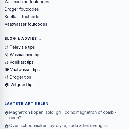
Wasmachine foutcodes
Droger foutcodes
Koelkast foutcodes
Vaatwasser foutcodes
BLOG & ADVIES →
📺 Televisie tips
🫧 Wasmachine tips
🧊 Koelkast tips
🍽️ Vaatwasser tips
💨 Droger tips
🏠 Witgoed tips
LAATSTE ARTIKELEN
Magnetron kopen: solo, grill, combimagnetron of combi-
🏠
oven?
Oven schoonmaken: pyrolyse, soda & het ovenglas
🏠