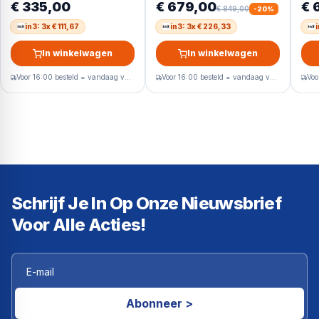
€ 335,00
€ 679,00
€ 
€ 849,00
-
20
%
in3: 3x € 111,67
in3: 3x € 226,33
In winkelwagen
In winkelwagen
Voor 16:00 besteld = vandaag verzonden
Voor 16:00 besteld = vandaag verzonden
Schrijf Je In Op Onze Nieuwsbrief
Voor Alle Acties!
Abonneer >