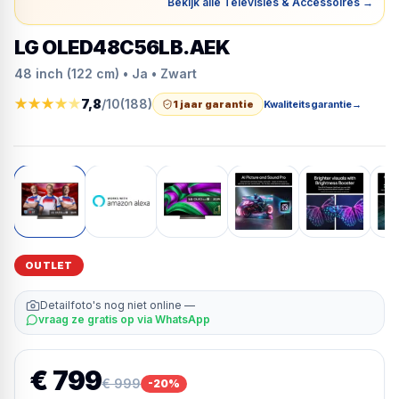
Bekijk alle Televisies & Accessoires
→
LG OLED48C56LB.AEK
48 inch (122 cm) • Ja • Zwart
★
★
★
★
★
7,8
/10
(
188
)
1 jaar garantie
Kwaliteitsgarantie
→
OUTLET
Detailfoto's nog niet online —
vraag ze gratis op via WhatsApp
€ 799
€ 999
-
20
%