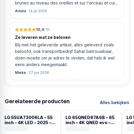
brunes au niveau des oreilles et sur l'arceau et cuir
qui est craquelé ! Les coussins sont eux « dégonflés
Amina
·
14 jul 2026
».
10,0
/10
Ze leveren wat ze beloven
Blij met het geleverde artikel, alles geleverd zoals
beloofd, ook transportbedrijf Sahar betrouwbaar,
doen moeite om je adres te vinden, dat heb ik wel
eens anders meegemaakt.
Mieke
·
27 jun 2026
Gerelateerde producten
Alles bekijken
LG 55UA73006LA – 55
LG 65QNED87A6B – 65
LG
inch – 4K LED – 2025 –
inch – 4K QNED evo –
inc
Smart TV
2025 – Smart TV
Min
TV